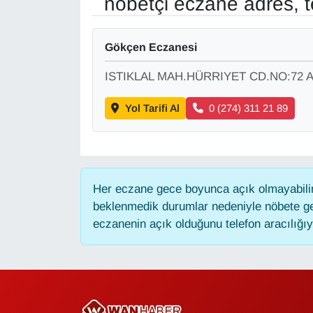
nöbetçi eczane adres, t
Gündem
Gökçen Eczanesi
Haber
ISTIKLAL MAH.HÜRRIYET CD.NO:72 
HABERDE İNSAN
Yol Tarifi Al
0 (274) 311 21 89
İngilizce
Kadın
Her eczane gece boyunca açık olmayabilir,
beklenmedik durumlar nedeniyle nöbete ge
Kamu Alımları
eczanenin açık olduğunu telefon aracılığıyla
Kim Kimdir?
Kültür & Sanat