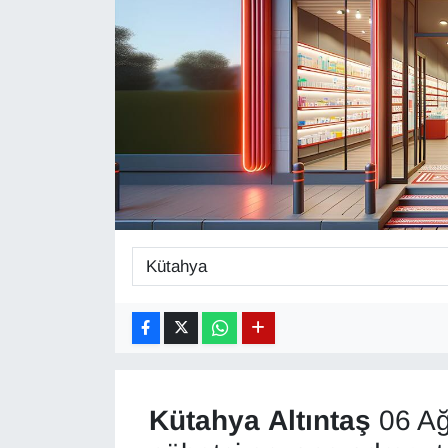
Diğer
DÜNYA
EĞİTİM
EKONOMİ
Eleman
Emlak
En çok konuşulanlar
GENEL
Kütahya
Altıntaş
06 Ağ
Güncel