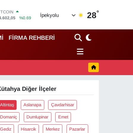
°
ITCOIN
28
İpekyolu
4.602,05
%0.69
OLAR
7,5986
%0.06
URO
İ
FİRMA REHBERİ
5,0700
%0.1
TERLİN
4,2438
%0.21
RAM ALTIN
513.94
%0.32
İST100
3.768
%48
ütahya Diğer İlçeler
Altintaş
Aslanapa
Çavdarhisar
Domaniç
Dumlupinar
Emet
Gediz
Hisarcik
Merkez
Pazarlar