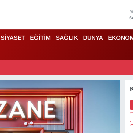
B
6
D
4
E
SİYASET
EĞİTİM
SAĞLIK
DÜNYA
EKONOM
5
S
6
G
6
B
1
K