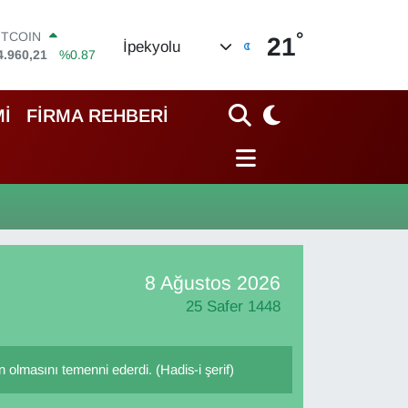
°
ITCOIN
21
İpekyolu
4.960,21
%0.87
OLAR
7,7436
%0.18
URO
İ
FİRMA REHBERİ
5,2510
%0.32
TERLİN
4,4811
%0.38
RAM ALTIN
648.99
%2.59
İST100
3.773
%-19
8 Ağustos 2026
25 Safer 1448
olmasını temenni ederdi. (Hadis-i şerif)