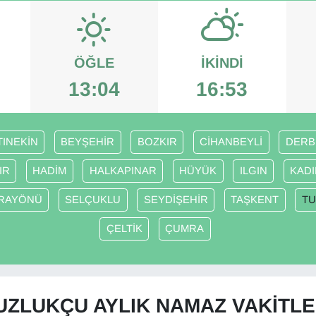
ÖĞLE
İKINDI
13:04
16:53
TINEKİN
BEYŞEHİR
BOZKIR
CİHANBEYLİ
DERB
IR
HADİM
HALKAPINAR
HÜYÜK
ILGIN
KADI
RAYÖNÜ
SELÇUKLU
SEYDİŞEHİR
TAŞKENT
TU
ÇELTİK
ÇUMRA
UZLUKÇU AYLIK NAMAZ VAKITLE