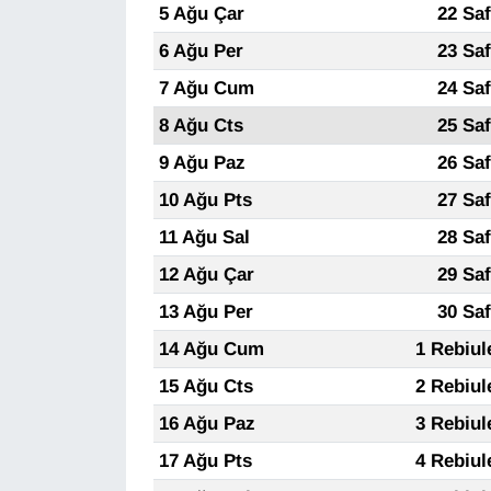
KURDÎ
5 Ağu Çar
22 Sa
6 Ağu Per
23 Sa
MAGAZİN
7 Ağu Cum
24 Sa
MEDYA
8 Ağu Cts
25 Sa
9 Ağu Paz
26 Sa
ONE EKONOMİ
10 Ağu Pts
27 Sa
POLİTİKA
11 Ağu Sal
28 Sa
12 Ağu Çar
29 Sa
Resmi İlanlar
13 Ağu Per
30 Sa
RÖPORTAJ
14 Ağu Cum
1 Rebiul
15 Ağu Cts
2 Rebiul
SAĞLIK
16 Ağu Paz
3 Rebiul
Seri İlan
17 Ağu Pts
4 Rebiul