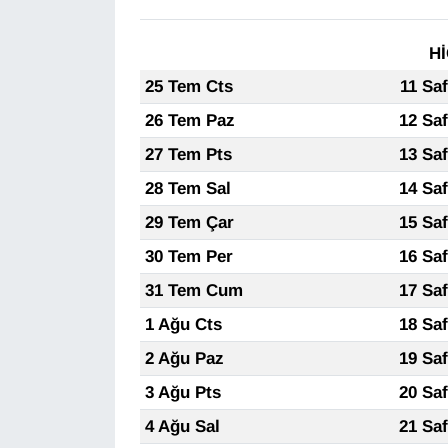
Gündem
Hİ
25 Tem Cts
11 Sa
Haber
26 Tem Paz
12 Sa
HABERDE İNSAN
27 Tem Pts
13 Sa
28 Tem Sal
14 Sa
İngilizce
29 Tem Çar
15 Sa
Kadın
30 Tem Per
16 Sa
31 Tem Cum
17 Sa
Kamu Alımları
1 Ağu Cts
18 Sa
Kim Kimdir?
2 Ağu Paz
19 Sa
3 Ağu Pts
20 Sa
Kültür & Sanat
4 Ağu Sal
21 Sa