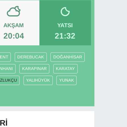
AKŞAM
YATSI
20:04
21:32
ENT
DEREBUCAK
DOĞANHİSAR
NHANI
KARAPINAR
KARATAY
ZLUKÇU
YALIHÜYÜK
YUNAK
RI