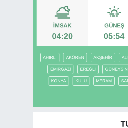
Diğer
DÜNYA
İMSAK
GÜNEŞ
04:20
05:54
EĞİTİM
EKONOMİ
AHIRLI
AKÖREN
AKŞEHİR
AL
Eleman
EMİRGAZİ
EREĞLİ
GÜNEYSIN
KONYA
KULU
MERAM
SA
Emlak
En çok konuşulanlar
GENEL
T
Güncel