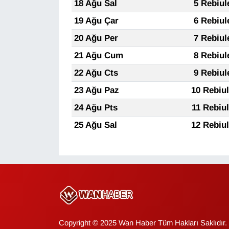
18 Ağu Sal
5 Rebiul
Sinema - TV
19 Ağu Çar
6 Rebiul
SİYASET
20 Ağu Per
7 Rebiul
21 Ağu Cum
8 Rebiul
SPOR
22 Ağu Cts
9 Rebiul
TEBRİK
23 Ağu Paz
10 Rebiu
24 Ağu Pts
11 Rebiu
TEKNOLOJİ
25 Ağu Sal
12 Rebiu
Turizm
VAN'DA SPOR
Vasıta
YAŞAM
Copyright © 2025 Wan Haber Tüm Hakları Saklıdır.