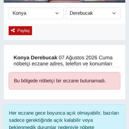
Diğer
DÜNYA
Paylaş
EĞİTİM
EKONOMİ
Konya
Derebucak
07 Ağustos 2026 Cuma
nöbetçi eczane adres, telefon ve konumları
Eleman
Bu bölgede nöbetçi bir eczane bulunamadı.
Emlak
En çok konuşulanlar
Her eczane gece boyunca açık olmayabilir, bazıları
GENEL
sadece gerektiğinde açık kalabilir veya
beklenmedik durumlar nedeniyle nöbete
Güncel