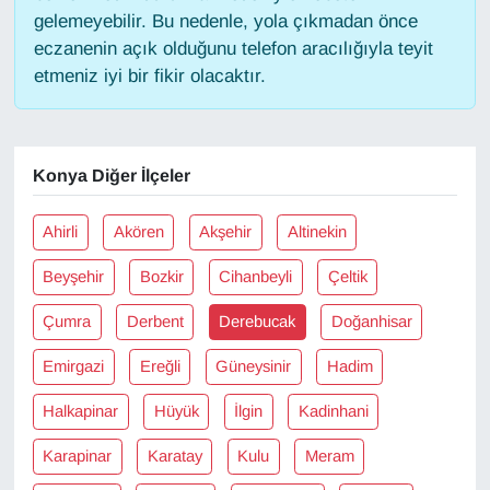
gelemeyebilir. Bu nedenle, yola çıkmadan önce
eczanenin açık olduğunu telefon aracılığıyla teyit
Gündem
etmeniz iyi bir fikir olacaktır.
Haber
HABERDE İNSAN
Konya Diğer İlçeler
İngilizce
Ahirli
Akören
Akşehir
Altinekin
Kadın
Beyşehir
Bozkir
Cihanbeyli
Çeltik
Çumra
Derbent
Derebucak
Doğanhisar
Kamu Alımları
Emirgazi
Ereğli
Güneysinir
Hadim
Kim Kimdir?
Halkapinar
Hüyük
İlgin
Kadinhani
Kültür & Sanat
Karapinar
Karatay
Kulu
Meram