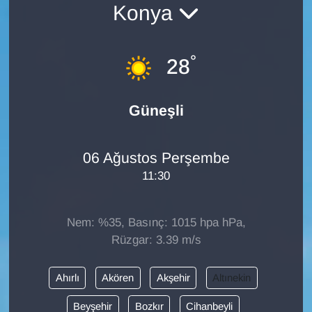
Konya
Diğer
°
DÜNYA
28
EĞİTİM
Güneşli
EKONOMİ
06 Ağustos Perşembe
Eleman
11:30
Emlak
Nem: %35, Basınç: 1015 hpa hPa,
En çok konuşulanlar
Rüzgar: 3.39 m/s
GENEL
Ahırlı
Akören
Akşehir
Altınekin
Beyşehir
Bozkır
Cihanbeyli
Güncel