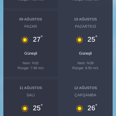
Sinema - TV
SİYASET
09 AĞUSTOS
10 AĞUSTOS
PAZAR
PAZARTESI
SPOR
°
°
27
25
TEBRİK
Güneşli
Güneşli
TEKNOLOJİ
Nem: %32
Nem: %39
Rüzgar: 7.89 m/s
Rüzgar: 8.50 m/s
Turizm
VAN'DA SPOR
11 AĞUSTOS
12 AĞUSTOS
SALI
ÇARŞAMBA
Vasıta
°
°
25
26
YAŞAM