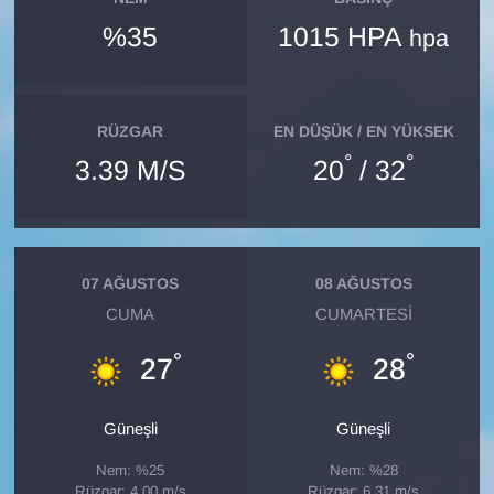
KURDÎ
%35
1015 HPA
hpa
MAGAZİN
MEDYA
RÜZGAR
EN DÜŞÜK / EN YÜKSEK
°
°
3.39 M/S
20
/ 32
ONE EKONOMİ
POLİTİKA
07 AĞUSTOS
08 AĞUSTOS
Resmi İlanlar
CUMA
CUMARTESI
RÖPORTAJ
°
°
27
28
SAĞLIK
Güneşli
Güneşli
Seri İlan
Nem: %25
Nem: %28
Rüzgar: 4.00 m/s
Rüzgar: 6.31 m/s