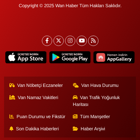
KURDÎ
Copyright © 2025 Wan Haber Tüm Hakları Saklıdır.
MAGAZİN
MEDYA
ONE EKONOMİ
POLİTİKA
Resmi İlanlar
Van Nöbetçi Eczaneler
Van Hava Durumu
RÖPORTAJ
Van Namaz Vakitleri
Van Trafik Yoğunluk
Haritası
SAĞLIK
Puan Durumu ve Fikstür
Tüm Manşetler
Son Dakika Haberleri
Haber Arşivi
Seri İlan