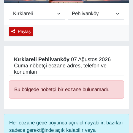
Diğer
DÜNYA
Paylaş
EĞİTİM
EKONOMİ
Kırklareli
Pehlivanköy
07 Ağustos 2026
Cuma nöbetçi eczane adres, telefon ve
Eleman
konumları
Emlak
Bu bölgede nöbetçi bir eczane bulunamadı.
En çok konuşulanlar
GENEL
Her eczane gece boyunca açık olmayabilir, bazıları
sadece gerektiğinde açık kalabilir veya
Güncel