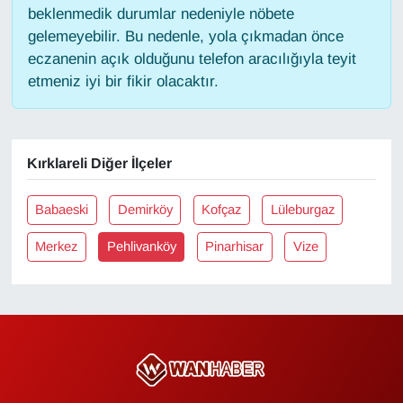
beklenmedik durumlar nedeniyle nöbete
gelemeyebilir. Bu nedenle, yola çıkmadan önce
Gündem
eczanenin açık olduğunu telefon aracılığıyla teyit
etmeniz iyi bir fikir olacaktır.
Haber
HABERDE İNSAN
Kırklareli Diğer İlçeler
İngilizce
Babaeski
Demirköy
Kofçaz
Lüleburgaz
Kadın
Merkez
Pehlivanköy
Pinarhisar
Vize
Kamu Alımları
Kim Kimdir?
Kültür & Sanat