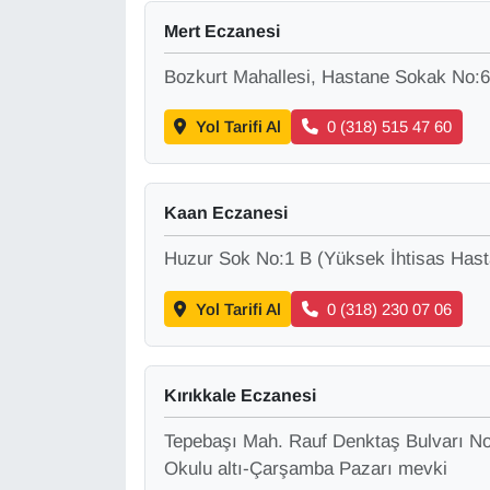
Sinema - TV
Mert Eczanesi
SİYASET
Bozkurt Mahallesi, Hastane Sokak No:6
Yol Tarifi Al
0 (318) 515 47 60
SPOR
TEBRİK
Kaan Eczanesi
TEKNOLOJİ
Huzur Sok No:1 B (Yüksek İhtisas Has
Turizm
Yol Tarifi Al
0 (318) 230 07 06
VAN'DA SPOR
Kırıkkale Eczanesi
Vasıta
Tepebaşı Mah. Rauf Denktaş Bulvarı N
YAŞAM
Okulu altı-Çarşamba Pazarı mevki