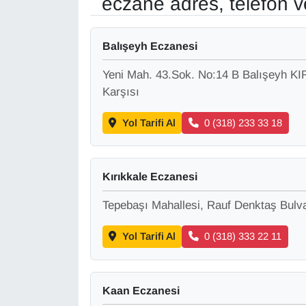
eczane adres, telefon 
Gündem
Balışeyh Eczanesi
Haber
Yeni Mah. 43.Sok. No:14 B Balışeyh KI
Karşısı
HABERDE İNSAN
Yol Tarifi Al
0 (318) 233 33 18
İngilizce
Kadın
Kırıkkale Eczanesi
Tepebaşı Mahallesi, Rauf Denktaş Bulv
Kamu Alımları
Yol Tarifi Al
0 (318) 333 22 11
Kim Kimdir?
Kültür & Sanat
Kaan Eczanesi