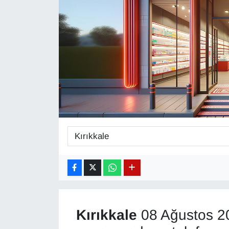
Diğer
DÜNYA
EĞİTİM
EKONOMİ
Eleman
Emlak
En çok konuşulanlar
GENEL
Kırıkkale
08 Ağustos 20
Güncel