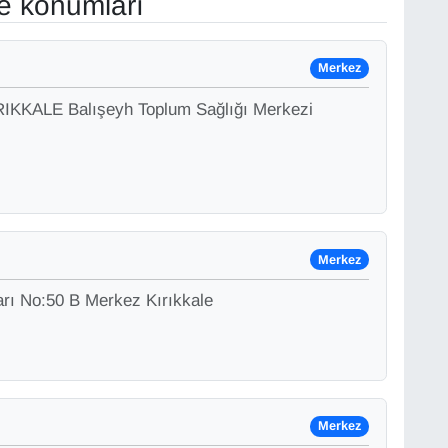
ve konumları
Merkez
RIKKALE Balışeyh Toplum Sağlığı Merkezi
Merkez
arı No:50 B Merkez Kırıkkale
Merkez