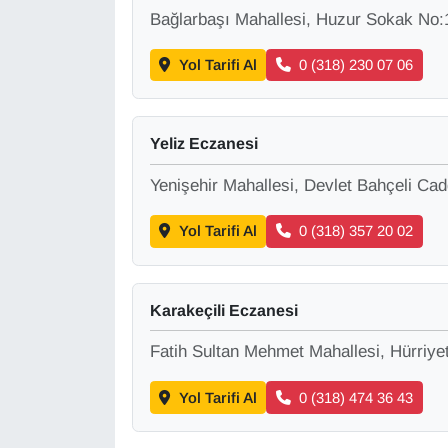
KURDÎ
Bağlarbaşı Mahallesi, Huzur Sokak No:
MAGAZİN
Yol Tarifi Al
0 (318) 230 07 06
MEDYA
Yeliz Eczanesi
ONE EKONOMİ
Yenişehir Mahallesi, Devlet Bahçeli Ca
POLİTİKA
Yol Tarifi Al
0 (318) 357 20 02
Resmi İlanlar
Karakeçili Eczanesi
RÖPORTAJ
Fatih Sultan Mehmet Mahallesi, Hürriyet
SAĞLIK
Yol Tarifi Al
0 (318) 474 36 43
Seri İlan