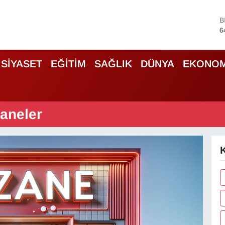
B
6
D
4
SİYASET
EĞİTİM
SAĞLIK
DÜNYA
EKONOM
5
S
6
G
6
zaneler
B
1
K