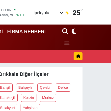
°
ITCOIN
25
İpekyolu
4.959,79
%1.11
OLAR
7,7436
%0.18
EURO
İ
FİRMA REHBERİ
5,2510
%0.32
TERLİN
4,4811
%0.38
RAM ALTIN
660.55
%0.03
İST100
3.779
%-14
ırıkkale Diğer İlçeler
Bahşili
Balişeyh
Çelebi
Delice
Karakeçili
Keskin
Merkez
Sulakyurt
Yahşihan