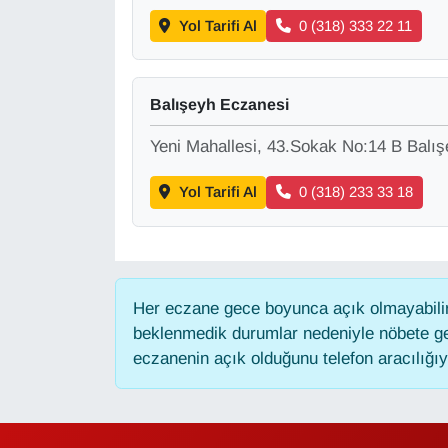
Yol Tarifi Al
0 (318) 333 22 11
YEREL
Balışeyh Eczanesi
Yeni Mahallesi, 43.Sokak No:14 B Balış
Yol Tarifi Al
0 (318) 233 33 18
Her eczane gece boyunca açık olmayabilir,
beklenmedik durumlar nedeniyle nöbete ge
eczanenin açık olduğunu telefon aracılığıyla