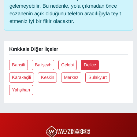
gelemeyebilir. Bu nedenle, yola çıkmadan önce
eczanenin açık olduğunu telefon aracılığıyla teyit
Gündem
etmeniz iyi bir fikir olacaktır.
Haber
HABERDE İNSAN
Kırıkkale Diğer İlçeler
İngilizce
Bahşili
Balişeyh
Çelebi
Delice
Kadın
Karakeçili
Keskin
Merkez
Sulakyurt
Yahşihan
Kamu Alımları
Kim Kimdir?
Kültür & Sanat