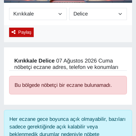
Diğer
DÜNYA
Paylaş
EĞİTİM
EKONOMİ
Kırıkkale
Delice
07 Ağustos 2026 Cuma
nöbetçi eczane adres, telefon ve konumları
Eleman
Bu bölgede nöbetçi bir eczane bulunamadı.
Emlak
En çok konuşulanlar
Her eczane gece boyunca açık olmayabilir, bazıları
GENEL
sadece gerektiğinde açık kalabilir veya
beklenmedik durumlar nedeniyle nöbete
Güncel