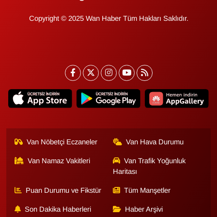
KURDÎ
Copyright © 2025 Wan Haber Tüm Hakları Saklıdır.
MAGAZİN
MEDYA
ONE EKONOMİ
POLİTİKA
Resmi İlanlar
Van Nöbetçi Eczaneler
Van Hava Durumu
RÖPORTAJ
Van Namaz Vakitleri
Van Trafik Yoğunluk
Haritası
SAĞLIK
Puan Durumu ve Fikstür
Tüm Manşetler
Seri İlan
Son Dakika Haberleri
Haber Arşivi