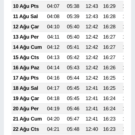
Sinema - TV
10 Ağu Pts
04:07
05:38
12:43
16:29
19:38
11 Ağu Sal
04:08
05:39
12:43
16:28
19:37
SİYASET
12 Ağu Çar
04:10
05:40
12:42
16:28
19:35
SPOR
13 Ağu Per
04:11
05:40
12:42
16:27
19:34
14 Ağu Cum
04:12
05:41
12:42
16:27
19:33
TEBRİK
15 Ağu Cts
04:13
05:42
12:42
16:27
19:32
TEKNOLOJİ
16 Ağu Paz
04:14
05:43
12:42
16:26
19:31
17 Ağu Pts
04:16
05:44
12:42
16:25
19:29
Turizm
18 Ağu Sal
04:17
05:45
12:41
16:25
19:28
VAN'DA SPOR
19 Ağu Çar
04:18
05:45
12:41
16:24
19:27
20 Ağu Per
04:19
05:46
12:41
16:24
19:26
Vasıta
21 Ağu Cum
04:20
05:47
12:41
16:23
19:24
YAŞAM
22 Ağu Cts
04:21
05:48
12:40
16:23
19:23