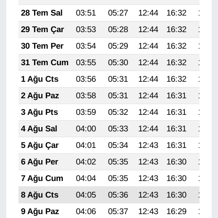
KURDÎ
28 Tem Sal
03:51
05:27
12:44
16:32
19:50
MAGAZİN
29 Tem Çar
03:53
05:28
12:44
16:32
19:50
30 Tem Per
03:54
05:29
12:44
16:32
19:49
MEDYA
31 Tem Cum
03:55
05:30
12:44
16:32
19:48
ONE EKONOMİ
1 Ağu Cts
03:56
05:31
12:44
16:32
19:47
2 Ağu Paz
03:58
05:31
12:44
16:31
19:46
POLİTİKA
3 Ağu Pts
03:59
05:32
12:44
16:31
19:45
Resmi İlanlar
4 Ağu Sal
04:00
05:33
12:44
16:31
19:44
5 Ağu Çar
04:01
05:34
12:43
16:31
19:43
RÖPORTAJ
6 Ağu Per
04:02
05:35
12:43
16:30
19:42
SAĞLIK
7 Ağu Cum
04:04
05:35
12:43
16:30
19:41
8 Ağu Cts
04:05
05:36
12:43
16:30
19:40
Seri İlan
9 Ağu Paz
04:06
05:37
12:43
16:29
19:39