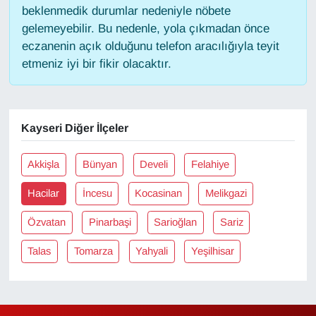
beklenmedik durumlar nedeniyle nöbete
gelemeyebilir. Bu nedenle, yola çıkmadan önce
Gündem
eczanenin açık olduğunu telefon aracılığıyla teyit
etmeniz iyi bir fikir olacaktır.
Haber
HABERDE İNSAN
Kayseri Diğer İlçeler
İngilizce
Akkişla
Bünyan
Develi
Felahiye
Kadın
Hacilar
İncesu
Kocasinan
Melikgazi
Kamu Alımları
Özvatan
Pinarbaşi
Sarioğlan
Sariz
Kim Kimdir?
Talas
Tomarza
Yahyali
Yeşilhisar
Kültür & Sanat