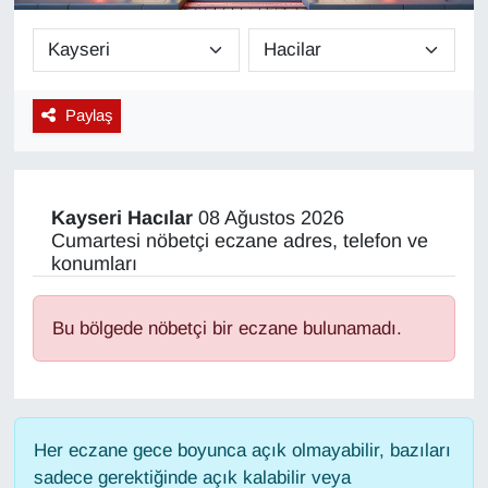
Diğer
DÜNYA
Paylaş
EĞİTİM
EKONOMİ
Kayseri
Hacılar
08 Ağustos 2026
Cumartesi nöbetçi eczane adres, telefon ve
Eleman
konumları
Emlak
Bu bölgede nöbetçi bir eczane bulunamadı.
En çok konuşulanlar
GENEL
Her eczane gece boyunca açık olmayabilir, bazıları
sadece gerektiğinde açık kalabilir veya
Güncel