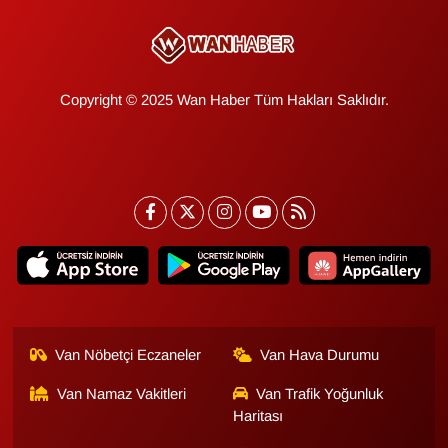
KURDÎ
MAGAZİN
Copyright © 2025 Wan Haber Tüm Hakları Saklıdır.
MEDYA
ONE EKONOMİ
POLİTİKA
Resmi İlanlar
RÖPORTAJ
Van Nöbetçi Eczaneler
Van Hava Durumu
SAĞLIK
Van Namaz Vakitleri
Van Trafik Yoğunluk
Seri İlan
Haritası