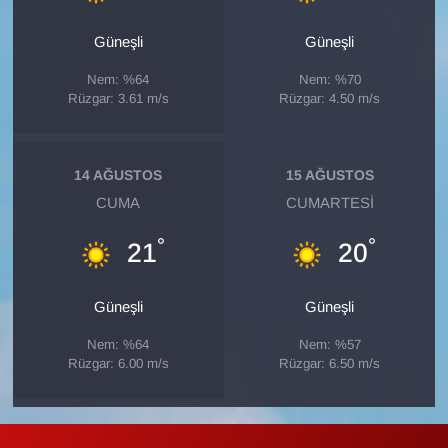
Sinema - TV
Güneşli
Güneşli
SİYASET
Nem: %64
Nem: %70
Rüzgar: 3.61 m/s
Rüzgar: 4.50 m/s
SPOR
TEBRİK
14 AĞUSTOS
15 AĞUSTOS
CUMA
CUMARTESI
TEKNOLOJİ
°
°
21
20
Turizm
Güneşli
Güneşli
VAN'DA SPOR
Nem: %64
Nem: %57
Rüzgar: 6.00 m/s
Rüzgar: 6.50 m/s
Vasıta
YAŞAM