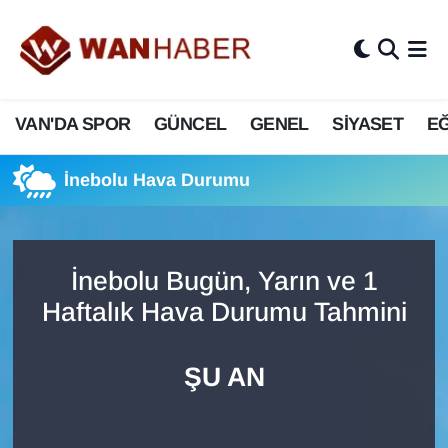
3.SAYFA
Van Nöbetçi Eczaneler
VAN'DA SPOR
GÜNCEL
GENEL
SİYASET
EĞ
ASAYİŞ
Van Hava Durumu
BİLİM VE TEKNOLOJİ
Van Namaz Vakitleri
İnebolu Hava Durumu
Biyografi
Van Trafik Yoğunluk Haritası
İnebolu Bugün, Yarın ve 1
Bölge Haberleri
Süper Lig Puan Durumu ve Fikstür
Haftalık Hava Durumu Tahmini
ÇEVRE
Tüm Manşetler
ŞU AN
Deprem
Son Dakika Haberleri
Dernekler, Odalar
Haber Arşivi