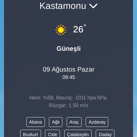
Kastamonu
Diğer
°
DÜNYA
26
EĞİTİM
Güneşli
EKONOMİ
09 Ağustos Pazar
Eleman
09:45
Emlak
Nem: %59, Basınç: 1011 hpa hPa,
En çok konuşulanlar
Rüzgar: 1.50 m/s
GENEL
Abana
Ağlı
Araç
Azdavay
Bozkurt
Cide
Çatalzeytin
Daday
Güncel