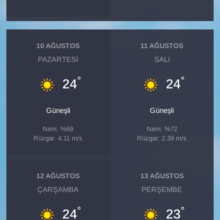
KURDÎ
MAGAZİN
10 AĞUSTOS
11 AĞUSTOS
MEDYA
PAZARTESI
SALI
ONE EKONOMİ
°
°
24
24
POLİTİKA
Güneşli
Güneşli
Resmi İlanlar
Nem: %69
Nem: %72
Rüzgar: 4.11 m/s
Rüzgar: 2.39 m/s
RÖPORTAJ
12 AĞUSTOS
13 AĞUSTOS
SAĞLIK
ÇARŞAMBA
PERŞEMBE
Seri İlan
°
°
24
23