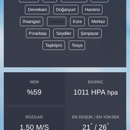
Devrekani
Doğanyurt
Hanönü
Gündem
İhsangazi
İnebolu
Küre
Merkez
Haber
Pınarbaşı
Seydiler
Şenpazar
HABERDE İNSAN
Taşköprü
Tosya
İngilizce
Kadın
NEM
BASINÇ
Kamu Alımları
%59
1011 HPA
hpa
Kim Kimdir?
Kültür & Sanat
RÜZGAR
EN DÜŞÜK / EN YÜKSEK
°
°
1.50 M/S
21
/ 26