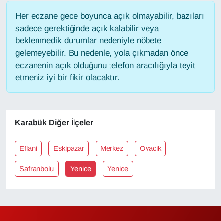
Her eczane gece boyunca açık olmayabilir, bazıları
Gündem
sadece gerektiğinde açık kalabilir veya
beklenmedik durumlar nedeniyle nöbete
Haber
gelemeyebilir. Bu nedenle, yola çıkmadan önce
eczanenin açık olduğunu telefon aracılığıyla teyit
HABERDE İNSAN
etmeniz iyi bir fikir olacaktır.
İngilizce
Karabük Diğer İlçeler
Kadın
Kamu Alımları
Eflani
Eskipazar
Merkez
Ovacik
Safranbolu
Yenice
Yenice
Kim Kimdir?
Kültür & Sanat