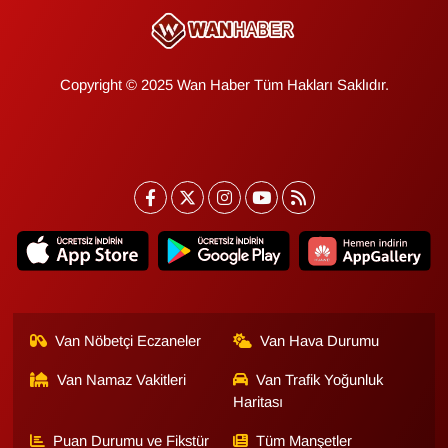
KURDÎ
MAGAZİN
Copyright © 2025 Wan Haber Tüm Hakları Saklıdır.
MEDYA
ONE EKONOMİ
POLİTİKA
Resmi İlanlar
RÖPORTAJ
Van Nöbetçi Eczaneler
Van Hava Durumu
SAĞLIK
Van Namaz Vakitleri
Van Trafik Yoğunluk
Haritası
Seri İlan
Puan Durumu ve Fikstür
Tüm Manşetler