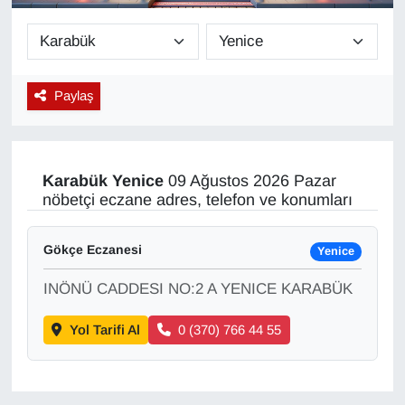
Diğer
DÜNYA
Paylaş
EĞİTİM
EKONOMİ
Karabük
Yenice
09 Ağustos 2026 Pazar
nöbetçi eczane adres, telefon ve konumları
Eleman
Gökçe Eczanesi
Yenice
Emlak
INÖNÜ CADDESI NO:2 A YENICE KARABÜK
En çok konuşulanlar
Yol Tarifi Al
0 (370) 766 44 55
GENEL
Güncel