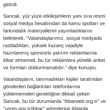
KURDÎ
getirdi.
MAGAZİN
Sancak, yüz yüze etkileşimlerin yanı sıra resmi
sosyal medya hesabından da kamu spotları ve
MEDYA
farkındalık materyallerini yayımladıklarını
belirterek, "Vatandaşlarımız, sosyal medyada
ONE EKONOMİ
rastladıkları, yüksek kazanç vaadiyle
POLİTİKA
hazırlanmış sponsorlu yatırım reklamlarına
itibar etmemeli, bu tür reklamlara yönelik anket
Resmi İlanlar
ve formları doldurmamalıdır." diye konuştu.
RÖPORTAJ
Vatandaşların, tanımadıkları kişiler tarafından
gönderilen bağlantıları telefonlarına
SAĞLIK
yüklememeleri gerektiğine dikkati çeken
Sancak, bu tür durumlarda "ihbarweb.org.tr" ve
Seri İlan
"usom.gov.tr/ihbar" adreslerine ihbarda