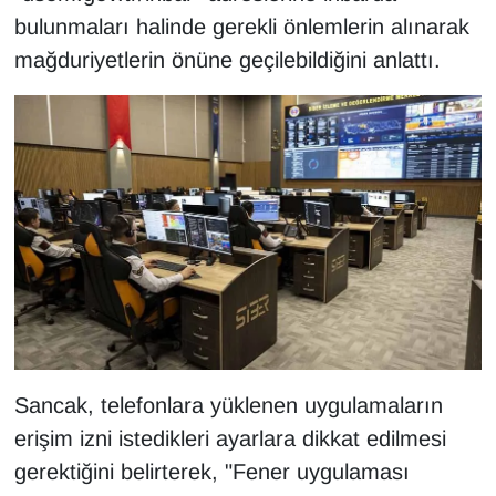
Sinema - TV
bulunmaları halinde gerekli önlemlerin alınarak
mağduriyetlerin önüne geçilebildiğini anlattı.
SİYASET
SPOR
TEBRİK
TEKNOLOJİ
Turizm
VAN'DA SPOR
Sancak, telefonlara yüklenen uygulamaların
Vasıta
erişim izni istedikleri ayarlara dikkat edilmesi
gerektiğini belirterek, "Fener uygulaması
YAŞAM