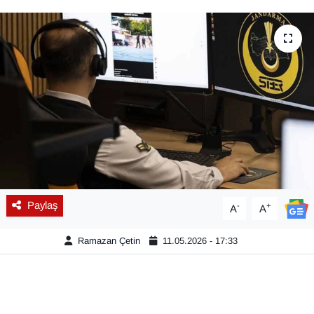
Diğer
DÜNYA
EĞİTİM
EKONOMİ
Eleman
Emlak
Paylaş
-
+
A
A
En çok konuşulanlar
Ramazan Çetin
11.05.2026 - 17:33
GENEL
Güncel