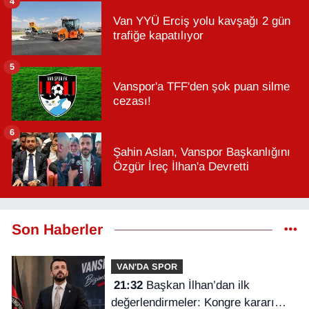
4
Van YYÜ Erciş yolu kavşağı 2 gün
trafiğe kapatılıyor
5
Vanspor'a TFF'den şok puan silme
cezası!
6
Şahin Aslan, Vanspor Başkanlığını
Özgür İreç İlhan'a Devretti
Son Haberler
VAN'DA SPOR
21:32
Başkan İlhan’dan ilk
değerlendirmeler: Kongre kararı