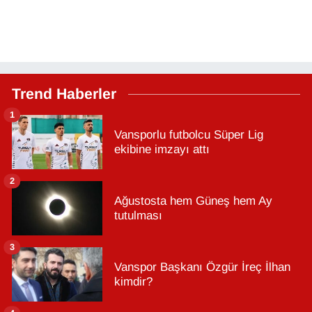
Trend Haberler
1
Vansporlu futbolcu Süper Lig
ekibine imzayı attı
2
Ağustosta hem Güneş hem Ay
tutulması
3
Vanspor Başkanı Özgür İreç İlhan
kimdir?