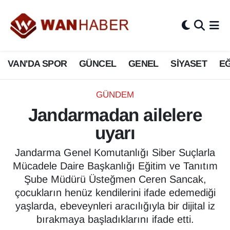
3.SAYFA
Van Nöbetçi Eczaneler
VAN'DA SPOR
GÜNCEL
GENEL
SİYASET
EĞ
ASAYİŞ
Van Hava Durumu
BİLİM VE TEKNOLOJİ
Van Namaz Vakitleri
GÜNDEM
Jandarmadan ailelere
Biyografi
Van Trafik Yoğunluk Haritası
uyarı
Bölge Haberleri
Süper Lig Puan Durumu ve Fikstür
Jandarma Genel Komutanlığı Siber Suçlarla
Mücadele Daire Başkanlığı Eğitim ve Tanıtım
ÇEVRE
Tüm Manşetler
Şube Müdürü Üsteğmen Ceren Sancak,
çocukların henüz kendilerini ifade edemediği
Deprem
Son Dakika Haberleri
yaşlarda, ebeveynleri aracılığıyla bir dijital iz
bırakmaya başladıklarını ifade etti.
Dernekler, Odalar
Haber Arşivi