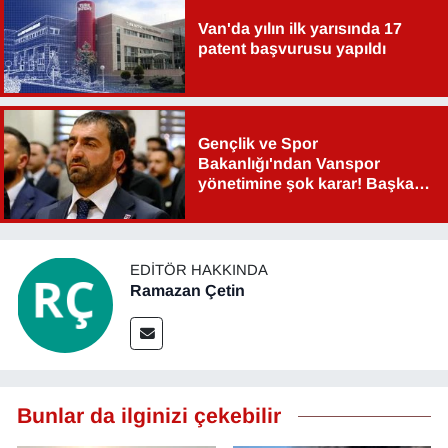
Van'da yılın ilk yarısında 17
patent başvurusu yapıldı
Gençlik ve Spor
Bakanlığı'ndan Vanspor
yönetimine şok karar! Başkan
Şahin Aslan görevden alındı!
EDITÖR HAKKINDA
Ramazan Çetin
Bunlar da ilginizi çekebilir