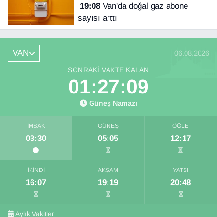
19:08
Van'da doğal gaz abone
sayısı arttı
VAN
06.08.2026
SONRAKI VAKTE KALAN
01:27:08
Güneş Namazı
İMSAK
GÜNEŞ
ÖĞLE
03:30
05:05
12:17
İKINDI
AKŞAM
YATSI
16:07
19:19
20:48
Aylık Vakitler