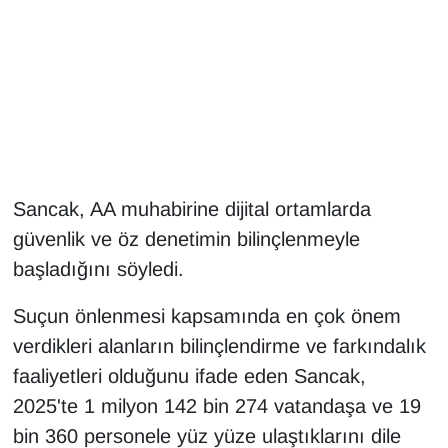
Gündem
Haber
HABERDE İNSAN
İngilizce
Sancak, AA muhabirine dijital ortamlarda
güvenlik ve öz denetimin bilinçlenmeyle
Kadın
başladığını söyledi.
Kamu Alımları
Suçun önlenmesi kapsamında en çok önem
verdikleri alanların bilinçlendirme ve farkındalık
Kim Kimdir?
faaliyetleri olduğunu ifade eden Sancak,
Kültür & Sanat
2025'te 1 milyon 142 bin 274 vatandaşa ve 19
bin 360 personele yüz yüze ulaştıklarını dile