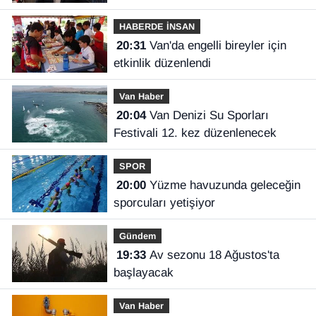
Vanspor’u uçuruma sürükleyebilirdi!
HABERDE İNSAN
20:31
Van'da engelli bireyler için
etkinlik düzenlendi
Van Haber
20:04
Van Denizi Su Sporları
Festivali 12. kez düzenlenecek
SPOR
20:00
Yüzme havuzunda geleceğin
sporcuları yetişiyor
Gündem
19:33
Av sezonu 18 Ağustos'ta
başlayacak
Van Haber