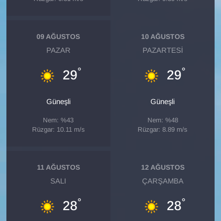
Sinema - TV
SİYASET
09 AĞUSTOS
10 AĞUSTOS
PAZAR
PAZARTESI
SPOR
°
°
29
29
TEBRİK
Güneşli
Güneşli
TEKNOLOJİ
Nem: %43
Nem: %48
Rüzgar: 10.11 m/s
Rüzgar: 8.89 m/s
Turizm
VAN'DA SPOR
11 AĞUSTOS
12 AĞUSTOS
SALI
ÇARŞAMBA
Vasıta
°
°
28
28
YAŞAM