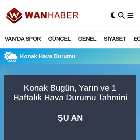
3.SAYFA
Van Nöbetçi Eczaneler
VAN'DA SPOR
GÜNCEL
GENEL
SİYASET
EĞ
ASAYİŞ
Van Hava Durumu
BİLİM VE TEKNOLOJİ
Van Namaz Vakitleri
Konak Hava Durumu
Biyografi
Van Trafik Yoğunluk Haritası
Konak Bugün, Yarın ve 1
Bölge Haberleri
Süper Lig Puan Durumu ve Fikstür
Haftalık Hava Durumu Tahmini
ÇEVRE
Tüm Manşetler
ŞU AN
Deprem
Son Dakika Haberleri
Dernekler, Odalar
Haber Arşivi