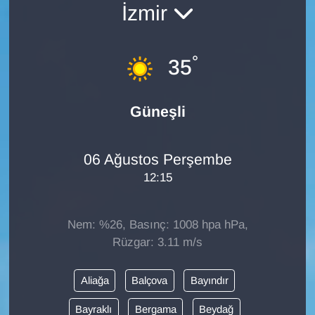
İzmir
Diğer
°
DÜNYA
35
EĞİTİM
Güneşli
EKONOMİ
06 Ağustos Perşembe
Eleman
12:15
Emlak
Nem: %26, Basınç: 1008 hpa hPa,
En çok konuşulanlar
Rüzgar: 3.11 m/s
GENEL
Aliağa
Balçova
Bayındır
Bayraklı
Bergama
Beydağ
Güncel