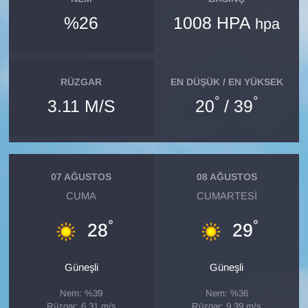
KURDÎ
%26
1008 HPA
hpa
MAGAZİN
MEDYA
RÜZGAR
EN DÜŞÜK / EN YÜKSEK
°
°
3.11 M/S
20
/ 39
ONE EKONOMİ
POLİTİKA
07 AĞUSTOS
08 AĞUSTOS
Resmi İlanlar
CUMA
CUMARTESI
RÖPORTAJ
°
°
28
29
SAĞLIK
Güneşli
Güneşli
Seri İlan
Nem: %39
Nem: %36
Rüzgar: 6.31 m/s
Rüzgar: 9.39 m/s