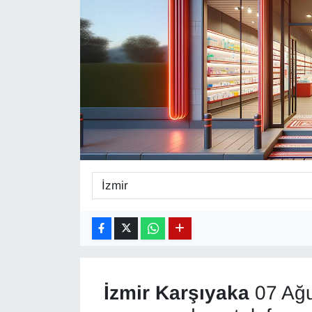
Diğer
DÜNYA
EĞİTİM
EKONOMİ
Eleman
Emlak
En çok konuşulanlar
GENEL
İzmir
Karşıyaka
07 Ağu
Güncel