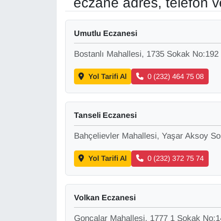
eczane adres, telefon 
Gündem
Umutlu Eczanesi
Haber
Bostanlı Mahallesi, 1735 Sokak No:192
HABERDE İNSAN
Yol Tarifi Al
0 (232) 464 75 08
İngilizce
Tanseli Eczanesi
Kadın
Bahçelievler Mahallesi, Yaşar Aksoy S
Kamu Alımları
Yol Tarifi Al
0 (232) 372 75 74
Kim Kimdir?
Volkan Eczanesi
Kültür & Sanat
Goncalar Mahallesi, 1777 1 Sokak No:1