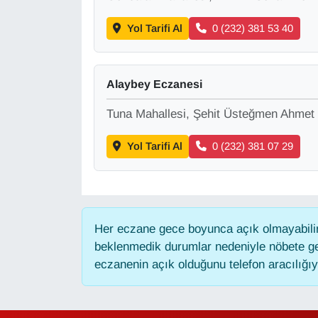
KURDÎ
Yol Tarifi Al
0 (232) 381 53 40
MAGAZİN
MEDYA
Alaybey Eczanesi
ONE EKONOMİ
Tuna Mahallesi, Şehit Üsteğmen Ahmet
Yol Tarifi Al
0 (232) 381 07 29
POLİTİKA
Resmi İlanlar
RÖPORTAJ
Her eczane gece boyunca açık olmayabilir,
beklenmedik durumlar nedeniyle nöbete ge
SAĞLIK
eczanenin açık olduğunu telefon aracılığıyla
Seri İlan