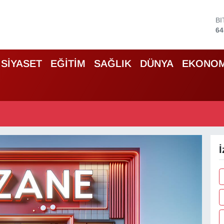
B
64
D
47
E
SİYASET
EĞİTİM
SAĞLIK
DÜNYA
EKONOM
55
S
64
G
65
B
13
İ