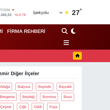
°
ITCOIN
27
İpekyolu
.360,53
%-0.76
OLAR
,7143
%0.16
URO
İ
FİRMA REHBERİ
,0317
%-0.02
TERLİN
,2463
%0.07
RAM ALTIN
74.81
%1.44
İST100
.887
%64
zmir Diğer İlçeler
Aliağa
Balçova
Bayindir
Bayrakli
Bergama
Beydağ
Bornova
Buca
Çeşme
Çiğli
Dikili
Foça