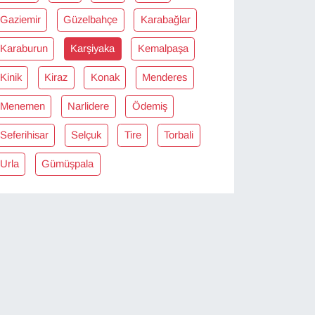
Gaziemir
Güzelbahçe
Karabağlar
Karaburun
Karşiyaka
Kemalpaşa
Kinik
Kiraz
Konak
Menderes
Menemen
Narlidere
Ödemiş
Seferihisar
Selçuk
Tire
Torbali
Urla
Gümüşpala