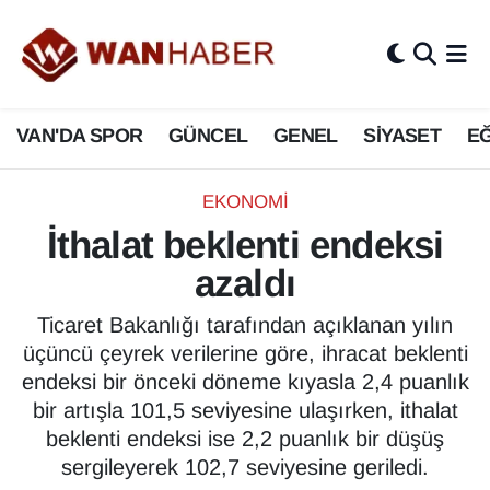
3.SAYFA
Van Nöbetçi Eczaneler
VAN'DA SPOR
GÜNCEL
GENEL
SİYASET
EĞ
ASAYİŞ
Van Hava Durumu
BİLİM VE TEKNOLOJİ
Van Namaz Vakitleri
EKONOMİ
İthalat beklenti endeksi
Biyografi
Van Trafik Yoğunluk Haritası
azaldı
Bölge Haberleri
Süper Lig Puan Durumu ve Fikstür
Ticaret Bakanlığı tarafından açıklanan yılın
üçüncü çeyrek verilerine göre, ihracat beklenti
ÇEVRE
Tüm Manşetler
endeksi bir önceki döneme kıyasla 2,4 puanlık
bir artışla 101,5 seviyesine ulaşırken, ithalat
Deprem
Son Dakika Haberleri
beklenti endeksi ise 2,2 puanlık bir düşüş
sergileyerek 102,7 seviyesine geriledi.
Dernekler, Odalar
Haber Arşivi