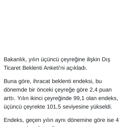
Gündem
Haber
HABERDE İNSAN
İngilizce
Bakanlık, yılın üçüncü çeyreğine ilişkin Dış
Ticaret Beklenti Anketi'ni açıkladı.
Kadın
Buna göre, ihracat beklenti endeksi, bu
Kamu Alımları
dönemde bir önceki çeyreğe göre 2,4 puan
arttı. Yılın ikinci çeyreğinde 99,1 olan endeks,
Kim Kimdir?
üçüncü çeyrekte 101,5 seviyesine yükseldi.
Kültür & Sanat
Endeks, geçen yılın aynı dönemine göre ise 4