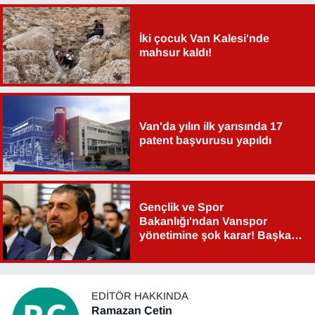
İki çocuk Van Kalesi'nde
mahsur kaldı!
Van'da yılın ilk yarısında 17
patent başvurusu yapıldı
Gençlik ve Spor
Bakanlığı'ndan Vanspor
yönetimine şok karar! Başkan
Şahin Aslan görevden alındı!
EDITÖR HAKKINDA
Ramazan Çetin