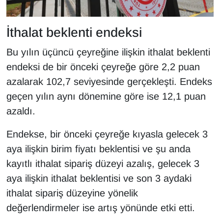
Sinema - TV
İthalat beklenti endeksi
SİYASET
Bu yılın üçüncü çeyreğine ilişkin ithalat beklenti
SPOR
endeksi de bir önceki çeyreğe göre 2,2 puan
azalarak 102,7 seviyesinde gerçekleşti. Endeks
TEBRİK
geçen yılın aynı dönemine göre ise 12,1 puan
TEKNOLOJİ
azaldı.
Endekse, bir önceki çeyreğe kıyasla gelecek 3
Turizm
aya ilişkin birim fiyatı beklentisi ve şu anda
VAN'DA SPOR
kayıtlı ithalat sipariş düzeyi azalış, gelecek 3
aya ilişkin ithalat beklentisi ve son 3 aydaki
Vasıta
ithalat sipariş düzeyine yönelik
değerlendirmeler ise artış yönünde etki etti.
YAŞAM