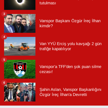
tutulması
3
Vanspor Başkanı Özgür İreç İlhan
kimdir?
4
Van YYÜ Erciş yolu kavşağı 2 gün
trafiğe kapatılıyor
5
Vanspor'a TFF'den şok puan silme
cezası!
6
Şahin Aslan, Vanspor Başkanlığını
Özgür İreç İlhan'a Devretti