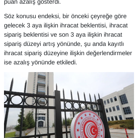
puan azalış gösterdi.
KURDÎ
Söz konusu endeksi, bir önceki çeyreğe göre
MAGAZİN
gelecek 3 aya ilişkin ihracat beklentisi, ihracat
MEDYA
sipariş beklentisi ve son 3 aya ilişkin ihracat
sipariş düzeyi artış yönünde, şu anda kayıtlı
ONE EKONOMİ
ihracat sipariş düzeyine ilişkin değerlendirmeler
ise azalış yönünde etkiledi.
POLİTİKA
Resmi İlanlar
RÖPORTAJ
SAĞLIK
Seri İlan