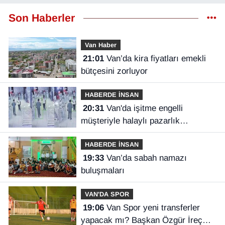
Son Haberler
Van Haber
21:01
Van’da kira fiyatları emekli
bütçesini zorluyor
HABERDE İNSAN
20:31
Van'da işitme engelli
müşteriyle halaylı pazarlık
gülümsetti
HABERDE İNSAN
19:33
Van’da sabah namazı
buluşmaları
VAN'DA SPOR
19:06
Van Spor yeni transferler
yapacak mı? Başkan Özgür İreç