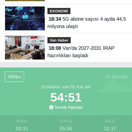
İlhan açıkladı
EKONOMİ
18:34
5G abone sayısı 4 ayda 44,5
milyona ulaştı
Van Haber
18:08
Van'da 2027-2031 İRAP
hazırlıkları başladı
VAN
07.08.2026
SONRAKI VAKTE KALAN
54:50
İmsak Namazı
İMSAK
GÜNEŞ
ÖĞLE
03:31
05:06
12:17