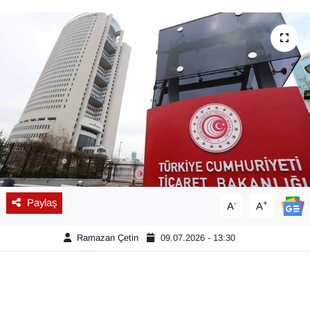
Diğer
DÜNYA
EĞİTİM
EKONOMİ
Eleman
Emlak
Paylaş
-
+
A
A
En çok konuşulanlar
Ramazan Çetin
09.07.2026 - 13:30
GENEL
Güncel