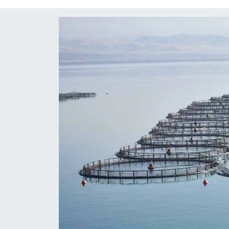
Diğer
DÜNYA
EĞİTİM
EKONOMİ
Eleman
Emlak
En çok konuşulanlar
GENEL
Güncel