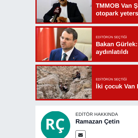
TMMOB Van Şu
Sinema - TV
otopark yeters
SİYASET
SPOR
EDITÖRÜN SEÇTIĞI
Bakan Gürlek: 
aydınlatıldı
TEBRİK
TEKNOLOJİ
EDITÖRÜN SEÇTIĞI
Turizm
İki çocuk Van 
VAN'DA SPOR
EDITÖR HAKKINDA
Vasıta
Ramazan Çetin
YAŞAM