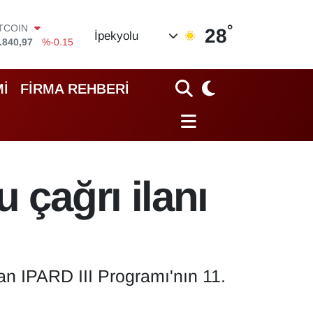
ITCOIN
°
28
İpekyolu
.840,97
%-0.15
OLAR
,7436
%0.18
URO
İ
FİRMA REHBERİ
,2510
%0.32
TERLİN
,4811
%0.38
RAM ALTIN
60.55
%0
İST100
 çağrı ilanı
.779
%-14
n IPARD III Programı'nın 11.