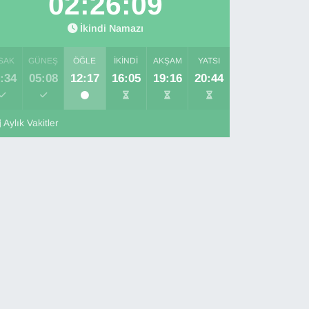
02:26:08
İkindi Namazı
SAK
GÜNEŞ
ÖĞLE
İKINDI
AKŞAM
YATSI
:34
05:08
12:17
16:05
19:16
20:44
Aylık Vakitler