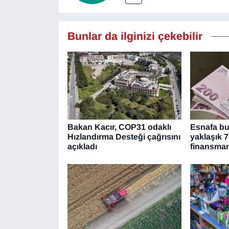
YEREL
Bunlar da ilginizi çekebilir
Bakan Kacır, COP31 odaklı
Esnafa bu 
Hızlandırma Desteği çağrısını
yaklaşık 7
açıkladı
finansma