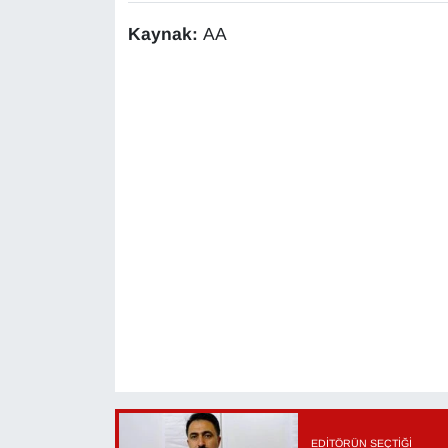
KURDÎ
Kaynak:
AA
MAGAZİN
MEDYA
ONE EKONOMİ
POLİTİKA
Resmi İlanlar
RÖPORTAJ
SAĞLIK
Seri İlan
EDITÖRÜN SEÇTIĞI