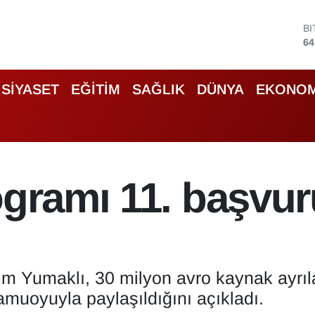
B
64
D
47
E
SİYASET
EĞİTİM
SAĞLIK
DÜNYA
EKONOM
55
S
64
G
66
B
ogramı 11. başvuru
13
m Yumaklı, 30 milyon avro kaynak ayrıla
muoyuyla paylaşıldığını açıkladı.