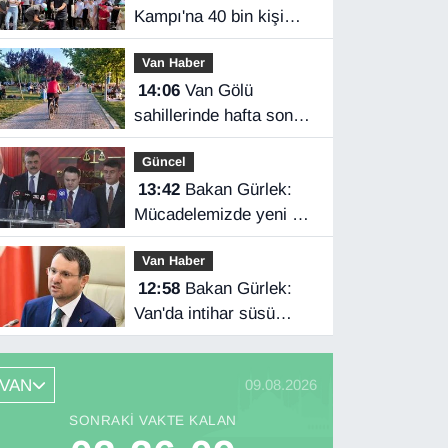
Kampı'na 40 bin kişi
katıldı
Van Haber
14:06
Van Gölü
sahillerinde hafta sonu
yoğunluğu
Güncel
13:42
Bakan Gürlek:
Mücadelemizde yeni bir
boyuta geçeceğiz
Van Haber
12:58
Bakan Gürlek:
Van'da intihar süsü
verilen olay aydınlatıldı
VAN
09.08.2026
SONRAKI VAKTE KALAN