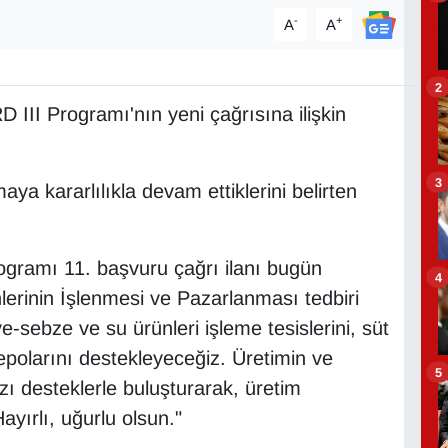
-
+
A
A
2
III Programı'nın yeni çağrısına ilişkin
3
aya kararlılıkla devam ettiklerini belirten
rogramı 11. başvuru çağrı ilanı bugün
4
lerinin İşlenmesi ve Pazarlanması tedbiri
sebze ve su ürünleri işleme tesislerini, süt
polarını destekleyeceğiz. Üretimin ve
5
zı desteklerle buluşturarak, üretim
yırlı, uğurlu olsun."