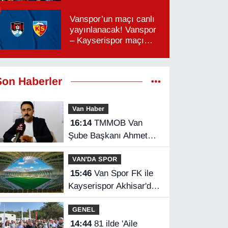
Vanspor’un maçı canlı
yayınlanacak! Vanspor
– Kayserispor maçı
hangi kanalda, saat
kaçta?
Son Haberler
Van Haber
16:14
TMMOB Van
Şube Başkanı Ahmet
Ortakçı: Van’da otopark
VAN'DA SPOR
yetersizliği ciddi sorun!
15:46
Van Spor FK ile
Kayserispor Akhisar'da
rakip
GENEL
14:44
81 ilde 'Aile