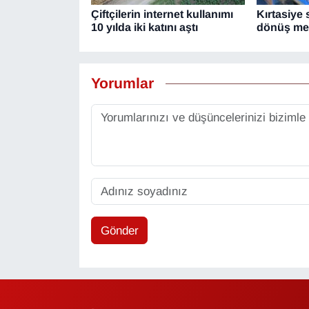
Çiftçilerin internet kullanımı
Kırtasiye
10 yılda iki katını aştı
dönüş mes
Yorumlar
Gönder