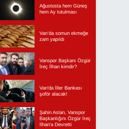
Ağustosta hem Güneş
hem Ay tutulması
Van’da somun ekmeğe
zam yapıldı
Vanspor Başkanı Özgür
İreç İlhan kimdir?
Van'da İller Bankası
şoför alacak!
Şahin Aslan, Vanspor
Başkanlığını Özgür İreç
İlhan'a Devretti