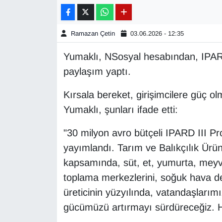
Gündem
Ramazan Çetin
03.06.2026 - 12:35
Haber
Yumaklı, NSosyal hesabından, IPARD 
paylaşım yaptı.
HABERDE İNSAN
Kırsala bereket, girişimcilere güç olm
İngilizce
Yumaklı, şunları ifade etti:
Kadın
"30 milyon avro bütçeli IPARD III P
yayımlandı. Tarım ve Balıkçılık Ürün
Kamu Alımları
kapsamında, süt, et, yumurta, meyve-
Kim Kimdir?
toplama merkezlerini, soğuk hava de
üreticinin yüzyılında, vatandaşlarımı
Kültür & Sanat
gücümüzü artırmayı sürdüreceğiz. Ha