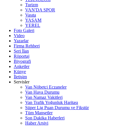
Turizm
VAN'DA SPOR
Vasıta
YAŞAM
YEREL
Foto Galeri
Video
Yazarlar
Firma Rehberi
Seri İlan
Röportaj
Biyografi
Anketler
Künye
İletişim
Servisler
Van Nöbetçi Eczaneler
Van Hava Durumu
Van Namaz Vakitleri
Van Trafik Yoğunluk Haritası
Süper Lig Puan Durumu ve Fikstür
Tüm Manşetler
Son Dakika Haberleri
Haber Arşivi