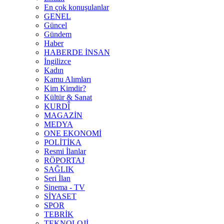
En çok konuşulanlar
GENEL
Güncel
Gündem
Haber
HABERDE İNSAN
İngilizce
Kadın
Kamu Alımları
Kim Kimdir?
Kültür & Sanat
KURDÎ
MAGAZİN
MEDYA
ONE EKONOMİ
POLİTİKA
Resmi İlanlar
RÖPORTAJ
SAĞLIK
Seri İlan
Sinema - TV
SİYASET
SPOR
TEBRİK
TEKNOLOJİ