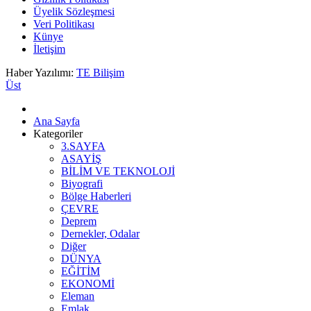
Üyelik Sözleşmesi
Veri Politikası
Künye
İletişim
Haber Yazılımı:
TE Bilişim
Üst
Ana Sayfa
Kategoriler
3.SAYFA
ASAYİŞ
BİLİM VE TEKNOLOJİ
Biyografi
Bölge Haberleri
ÇEVRE
Deprem
Dernekler, Odalar
Diğer
DÜNYA
EĞİTİM
EKONOMİ
Eleman
Emlak