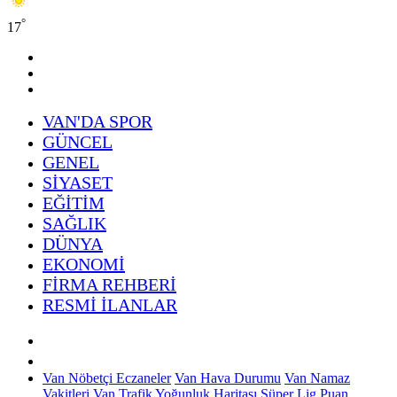
°
17
VAN'DA SPOR
GÜNCEL
GENEL
SİYASET
EĞİTİM
SAĞLIK
DÜNYA
EKONOMİ
FİRMA REHBERİ
RESMİ İLANLAR
Van Nöbetçi Eczaneler
Van Hava Durumu
Van Namaz
Vakitleri
Van Trafik Yoğunluk Haritası
Süper Lig Puan