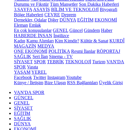
Durumu ve Fikstür
Tüm Manşetler
Son Dakika Haberleri
3.SAYFA
ASAYİŞ
BİLİM VE TEKNOLOJİ
Biyografi
Bölge Haberleri
ÇEVRE
Deprem
Dernekler, Odalar
Diğer
DÜNYA
EĞİTİM
EKONOMİ
Eleman
Emlak
En çok konuşulanlar
GENEL
Güncel
Gündem
Haber
HABERDE İNSAN
İngilizce
Kadın
Kamu Alımları
Kim Kimdir?
Kültür & Sanat
KURDÎ
MAGAZİN
MEDYA
ONE EKONOMİ
POLİTİKA
Resmi İlanlar
RÖPORTAJ
SAĞLIK
Seri İlan
Sinema - TV
SİYASET
SPOR
TEBRİK
TEKNOLOJİ
Turizm
VAN'DA
SPOR
Vasıta
YAŞAM
YEREL
Facebook
Twitter
Instagram
Youtube
Künye / İletişim
Bize Ulaşın
RSS Bağlantıları
Üyelik Girişi
VAN'DA SPOR
GÜNCEL
GENEL
SİYASET
EĞİTİM
SAĞLIK
DÜNYA
EKONOMİ