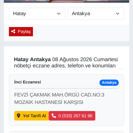
Diğer
DÜNYA
Paylaş
EĞİTİM
EKONOMİ
Hatay
Antakya
08 Ağustos 2026 Cumartesi
nöbetçi eczane adres, telefon ve konumları
Eleman
İnci Eczanesi
Antakya
Emlak
FEVZİ ÇAKMAK MAH.ÖRGÜ CAD.NO:3
En çok konuşulanlar
MOZAİK HASTANESİ KARŞISI
Yol Tarifi Al
0 (533) 267 61 96
GENEL
Güncel