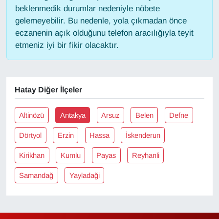
KURDÎ
beklenmedik durumlar nedeniyle nöbete
gelemeyebilir. Bu nedenle, yola çıkmadan önce
MAGAZİN
eczanenin açık olduğunu telefon aracılığıyla teyit
etmeniz iyi bir fikir olacaktır.
MEDYA
ONE EKONOMİ
Hatay Diğer İlçeler
POLİTİKA
Altinözü
Antakya
Arsuz
Belen
Defne
Resmi İlanlar
Dörtyol
Erzin
Hassa
İskenderun
RÖPORTAJ
Kirikhan
Kumlu
Payas
Reyhanli
Samandağ
Yayladaği
SAĞLIK
Seri İlan