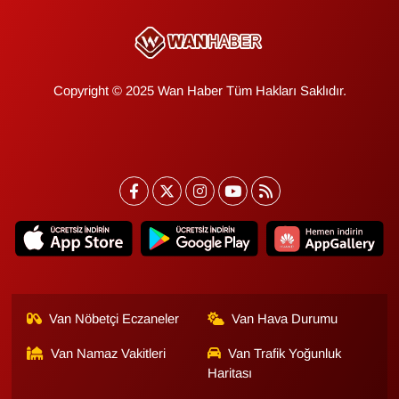
Sinema - TV
SİYASET
Copyright © 2025 Wan Haber Tüm Hakları Saklıdır.
SPOR
TEBRİK
TEKNOLOJİ
Turizm
VAN'DA SPOR
Van Nöbetçi Eczaneler
Van Hava Durumu
Vasıta
Van Namaz Vakitleri
Van Trafik Yoğunluk
Haritası
YAŞAM