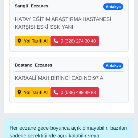
Sarıgül Eczanesi
Antakya
Gündem
HATAY EĞİTİM ARAŞTIRMA HASTANESİ
KARŞISI ESKİ SSK YANI
Haber
Yol Tarifi Al
0 (326) 274 30 40
HABERDE İNSAN
İngilizce
Bostancı Eczanesi
Antakya
Kadın
KARAALİ MAH.BİRİNCİ CAD.NO:97 A
Yol Tarifi Al
0 (538) 499 49 88
Kamu Alımları
Kim Kimdir?
Kültür & Sanat
Her eczane gece boyunca açık olmayabilir, bazıları
sadece gerektiğinde açık kalabilir veya