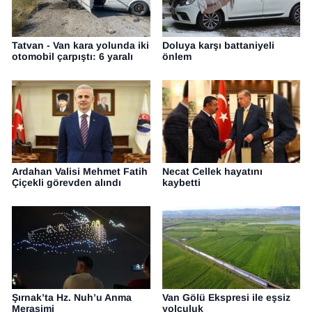
Tatvan - Van kara yolunda iki
Doluya karşı battaniyeli
otomobil çarpıştı: 6 yaralı
önlem
Ardahan Valisi Mehmet Fatih
Necat Cellek hayatını
Çiçekli görevden alındı
kaybetti
Şırnak’ta Hz. Nuh’u Anma
Van Gölü Ekspresi ile eşsiz
Merasimi
yolculuk