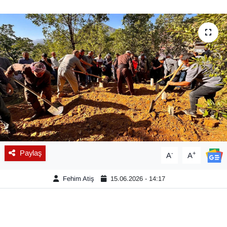
Diğer
DÜNYA
EĞİTİM
EKONOMİ
Eleman
Emlak
Paylaş
-
+
A
A
En çok konuşulanlar
Fehim Atiş
15.06.2026 - 14:17
GENEL
Güncel