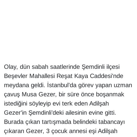
Gündem
Haber
HABERDE İNSAN
İngilizce
Olay, dün sabah saatlerinde Şemdinli ilçesi
Beşevler Mahallesi Reşat Kaya Caddesi'nde
Kadın
meydana geldi. İstanbul’da görev yapan uzman
Kamu Alımları
çavuş Musa Gezer, bir süre önce boşanmak
istediğini söyleyip evi terk eden Adilşah
Kim Kimdir?
Gezer'in Şemdinli’deki ailesinin evine gitti.
Burada çıkan tartışmada belindeki tabancayı
Kültür & Sanat
çıkaran Gezer, 3 çocuk annesi eşi Adilşah