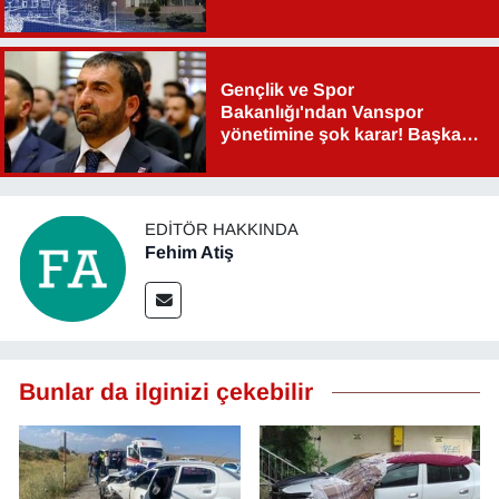
Gençlik ve Spor
Bakanlığı'ndan Vanspor
yönetimine şok karar! Başkan
Şahin Aslan görevden alındı!
EDITÖR HAKKINDA
Fehim Atiş
Bunlar da ilginizi çekebilir