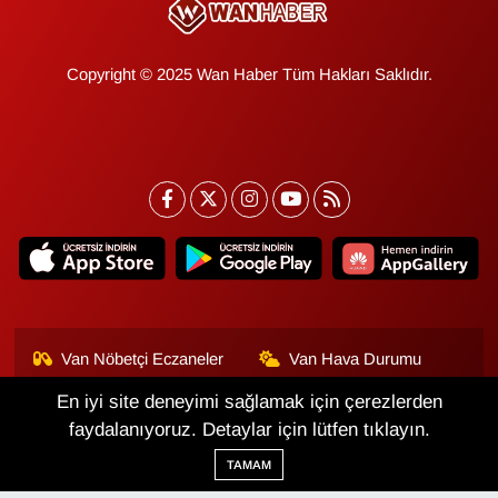
Copyright © 2025 Wan Haber Tüm Hakları Saklıdır.
Van Nöbetçi Eczaneler
Van Hava Durumu
En iyi site deneyimi sağlamak için çerezlerden
Van Namaz Vakitleri
Van Trafik Yoğunluk
Haritası
faydalanıyoruz. Detaylar için lütfen tıklayın.
TAMAM
Puan Durumu ve Fikstür
Tüm Manşetler