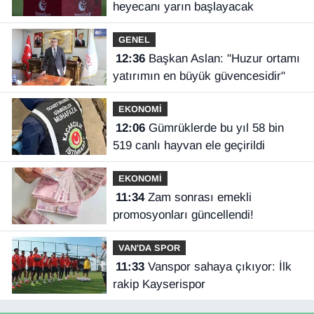
heyecanı yarın başlayacak
GENEL
12:36
Başkan Aslan: "Huzur ortamı
yatırımın en büyük güvencesidir"
EKONOMİ
12:06
Gümrüklerde bu yıl 58 bin
519 canlı hayvan ele geçirildi
EKONOMİ
11:34
Zam sonrası emekli
promosyonları güncellendi!
VAN'DA SPOR
11:33
Vanspor sahaya çıkıyor: İlk
rakip Kayserispor