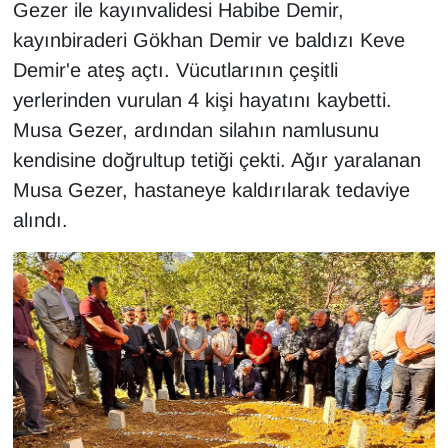
KURDÎ
Gezer ile kayınvalidesi Habibe Demir,
kayınbiraderi Gökhan Demir ve baldızı Keve
MAGAZİN
Demir'e ateş açtı. Vücutlarının çeşitli
yerlerinden vurulan 4 kişi hayatını kaybetti.
MEDYA
Musa Gezer, ardından silahın namlusunu
kendisine doğrultup tetiği çekti. Ağır yaralanan
ONE EKONOMİ
Musa Gezer, hastaneye kaldırılarak tedaviye
POLİTİKA
alındı.
Resmi İlanlar
RÖPORTAJ
SAĞLIK
Seri İlan