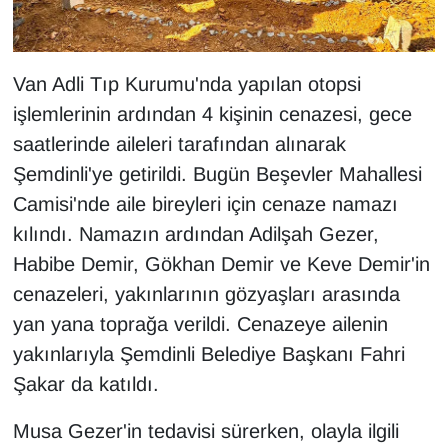
Sinema - TV
SİYASET
Van Adli Tıp Kurumu'nda yapılan otopsi
işlemlerinin ardından 4 kişinin cenazesi, gece
SPOR
saatlerinde aileleri tarafından alınarak
TEBRİK
Şemdinli'ye getirildi. Bugün Beşevler Mahallesi
Camisi'nde aile bireyleri için cenaze namazı
TEKNOLOJİ
kılındı. Namazın ardından Adilşah Gezer,
Habibe Demir, Gökhan Demir ve Keve Demir'in
Turizm
cenazeleri, yakınlarının gözyaşları arasında
yan yana toprağa verildi. Cenazeye ailenin
VAN'DA SPOR
yakınlarıyla Şemdinli Belediye Başkanı Fahri
Vasıta
Şakar da katıldı.
YAŞAM
Musa Gezer'in tedavisi sürerken, olayla ilgili