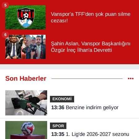
5
Vanspor'a TFF'den şok puan silme
cezası!
6
Şahin Aslan, Vanspor Başkanlığını
Özgür İreç İlhan'a Devretti
Son Haberler
EKONOMİ
13:36
Benzine indirim geliyor
SPOR
13:35
1. Lig'de 2026-2027 sezonu