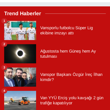
Trend Haberler
1
Vansporlu futbolcu Süper Lig
ekibine imzayı attı
2
Ağustosta hem Güneş hem Ay
tutulması
3
Vanspor Başkanı Özgür İreç İlhan
kimdir?
4
Van YYÜ Erciş yolu kavşağı 2 gün
trafiğe kapatılıyor