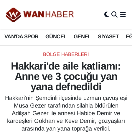
3.SAYFA
Van Nöbetçi Eczaneler
VAN'DA SPOR
GÜNCEL
GENEL
SİYASET
EĞ
ASAYİŞ
Van Hava Durumu
BİLİM VE TEKNOLOJİ
Van Namaz Vakitleri
BÖLGE HABERLERI
Hakkari'de aile katliamı:
Biyografi
Van Trafik Yoğunluk Haritası
Anne ve 3 çocuğu yan
Bölge Haberleri
Süper Lig Puan Durumu ve Fikstür
yana defnedildi
ÇEVRE
Tüm Manşetler
Hakkari'nin Şemdinli ilçesinde uzman çavuş eşi
Musa Gezer tarafından silahla öldürülen
Deprem
Son Dakika Haberleri
Adilşah Gezer ile annesi Habibe Demir ve
kardeşleri Gökhan ve Keve Demir, gözyaşları
Dernekler, Odalar
Haber Arşivi
arasında yan yana toprağa verildi.