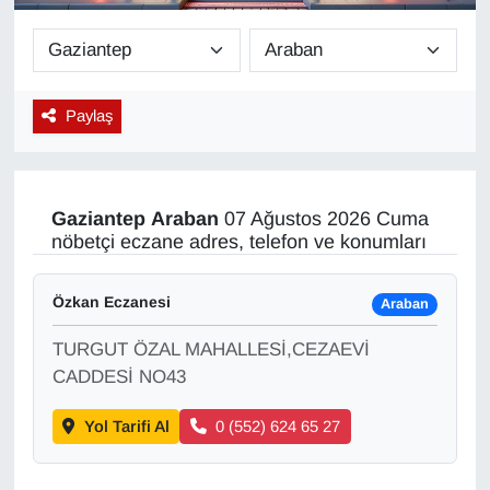
Diğer
DÜNYA
Paylaş
EĞİTİM
EKONOMİ
Gaziantep
Araban
07 Ağustos 2026 Cuma
nöbetçi eczane adres, telefon ve konumları
Eleman
Özkan Eczanesi
Araban
Emlak
TURGUT ÖZAL MAHALLESİ,CEZAEVİ
En çok konuşulanlar
CADDESİ NO43
Yol Tarifi Al
0 (552) 624 65 27
GENEL
Güncel