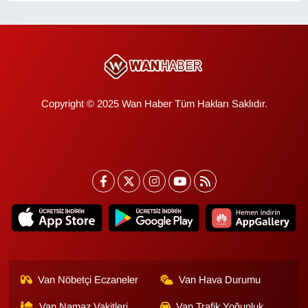
KURDÎ
MAGAZİN
MEDYA
Copyright © 2025 Wan Haber Tüm Hakları Saklıdır.
ONE EKONOMİ
POLİTİKA
Resmi İlanlar
RÖPORTAJ
SAĞLIK
Van Nöbetçi Eczaneler
Van Hava Durumu
Seri İlan
Van Namaz Vakitleri
Van Trafik Yoğunluk