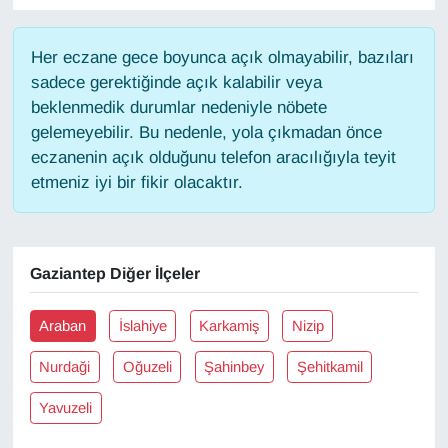
Gündem
Her eczane gece boyunca açık olmayabilir, bazıları
sadece gerektiğinde açık kalabilir veya
Haber
beklenmedik durumlar nedeniyle nöbete
gelemeyebilir. Bu nedenle, yola çıkmadan önce
HABERDE İNSAN
eczanenin açık olduğunu telefon aracılığıyla teyit
etmeniz iyi bir fikir olacaktır.
İngilizce
Kadın
Gaziantep Diğer İlçeler
Kamu Alımları
Araban
İslahiye
Karkamiş
Nizip
Kim Kimdir?
Nurdaği
Oğuzeli
Şahinbey
Şehitkamil
Kültür & Sanat
Yavuzeli