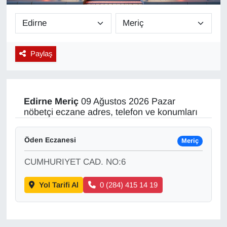
Diğer
DÜNYA
Paylaş
EĞİTİM
EKONOMİ
Edirne
Meriç
09 Ağustos 2026 Pazar
nöbetçi eczane adres, telefon ve konumları
Eleman
Öden Eczanesi
Meriç
Emlak
CUMHURIYET CAD. NO:6
En çok konuşulanlar
Yol Tarifi Al
0 (284) 415 14 19
GENEL
Güncel