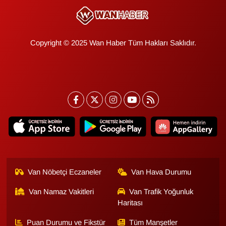
KURDÎ
MAGAZİN
Copyright © 2025 Wan Haber Tüm Hakları Saklıdır.
MEDYA
ONE EKONOMİ
POLİTİKA
Resmi İlanlar
RÖPORTAJ
Van Nöbetçi Eczaneler
Van Hava Durumu
SAĞLIK
Van Namaz Vakitleri
Van Trafik Yoğunluk
Haritası
Seri İlan
Puan Durumu ve Fikstür
Tüm Manşetler