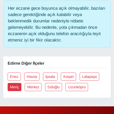
Her eczane gece boyunca açık olmayabilir, bazıları
Gündem
sadece gerektiğinde açık kalabilir veya
beklenmedik durumlar nedeniyle nöbete
Haber
gelemeyebilir. Bu nedenle, yola çıkmadan önce
eczanenin açık olduğunu telefon aracılığıyla teyit
HABERDE İNSAN
etmeniz iyi bir fikir olacaktır.
İngilizce
Edirne Diğer İlçeler
Kadın
Kamu Alımları
Enez
Havsa
İpsala
Keşan
Lalapaşa
Meriç
Merkez
Süloğlu
Uzunköprü
Kim Kimdir?
Kültür & Sanat