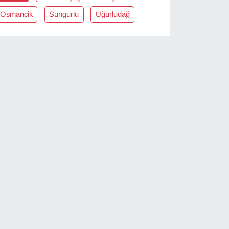
Osmancik
Sungurlu
Uğurludağ