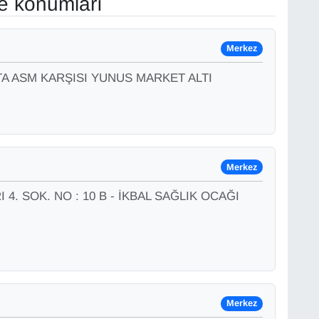
ve konumları
Merkez
TA ASM KARŞISI YUNUS MARKET ALTI
Merkez
4. SOK. NO : 10 B - İKBAL SAĞLIK OCAĞI
Merkez