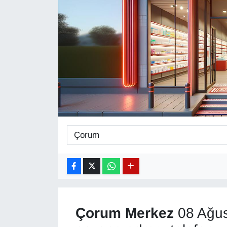
Diğer
DÜNYA
EĞİTİM
EKONOMİ
Eleman
Emlak
En çok konuşulanlar
GENEL
Çorum
Merkez
08 Ağus
Güncel