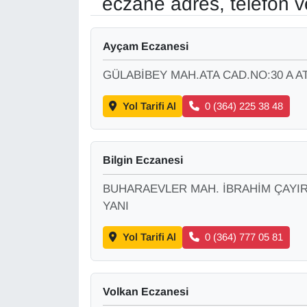
eczane adres, telefon 
Gündem
Ayçam Eczanesi
Haber
GÜLABİBEY MAH.ATA CAD.NO:30 A A
HABERDE İNSAN
Yol Tarifi Al
0 (364) 225 38 48
İngilizce
Bilgin Eczanesi
Kadın
BUHARAEVLER MAH. İBRAHİM ÇAYIRI 
YANI
Kamu Alımları
Yol Tarifi Al
0 (364) 777 05 81
Kim Kimdir?
Kültür & Sanat
Volkan Eczanesi