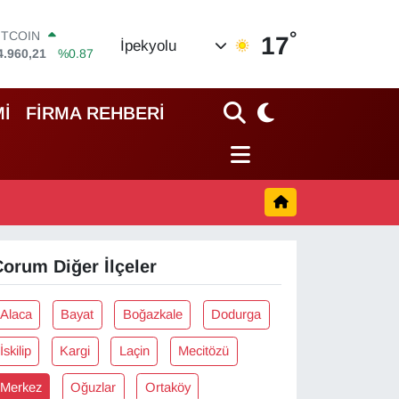
°
ITCOIN
17
İpekyolu
4.960,21
%0.87
OLAR
7,7436
%0.18
URO
İ
FİRMA REHBERİ
5,2510
%0.32
TERLİN
4,4811
%0.38
RAM ALTIN
660.55
%0.03
İST100
3.779
%-14
orum Diğer İlçeler
Alaca
Bayat
Boğazkale
Dodurga
İskilip
Kargi
Laçin
Mecitözü
Merkez
Oğuzlar
Ortaköy