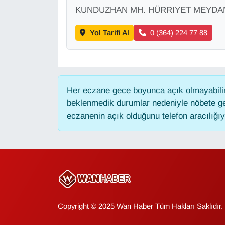
KURDÎ
KUNDUZHAN MH. HÜRRIYET MEYDANI
MAGAZİN
Yol Tarifi Al
0 (364) 224 77 88
MEDYA
ONE EKONOMİ
Her eczane gece boyunca açık olmayabilir,
beklenmedik durumlar nedeniyle nöbete ge
POLİTİKA
eczanenin açık olduğunu telefon aracılığıyla
Resmi İlanlar
RÖPORTAJ
SAĞLIK
Copyright © 2025 Wan Haber Tüm Hakları Saklıdır.
Seri İlan