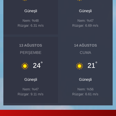
Sinema - TV
Güneşli
Güneşli
SİYASET
Nem: %48
Nem: %47
Rüzgar: 6.31 m/s
Rüzgar: 6.69 m/s
SPOR
TEBRİK
13 AĞUSTOS
14 AĞUSTOS
PERŞEMBE
CUMA
TEKNOLOJİ
°
°
24
21
Turizm
Güneşli
Güneşli
VAN'DA SPOR
Nem: %47
Nem: %56
Rüzgar: 9.11 m/s
Rüzgar: 6.61 m/s
Vasıta
YAŞAM