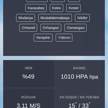
Karacabey
Keles
Kestel
Gündem
Mudanya
Mustafakemalpaşa
Nilüfer
Haber
Orhaneli
Orhangazi
Osmangazi
HABERDE İNSAN
Yenişehir
Yıldırım
İngilizce
Kadın
NEM
BASINÇ
Kamu Alımları
%49
1010 HPA
hpa
Kim Kimdir?
Kültür & Sanat
RÜZGAR
EN DÜŞÜK / EN YÜKSEK
°
°
3.11 M/S
15
/ 33