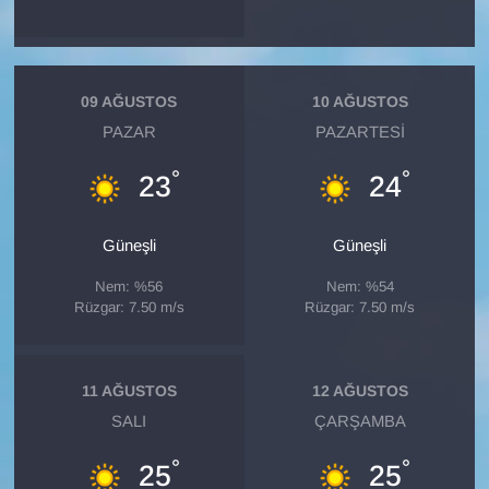
KURDÎ
MAGAZİN
09 AĞUSTOS
10 AĞUSTOS
MEDYA
PAZAR
PAZARTESI
ONE EKONOMİ
°
°
23
24
POLİTİKA
Güneşli
Güneşli
Resmi İlanlar
Nem: %56
Nem: %54
Rüzgar: 7.50 m/s
Rüzgar: 7.50 m/s
RÖPORTAJ
11 AĞUSTOS
12 AĞUSTOS
SAĞLIK
SALI
ÇARŞAMBA
Seri İlan
°
°
25
25