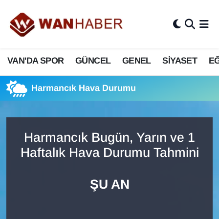
3.SAYFA
Van Nöbetçi Eczaneler
VAN'DA SPOR
GÜNCEL
GENEL
SİYASET
EĞ
ASAYİŞ
Van Hava Durumu
BİLİM VE TEKNOLOJİ
Van Namaz Vakitleri
Harmancık Hava Durumu
Biyografi
Van Trafik Yoğunluk Haritası
Harmancık Bugün, Yarın ve 1
Bölge Haberleri
Süper Lig Puan Durumu ve Fikstür
Haftalık Hava Durumu Tahmini
ÇEVRE
Tüm Manşetler
ŞU AN
Deprem
Son Dakika Haberleri
Dernekler, Odalar
Haber Arşivi