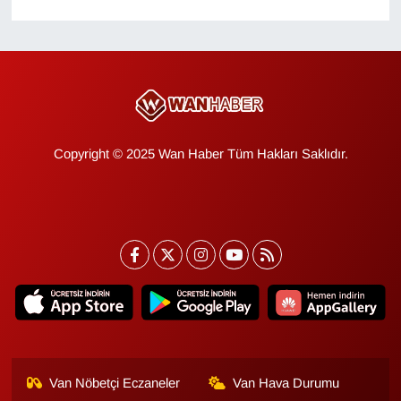
KURDÎ
MAGAZİN
MEDYA
ONE EKONOMİ
Copyright © 2025 Wan Haber Tüm Hakları Saklıdır.
POLİTİKA
Resmi İlanlar
RÖPORTAJ
SAĞLIK
Seri İlan
Van Nöbetçi Eczaneler
Van Hava Durumu