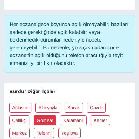
Gündem
Her eczane gece boyunca açık olmayabilir, bazıları
Haber
sadece gerektiğinde açık kalabilir veya
beklenmedik durumlar nedeniyle nöbete
HABERDE İNSAN
gelemeyebilir. Bu nedenle, yola çıkmadan önce
eczanenin açık olduğunu telefon aracılığıyla teyit
İngilizce
etmeniz iyi bir fikir olacaktır.
Kadın
Burdur Diğer İlçeler
Kamu Alımları
Ağlasun
Altinyayla
Bucak
Çavdir
Kim Kimdir?
Çeltikçi
Gölhisar
Karamanli
Kemer
Kültür & Sanat
Merkez
Tefenni
Yeşilova