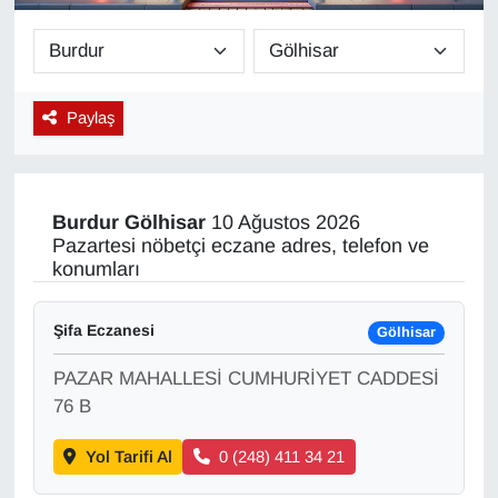
Diğer
DÜNYA
Paylaş
EĞİTİM
EKONOMİ
Burdur
Gölhisar
10 Ağustos 2026
Pazartesi nöbetçi eczane adres, telefon ve
Eleman
konumları
Emlak
Şifa Eczanesi
Gölhisar
PAZAR MAHALLESİ CUMHURİYET CADDESİ
En çok konuşulanlar
76 B
GENEL
Yol Tarifi Al
0 (248) 411 34 21
Güncel