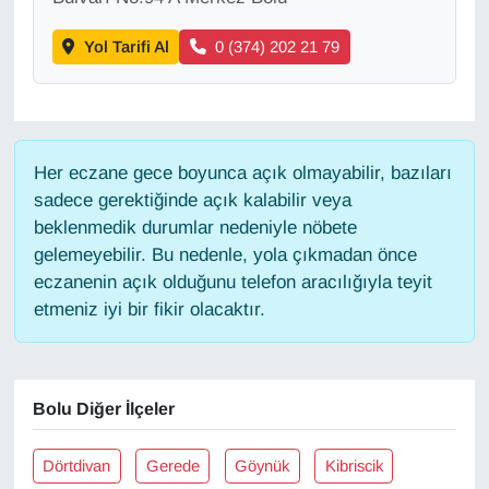
KURDÎ
Yol Tarifi Al
0 (374) 202 21 79
MAGAZİN
MEDYA
Her eczane gece boyunca açık olmayabilir, bazıları
ONE EKONOMİ
sadece gerektiğinde açık kalabilir veya
beklenmedik durumlar nedeniyle nöbete
POLİTİKA
gelemeyebilir. Bu nedenle, yola çıkmadan önce
eczanenin açık olduğunu telefon aracılığıyla teyit
Resmi İlanlar
etmeniz iyi bir fikir olacaktır.
RÖPORTAJ
SAĞLIK
Bolu Diğer İlçeler
Seri İlan
Dörtdivan
Gerede
Göynük
Kibriscik