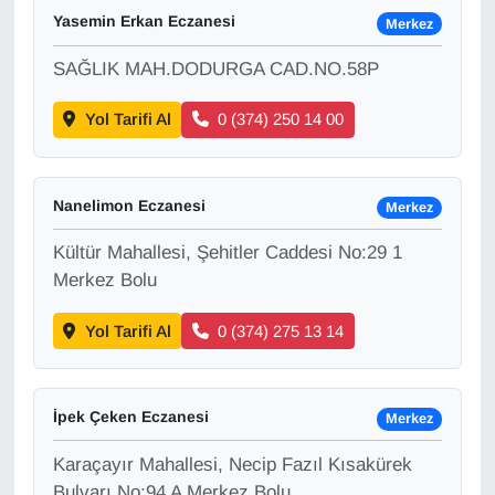
Yasemin Erkan Eczanesi
Merkez
Gündem
SAĞLIK MAH.DODURGA CAD.NO.58P
Haber
Yol Tarifi Al
0 (374) 250 14 00
HABERDE İNSAN
Nanelimon Eczanesi
Merkez
İngilizce
Kültür Mahallesi, Şehitler Caddesi No:29 1
Kadın
Merkez Bolu
Yol Tarifi Al
0 (374) 275 13 14
Kamu Alımları
Kim Kimdir?
İpek Çeken Eczanesi
Merkez
Kültür & Sanat
Karaçayır Mahallesi, Necip Fazıl Kısakürek
Bulvarı No:94 A Merkez Bolu