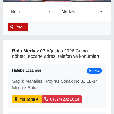
Diğer
DÜNYA
Paylaş
EĞİTİM
EKONOMİ
Bolu
Merkez
07 Ağustos 2026 Cuma
nöbetçi eczane adres, telefon ve konumları
Eleman
Habibe Eczanesi
Merkez
Emlak
Sağlık Mahallesi, Poyraz Sokak No:31 1B-14
En çok konuşulanlar
Merkez Bolu
Yol Tarifi Al
0 (374) 202 20 24
GENEL
Güncel