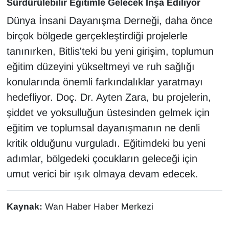
Sürdürülebilir Eğitimle Gelecek İnşa Ediliyor
Sinema - TV
Dünya İnsani Dayanışma Derneği, daha önce
birçok bölgede gerçekleştirdiği projelerle
SİYASET
tanınırken, Bitlis'teki bu yeni girişim, toplumun
SPOR
eğitim düzeyini yükseltmeyi ve ruh sağlığı
konularında önemli farkındalıklar yaratmayı
TEBRİK
hedefliyor. Doç. Dr. Ayten Zara, bu projelerin,
şiddet ve yoksulluğun üstesinden gelmek için
TEKNOLOJİ
eğitim ve toplumsal dayanışmanın ne denli
Turizm
kritik olduğunu vurguladı. Eğitimdeki bu yeni
adımlar, bölgedeki çocukların geleceği için
VAN'DA SPOR
umut verici bir ışık olmaya devam edecek.
Vasıta
Kaynak:
Wan Haber Haber Merkezi
YAŞAM