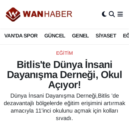
3.SAYFA
Van Nöbetçi Eczaneler
VAN'DA SPOR
GÜNCEL
GENEL
SİYASET
EĞ
ASAYİŞ
Van Hava Durumu
BİLİM VE TEKNOLOJİ
Van Namaz Vakitleri
EĞİTİM
Bitlis'te Dünya İnsani
Biyografi
Van Trafik Yoğunluk Haritası
Dayanışma Derneği, Okul
Bölge Haberleri
Süper Lig Puan Durumu ve Fikstür
Açıyor!
ÇEVRE
Tüm Manşetler
Dünya İnsani Dayanışma Derneği,Bitlis 'de
dezavantajlı bölgelerde eğitim erişimini artırmak
Deprem
Son Dakika Haberleri
amacıyla 11'inci okulunu açmak için kolları
sıvadı.
Dernekler, Odalar
Haber Arşivi