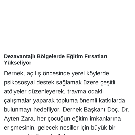
Gündem
Haber
HABERDE İNSAN
Dezavantajlı Bölgelerde Eğitim Fırsatları
İngilizce
Yükseliyor
Dernek, açılış öncesinde yerel köylerde
Kadın
psikososyal destek sağlamak üzere çeşitli
atölyeler düzenleyerek, travma odaklı
Kamu Alımları
çalışmalar yaparak topluma önemli katkılarda
Kim Kimdir?
bulunmayı hedefliyor. Dernek Başkanı Doç. Dr.
Ayten Zara, her çocuğun eğitim imkanlarına
Kültür & Sanat
erişmesinin, gelecek nesiller için büyük bir