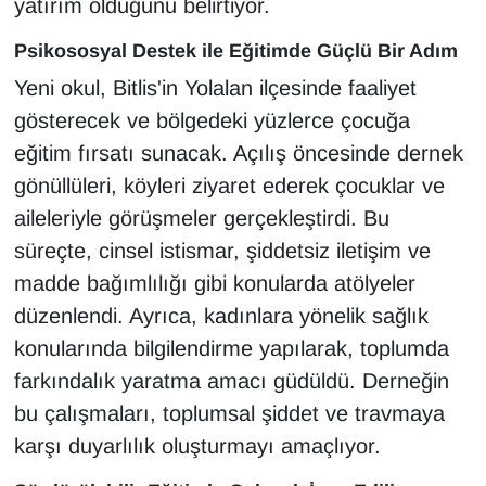
yatırım olduğunu belirtiyor.
KURDÎ
Psikososyal Destek ile Eğitimde Güçlü Bir Adım
MAGAZİN
Yeni okul, Bitlis'in Yolalan ilçesinde faaliyet
MEDYA
gösterecek ve bölgedeki yüzlerce çocuğa
eğitim fırsatı sunacak. Açılış öncesinde dernek
ONE EKONOMİ
gönüllüleri, köyleri ziyaret ederek çocuklar ve
aileleriyle görüşmeler gerçekleştirdi. Bu
POLİTİKA
süreçte, cinsel istismar, şiddetsiz iletişim ve
madde bağımlılığı gibi konularda atölyeler
Resmi İlanlar
düzenlendi. Ayrıca, kadınlara yönelik sağlık
RÖPORTAJ
konularında bilgilendirme yapılarak, toplumda
farkındalık yaratma amacı güdüldü. Derneğin
SAĞLIK
bu çalışmaları, toplumsal şiddet ve travmaya
karşı duyarlılık oluşturmayı amaçlıyor.
Seri İlan