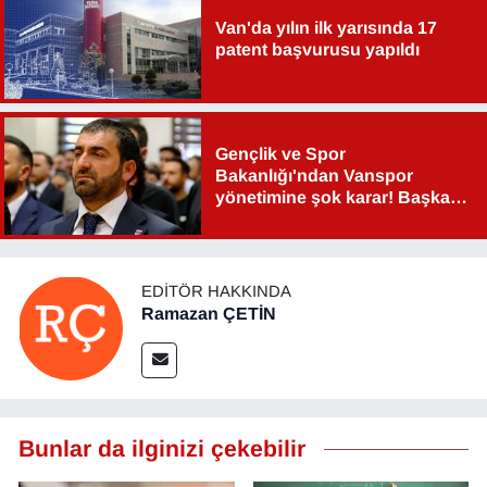
Van'da yılın ilk yarısında 17
patent başvurusu yapıldı
Gençlik ve Spor
Bakanlığı'ndan Vanspor
yönetimine şok karar! Başkan
Şahin Aslan görevden alındı!
EDITÖR HAKKINDA
Ramazan ÇETİN
Bunlar da ilginizi çekebilir