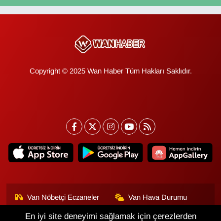
Copyright © 2025 Wan Haber Tüm Hakları Saklıdır.
Van Nöbetçi Eczaneler
Van Hava Durumu
En iyi site deneyimi sağlamak için çerezlerden
Van Namaz Vakitleri
Van Trafik Yoğunluk