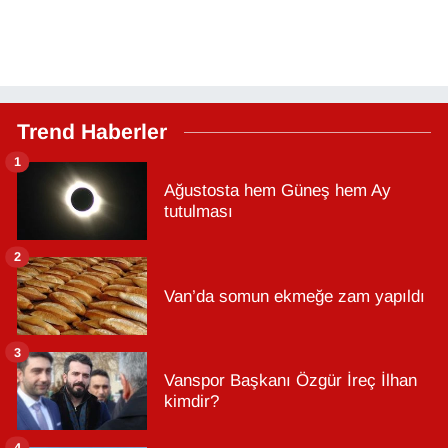
Trend Haberler
1
Ağustosta hem Güneş hem Ay
tutulması
2
Van’da somun ekmeğe zam yapıldı
3
Vanspor Başkanı Özgür İreç İlhan
kimdir?
4