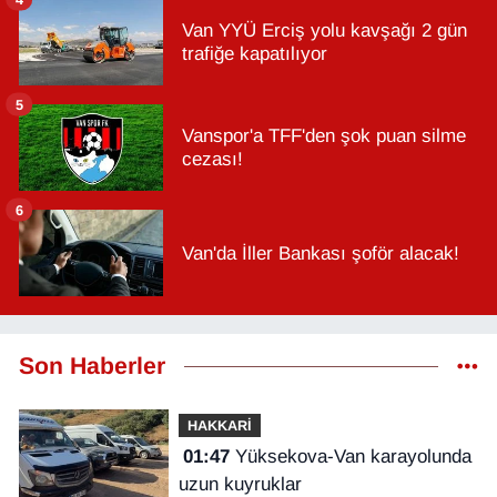
Van YYÜ Erciş yolu kavşağı 2 gün
trafiğe kapatılıyor
5
Vanspor'a TFF'den şok puan silme
cezası!
6
Van'da İller Bankası şoför alacak!
Son Haberler
HAKKARİ
01:47
Yüksekova-Van karayolunda
uzun kuyruklar