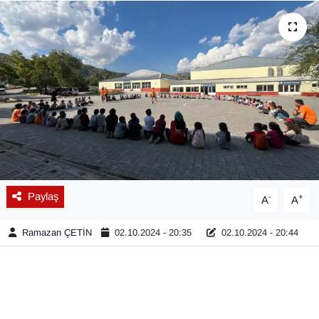
Diğer
DÜNYA
EĞİTİM
EKONOMİ
Eleman
Paylaş
-
+
A
A
Emlak
Ramazan ÇETİN
02.10.2024 - 20:35
02.10.2024 - 20:44
En çok konuşulanlar
GENEL
Güncel