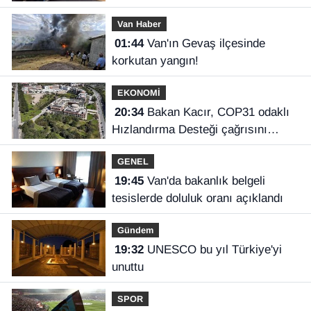
Van Haber
01:44
Van'ın Gevaş ilçesinde
korkutan yangın!
EKONOMİ
20:34
Bakan Kacır, COP31 odaklı
Hızlandırma Desteği çağrısını
açıkladı
GENEL
19:45
Van'da bakanlık belgeli
tesislerde doluluk oranı açıklandı
Gündem
19:32
UNESCO bu yıl Türkiye'yi
unuttu
SPOR