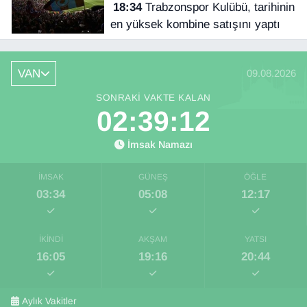
18:34
Trabzonspor Kulübü, tarihinin
en yüksek kombine satışını yaptı
VAN
09.08.2026
SONRAKI VAKTE KALAN
02:39:12
İmsak Namazı
İMSAK
GÜNEŞ
ÖĞLE
03:34
05:08
12:17
İKINDI
AKŞAM
YATSI
16:05
19:16
20:44
Aylık Vakitler