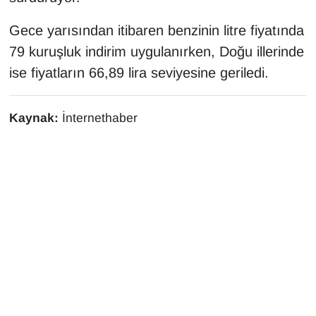
KURDÎ
Gece yarısından itibaren benzinin litre fiyatında
MAGAZİN
79 kuruşluk indirim uygulanırken, Doğu illerinde
ise fiyatların 66,89 lira seviyesine geriledi.
MEDYA
ONE EKONOMİ
Kaynak:
İnternethaber
POLİTİKA
Resmi İlanlar
RÖPORTAJ
SAĞLIK
Seri İlan