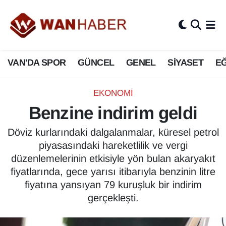
3.SAYFA
Van Nöbetçi Eczaneler
VAN'DA SPOR
GÜNCEL
GENEL
SİYASET
EĞ
ASAYİŞ
Van Hava Durumu
BİLİM VE TEKNOLOJİ
Van Namaz Vakitleri
EKONOMİ
Benzine indirim geldi
Biyografi
Van Trafik Yoğunluk Haritası
Döviz kurlarındaki dalgalanmalar, küresel petrol
Bölge Haberleri
Süper Lig Puan Durumu ve Fikstür
piyasasındaki hareketlilik ve vergi
düzenlemelerinin etkisiyle yön bulan akaryakıt
ÇEVRE
Tüm Manşetler
fiyatlarında, gece yarısı itibarıyla benzinin litre
fiyatına yansıyan 79 kuruşluk bir indirim
Deprem
Son Dakika Haberleri
gerçekleşti.
Dernekler, Odalar
Haber Arşivi