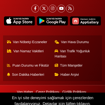
Van Nöbetçi Eczaneler
Van Hava Durumu
Van Namaz Vakitleri
Van Trafik Yoğunluk
Haritası
Puan Durumu ve Fikstür
Tüm Manşetler
Son Dakika Haberleri
Haber Arşivi
Van Haber
Çerez Politikası
Gizlilik Politikası
Üyelik Sözleşmesi
Veri Politikası
Künye
İletişim
En iyi site deneyimi sağlamak için çerezlerden
faydalanıyoruz. Detaylar için lütfen tıklayın.