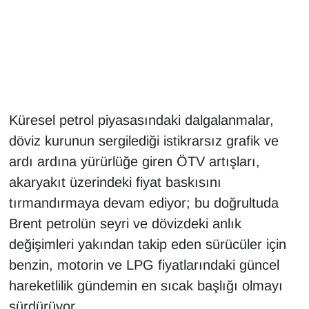
Gündem
Haber
HABERDE İNSAN
Küresel petrol piyasasındaki dalgalanmalar,
İngilizce
döviz kurunun sergilediği istikrarsız grafik ve
ardı ardına yürürlüğe giren ÖTV artışları,
Kadın
akaryakıt üzerindeki fiyat baskısını
tırmandırmaya devam ediyor; bu doğrultuda
Kamu Alımları
Brent petrolün seyri ve dövizdeki anlık
Kim Kimdir?
değişimleri yakından takip eden sürücüler için
benzin, motorin ve LPG fiyatlarındaki güncel
Kültür & Sanat
hareketlilik gündemin en sıcak başlığı olmayı
sürdürüyor.