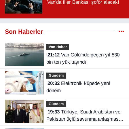
Van'da İller Bankası şoför alacak!
Son Haberler
Van Haber
21:12
Van Gölü'nde geçen yıl 530
bin ton yük taşındı
Gündem
20:32
Elektronik küpede yeni
dönem
Gündem
19:33
Türkiye, Suudi Arabistan ve
Pakistan üçlü savunma anlaşması
imzaladı