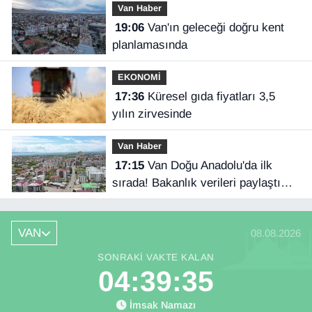
Van Haber
19:06
Van'ın geleceği doğru kent
planlamasında
EKONOMİ
17:36
Küresel gıda fiyatları 3,5
yılın zirvesinde
Van Haber
17:15
Van Doğu Anadolu'da ilk
sırada! Bakanlık verileri paylaştı…
VAN
08.08.2026
SONRAKI VAKTE KALAN
04:39:35
İmsak Namazı