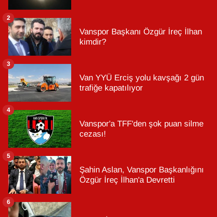
2
Vanspor Başkanı Özgür İreç İlhan
kimdir?
3
Van YYÜ Erciş yolu kavşağı 2 gün
trafiğe kapatılıyor
4
Vanspor'a TFF'den şok puan silme
cezası!
5
Şahin Aslan, Vanspor Başkanlığını
Özgür İreç İlhan'a Devretti
6