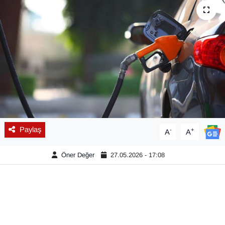
Diğer
DÜNYA
EĞİTİM
EKONOMİ
Eleman
Paylaş
-
+
A
A
Emlak
Öner Değer
27.05.2026 - 17:08
En çok konuşulanlar
GENEL
Güncel