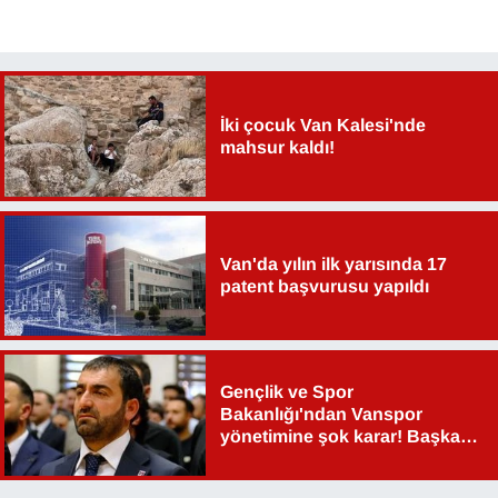
Sinema - TV
SİYASET
İki çocuk Van Kalesi'nde
SPOR
mahsur kaldı!
TEBRİK
TEKNOLOJİ
Van'da yılın ilk yarısında 17
patent başvurusu yapıldı
Turizm
VAN'DA SPOR
Gençlik ve Spor
Bakanlığı'ndan Vanspor
Vasıta
yönetimine şok karar! Başkan
Şahin Aslan görevden alındı!
YAŞAM