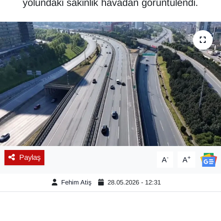
yolundaki sakinlik havadan görüntülendi.
Diğer
DÜNYA
EĞİTİM
EKONOMİ
Eleman
Emlak
Paylaş
-
+
A
A
En çok konuşulanlar
Fehim Atiş
28.05.2026 - 12:31
GENEL
Güncel