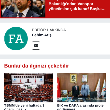
Bakanlığı'ndan Vanspor
YEREL
yönetimine şok karar! Başkan
Şahin Aslan görevden alındı!
EDITÖR HAKKINDA
Fehim Atiş
Bunlar da ilginizi çekebilir
TBMM'de yeni haftada 3
BİK ve DAKA arasında proje
önemli başlık
görüşmesi