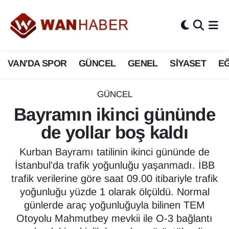
3.SAYFA
Van Nöbetçi Eczaneler
VAN'DA SPOR
GÜNCEL
GENEL
SİYASET
EĞ
ASAYİŞ
Van Hava Durumu
BİLİM VE TEKNOLOJİ
Van Namaz Vakitleri
GÜNCEL
Bayramın ikinci gününde
Biyografi
Van Trafik Yoğunluk Haritası
de yollar boş kaldı
Bölge Haberleri
Süper Lig Puan Durumu ve Fikstür
Kurban Bayramı tatilinin ikinci gününde de
İstanbul'da trafik yoğunluğu yaşanmadı. İBB
ÇEVRE
Tüm Manşetler
trafik verilerine göre saat 09.00 itibariyle trafik
yoğunluğu yüzde 1 olarak ölçüldü. Normal
Deprem
Son Dakika Haberleri
günlerde araç yoğunluğuyla bilinen TEM
Otoyolu Mahmutbey mevkii ile O-3 bağlantı
Dernekler, Odalar
Haber Arşivi