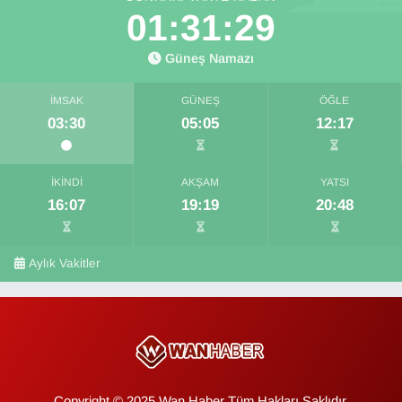
01:31:28
Güneş Namazı
İMSAK
GÜNEŞ
ÖĞLE
03:30
05:05
12:17
İKINDI
AKŞAM
YATSI
16:07
19:19
20:48
Aylık Vakitler
Copyright © 2025 Wan Haber Tüm Hakları Saklıdır.