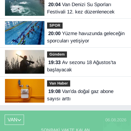
20:04
Van Denizi Su Sporları
Festivali 12. kez düzenlenecek
SPOR
20:00
Yüzme havuzunda geleceğin
sporcuları yetişiyor
Gündem
19:33
Av sezonu 18 Ağustos'ta
başlayacak
Van Haber
19:08
Van'da doğal gaz abone
sayısı arttı
VAN
06.08.2026
SONRAKI VAKTE KALAN