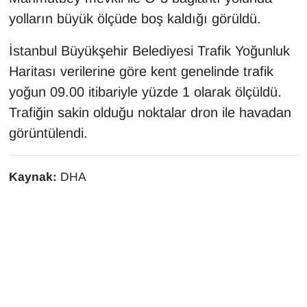
KURDÎ
yolların büyük ölçüde boş kaldığı görüldü.
MAGAZİN
İstanbul Büyükşehir Belediyesi Trafik Yoğunluk
Haritası verilerine göre kent genelinde trafik
MEDYA
yoğun 09.00 itibariyle yüzde 1 olarak ölçüldü.
ONE EKONOMİ
Trafiğin sakin olduğu noktalar dron ile havadan
görüntülendi.
POLİTİKA
Kaynak:
DHA
Resmi İlanlar
RÖPORTAJ
SAĞLIK
Seri İlan