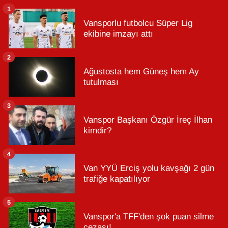
1
Vansporlu futbolcu Süper Lig
ekibine imzayı attı
2
Ağustosta hem Güneş hem Ay
tutulması
3
Vanspor Başkanı Özgür İreç İlhan
kimdir?
4
Van YYÜ Erciş yolu kavşağı 2 gün
trafiğe kapatılıyor
5
Vanspor'a TFF'den şok puan silme
cezası!