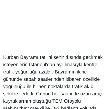
Gündem
Haber
HABERDE İNSAN
İngilizce
Kurban Bayramı tatilini şehir dışında geçirmek
Kadın
isteyenlerin İstanbul'dan ayrılmasıyla kentte
trafik yoğunluğu azaldı. Bayramın ikinci
Kamu Alımları
gününde sabah saatlerinden itibaren özellikle
Kim Kimdir?
yoğunluğu ile bilinen noktalarda trafik akıcı
şekilde ilerledi. Günün her saatinde uzun araç
Kültür & Sanat
kuyruklarının oluştuğu TEM Otoyolu
Mahmutbey mevkii ile O-3 bağlantı yolunda