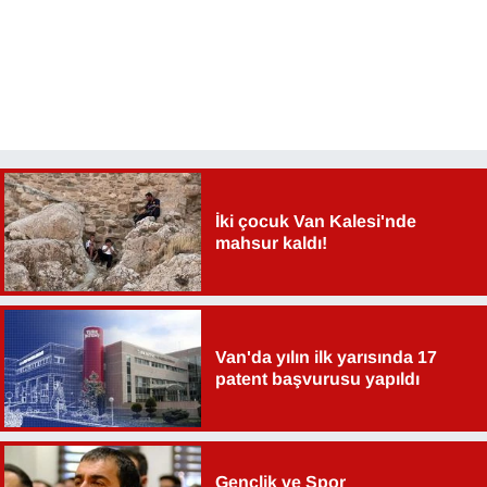
Sinema - TV
SİYASET
SPOR
TEBRİK
İki çocuk Van Kalesi'nde
TEKNOLOJİ
mahsur kaldı!
Turizm
VAN'DA SPOR
Van'da yılın ilk yarısında 17
patent başvurusu yapıldı
Vasıta
YAŞAM
Gençlik ve Spor