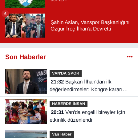
6
Şahin Aslan, Vanspor Başkanlığını
Özgür İreç İlhan'a Devretti
Son Haberler
VAN'DA SPOR
21:32
Başkan İlhan’dan ilk
değerlendirmeler: Kongre kararı
Vanspor’u uçuruma sürükleyebilirdi!
HABERDE İNSAN
20:31
Van'da engelli bireyler için
etkinlik düzenlendi
Van Haber