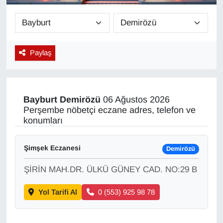
Diğer
DÜNYA
Paylaş
EĞİTİM
EKONOMİ
Bayburt
Demirözü
06 Ağustos 2026
Perşembe nöbetçi eczane adres, telefon ve
Eleman
konumları
Emlak
Şimşek Eczanesi
Demirözü
ŞİRİN MAH.DR. ÜLKÜ GÜNEY CAD. NO:29 B
En çok konuşulanlar
Yol Tarifi Al
0 (553) 925 98 78
GENEL
Güncel