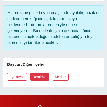
Gündem
Her eczane gece boyunca açık olmayabilir, bazıları
sadece gerektiğinde açık kalabilir veya
Haber
beklenmedik durumlar nedeniyle nöbete
gelemeyebilir. Bu nedenle, yola çıkmadan önce
HABERDE İNSAN
eczanenin açık olduğunu telefon aracılığıyla teyit
etmeniz iyi bir fikir olacaktır.
İngilizce
Kadın
Bayburt Diğer İlçeler
Kamu Alımları
Aydintepe
Demirözü
Merkez
Kim Kimdir?
Kültür & Sanat