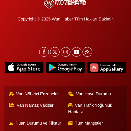
KURDÎ
MAGAZİN
Copyright © 2025 Wan Haber Tüm Hakları Saklıdır.
MEDYA
ONE EKONOMİ
POLİTİKA
Resmi İlanlar
RÖPORTAJ
Van Nöbetçi Eczaneler
Van Hava Durumu
Van Namaz Vakitleri
Van Trafik Yoğunluk
SAĞLIK
Haritası
Seri İlan
Puan Durumu ve Fikstür
Tüm Manşetler