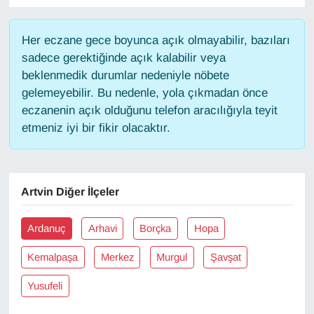
Gündem
Her eczane gece boyunca açık olmayabilir, bazıları
sadece gerektiğinde açık kalabilir veya
Haber
beklenmedik durumlar nedeniyle nöbete
gelemeyebilir. Bu nedenle, yola çıkmadan önce
HABERDE İNSAN
eczanenin açık olduğunu telefon aracılığıyla teyit
etmeniz iyi bir fikir olacaktır.
İngilizce
Kadın
Artvin Diğer İlçeler
Kamu Alımları
Ardanuç
Arhavi
Borçka
Hopa
Kim Kimdir?
Kemalpaşa
Merkez
Murgul
Şavşat
Kültür & Sanat
Yusufeli