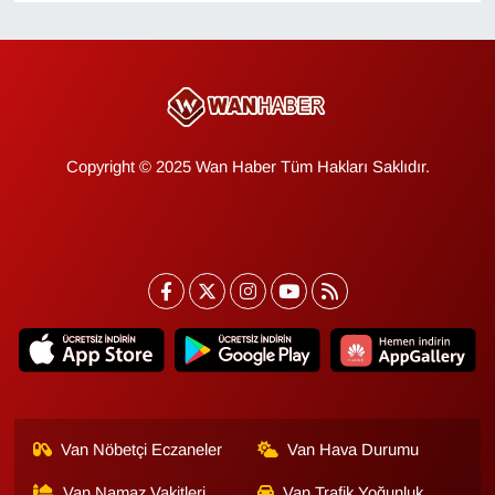
KURDÎ
MAGAZİN
MEDYA
Copyright © 2025 Wan Haber Tüm Hakları Saklıdır.
ONE EKONOMİ
POLİTİKA
Resmi İlanlar
RÖPORTAJ
SAĞLIK
Van Nöbetçi Eczaneler
Van Hava Durumu
Seri İlan
Van Namaz Vakitleri
Van Trafik Yoğunluk