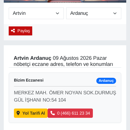
Diğer
DÜNYA
Paylaş
EĞİTİM
EKONOMİ
Artvin
Ardanuç
09 Ağustos 2026 Pazar
nöbetçi eczane adres, telefon ve konumları
Eleman
Bizim Eczanesi
Ardanuç
Emlak
MERKEZ MAH. ÖMER NOYAN SOK.DURMUŞ
En çok konuşulanlar
GÜL İŞHANI NO:54 104
Yol Tarifi Al
0 (466) 611 23 34
GENEL
Güncel