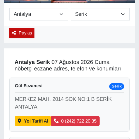
Diğer
DÜNYA
Paylaş
EĞİTİM
EKONOMİ
Antalya
Serik
07 Ağustos 2026 Cuma
nöbetçi eczane adres, telefon ve konumları
Eleman
Gül Eczanesi
Serik
Emlak
MERKEZ MAH. 2014 SOK NO:1 B SERİK
En çok konuşulanlar
ANTALYA
Yol Tarifi Al
0 (242) 722 20 35
GENEL
Güncel