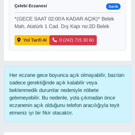
Çelebi Eczanesi
Serik
Gündem
*(GECE SAAT 02:00'A KADAR AÇIK)* Belek
Mah. Atatürk 1 Cad. Dış Kapı no:2D Belek
Haber
Yol Tarifi Al
0 (242) 715 30 60
HABERDE İNSAN
İngilizce
Her eczane gece boyunca açık olmayabilir, bazıları
Kadın
sadece gerektiğinde açık kalabilir veya
beklenmedik durumlar nedeniyle nöbete
Kamu Alımları
gelemeyebilir. Bu nedenle, yola çıkmadan önce
eczanenin açık olduğunu telefon aracılığıyla teyit
Kim Kimdir?
etmeniz iyi bir fikir olacaktır.
Kültür & Sanat