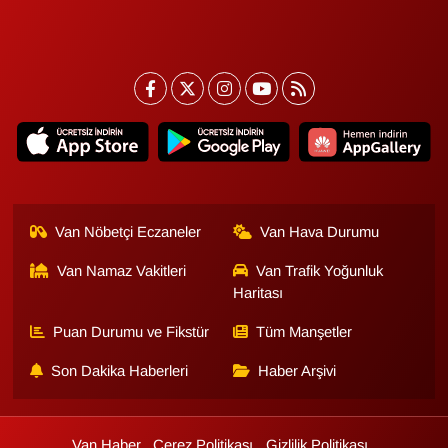
Sinema - TV
SİYASET
SPOR
TEBRİK
TEKNOLOJİ
Van Nöbetçi Eczaneler
Van Hava Durumu
Turizm
Van Namaz Vakitleri
Van Trafik Yoğunluk
Haritası
VAN'DA SPOR
Puan Durumu ve Fikstür
Tüm Manşetler
Son Dakika Haberleri
Haber Arşivi
Vasıta
YAŞAM
Van Haber
Çerez Politikası
Gizlilik Politikası