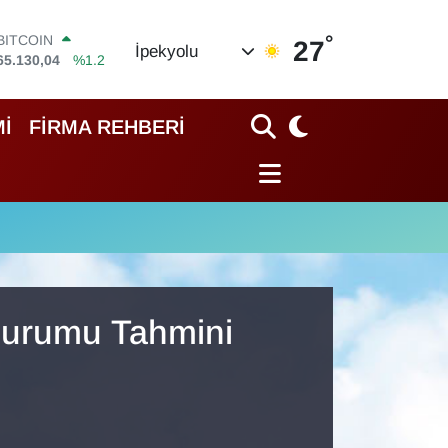
°
BITCOIN
27
İpekyolu
65.130,04
%1.2
DOLAR
47,7106
%0.17
EURO
İ
FİRMA REHBERİ
55,1652
%0.27
STERLİN
64,4046
%0.35
GRAM ALTIN
6618.49
%2.12
BİST100
13.773
%-19
 Durumu Tahmini