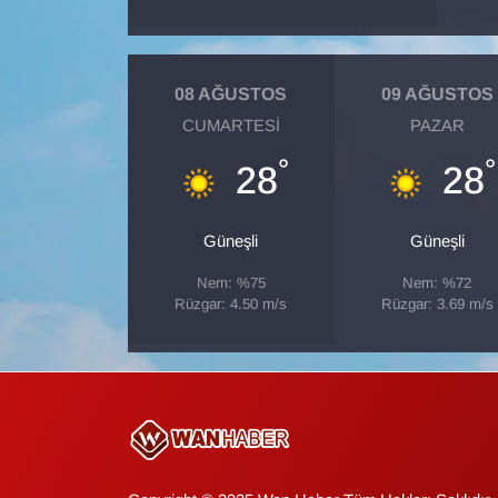
Gündem
08 AĞUSTOS
09 AĞUSTOS
Haber
CUMARTESI
PAZAR
°
°
HABERDE İNSAN
28
28
İngilizce
Güneşli
Güneşli
Kadın
Nem: %75
Nem: %72
Rüzgar: 4.50 m/s
Rüzgar: 3.69 m/s
Kamu Alımları
Kim Kimdir?
Kültür & Sanat