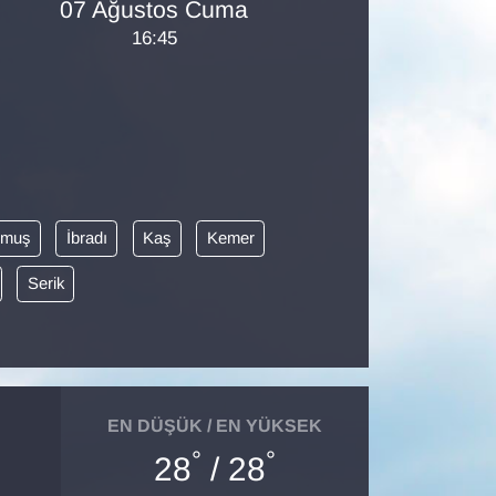
07 Ağustos Cuma
16:45
ğmuş
İbradı
Kaş
Kemer
Serik
EN DÜŞÜK / EN YÜKSEK
°
°
28
/ 28