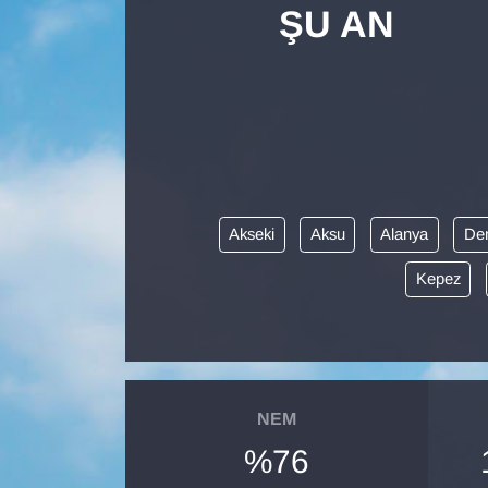
ŞU AN
Diğer
DÜNYA
EĞİTİM
EKONOMİ
Akseki
Aksu
Alanya
De
Eleman
Kepez
Emlak
En çok konuşulanlar
NEM
GENEL
%76
Güncel