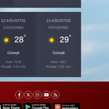
12 AĞUSTOS
13 AĞUSTOS
ÇARŞAMBA
PERŞEMBE
°
°
28
29
Güneşli
Güneşli
Nem: %73
Nem: %67
Rüzgar: 3.31 m/s
Rüzgar: 3.81 m/s