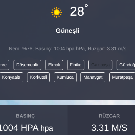
°
28
Güneşli
Nem: %76, Basınç: 1004 hpa hPa, Rüzgar: 3.31 m/s
mre
Döşemealtı
Elmalı
Finike
Gazipaşa
Gündo
Konyaaltı
Korkuteli
Kumluca
Manavgat
Muratpaşa
BASINÇ
RÜZGAR
1004 HPA
3.31 M/S
hpa