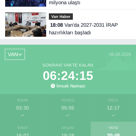
milyona ulaştı
Van Haber
18:08
Van'da 2027-2031 İRAP
hazırlıkları başladı
VAN
06.08.2026
SONRAKI VAKTE KALAN
06:24:15
İmsak Namazı
İMSAK
GÜNEŞ
ÖĞLE
03:30
05:05
12:17
İKINDI
AKŞAM
YATSI
16:07
19:19
20:48