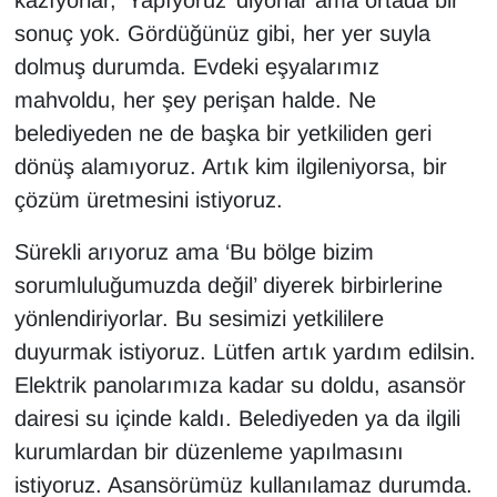
kazıyorlar, ‘Yapıyoruz’ diyorlar ama ortada bir
KURDÎ
sonuç yok. Gördüğünüz gibi, her yer suyla
MAGAZİN
dolmuş durumda. Evdeki eşyalarımız
mahvoldu, her şey perişan halde. Ne
MEDYA
belediyeden ne de başka bir yetkiliden geri
dönüş alamıyoruz. Artık kim ilgileniyorsa, bir
ONE EKONOMİ
çözüm üretmesini istiyoruz.
POLİTİKA
Sürekli arıyoruz ama ‘Bu bölge bizim
sorumluluğumuzda değil’ diyerek birbirlerine
Resmi İlanlar
yönlendiriyorlar. Bu sesimizi yetkililere
RÖPORTAJ
duyurmak istiyoruz. Lütfen artık yardım edilsin.
Elektrik panolarımıza kadar su doldu, asansör
SAĞLIK
dairesi su içinde kaldı. Belediyeden ya da ilgili
kurumlardan bir düzenleme yapılmasını
Seri İlan
istiyoruz. Asansörümüz kullanılamaz durumda.