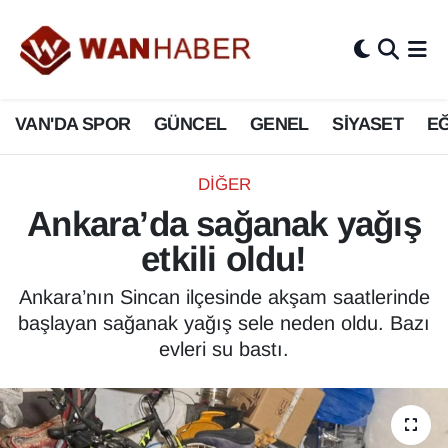
3.SAYFA
Van Nöbetçi Eczaneler
VAN'DA SPOR
GÜNCEL
GENEL
SİYASET
EĞ
ASAYİŞ
Van Hava Durumu
BİLİM VE TEKNOLOJİ
Van Namaz Vakitleri
DIĞER
Ankara’da sağanak yağış
Biyografi
Van Trafik Yoğunluk Haritası
etkili oldu!
Bölge Haberleri
Süper Lig Puan Durumu ve Fikstür
Ankara’nın Sincan ilçesinde akşam saatlerinde
başlayan sağanak yağış sele neden oldu. Bazı
ÇEVRE
Tüm Manşetler
evleri su bastı.
Deprem
Son Dakika Haberleri
Dernekler, Odalar
Haber Arşivi