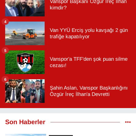
Vanspor Başkanı Özgür İreç İlhan
kimdir?
4
Van YYÜ Erciş yolu kavşağı 2 gün
trafiğe kapatılıyor
5
Vanspor'a TFF'den şok puan silme
cezası!
6
Şahin Aslan, Vanspor Başkanlığını
Özgür İreç İlhan'a Devretti
Son Haberler