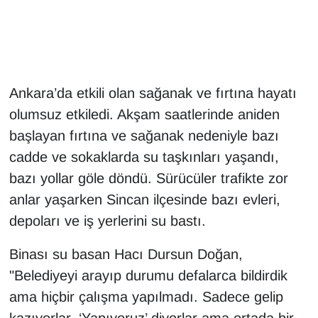
Gündem
Haber
Ankara’da etkili olan sağanak ve fırtına hayatı
HABERDE İNSAN
olumsuz etkiledi. Akşam saatlerinde aniden
başlayan fırtına ve sağanak nedeniyle bazı
İngilizce
cadde ve sokaklarda su taşkınları yaşandı,
bazı yollar göle döndü. Sürücüler trafikte zor
Kadın
anlar yaşarken Sincan ilçesinde bazı evleri,
Kamu Alımları
depoları ve iş yerlerini su bastı.
Kim Kimdir?
Binası su basan Hacı Dursun Doğan,
"Belediyeyi arayıp durumu defalarca bildirdik
Kültür & Sanat
ama hiçbir çalışma yapılmadı. Sadece gelip