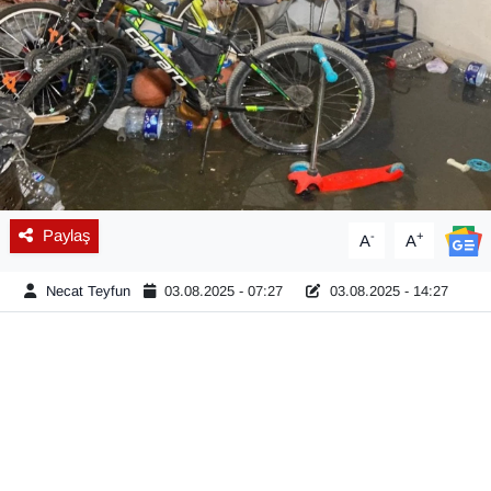
Diğer
DÜNYA
EĞİTİM
EKONOMİ
Paylaş
-
+
A
A
Eleman
Necat Teyfun
03.08.2025 - 07:27
03.08.2025 - 14:27
Emlak
En çok konuşulanlar
GENEL
Güncel