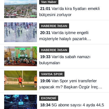
Van Haber
21:01
Van’da kira fiyatları emekli
bütçesini zorluyor
HABERDE İNSAN
20:31
Van'da işitme engelli
müşteriyle halaylı pazarlık
gülümsetti
HABERDE İNSAN
19:33
Van’da sabah namazı
buluşmaları
VAN'DA SPOR
19:06
Van Spor yeni transferler
yapacak mı? Başkan Özgür İreç
İlhan açıkladı
EKONOMİ
18:34
5G abone sayısı 4 ayda 44,5