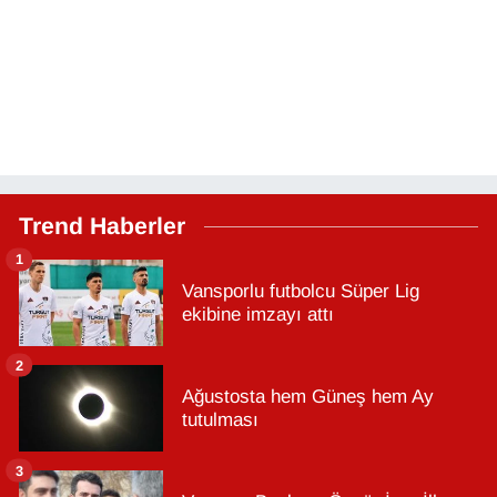
Trend Haberler
1
Vansporlu futbolcu Süper Lig
ekibine imzayı attı
2
Ağustosta hem Güneş hem Ay
tutulması
3