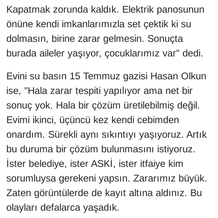
Sinema - TV
Kapatmak zorunda kaldık. Elektrik panosunun
önüne kendi imkanlarımızla set çektik ki su
SİYASET
dolmasın, birine zarar gelmesin. Sonuçta
burada aileler yaşıyor, çocuklarımız var" dedi.
SPOR
Evini su basın 15 Temmuz gazisi Hasan Olkun
TEBRİK
ise, "Hala zarar tespiti yapılıyor ama net bir
sonuç yok. Hala bir çözüm üretilebilmiş değil.
TEKNOLOJİ
Evimi ikinci, üçüncü kez kendi cebimden
Turizm
onardım. Sürekli aynı sıkıntıyı yaşıyoruz. Artık
bu duruma bir çözüm bulunmasını istiyoruz.
VAN'DA SPOR
İster belediye, ister ASKİ, ister itfaiye kim
sorumluysa gerekeni yapsın. Zararımız büyük.
Vasıta
Zaten görüntülerde de kayıt altına aldınız. Bu
olayları defalarca yaşadık.
YAŞAM