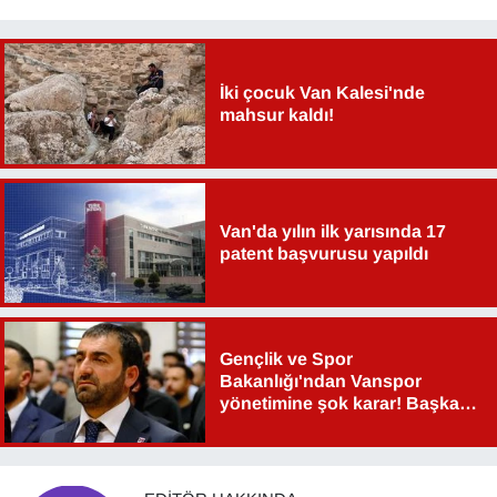
İki çocuk Van Kalesi'nde
mahsur kaldı!
Van'da yılın ilk yarısında 17
patent başvurusu yapıldı
Gençlik ve Spor
Bakanlığı'ndan Vanspor
yönetimine şok karar! Başkan
Şahin Aslan görevden alındı!