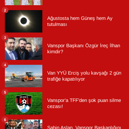
2
Ağustosta hem Güneş hem Ay
tutulması
3
Vanspor Başkanı Özgür İreç İlhan
kimdir?
4
Van YYÜ Erciş yolu kavşağı 2 gün
trafiğe kapatılıyor
5
Vanspor'a TFF'den şok puan silme
cezası!
6
Şahin Aslan, Vanspor Başkanlığını