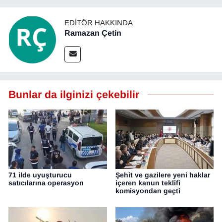
EDITÖR HAKKINDA
Ramazan Çetin
Bunlar da ilginizi çekebilir
71 ilde uyuşturucu
Şehit ve gazilere yeni haklar
satıcılarına operasyon
içeren kanun teklifi
komisyondan geçti