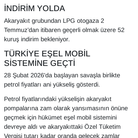
Sinema - TV
İNDİRİM YOLDA
Akaryakıt grubundan LPG otogaza 2
SİYASET
Temmuz’dan itibaren geçerli olmak üzere 52
SPOR
kuruş indirim bekleniyor.
TÜRKİYE EŞEL MOBİL
TEBRİK
SİSTEMİNE GEÇTİ
TEKNOLOJİ
28 Şubat 2026'da başlayan savaşla birlikte
Turizm
petrol fiyatları ani yükseliş gösterdi.
Petrol fiyatlarındaki yükselişin akaryakıt
VAN'DA SPOR
pompalarına zam olarak yansımasının önüne
Vasıta
geçmek için hükümet eşel mobil sistemini
devreye aldı ve akaryakıttaki Özel Tüketim
YAŞAM
Vergisi tutarı kadar oranda gelecek zamlar