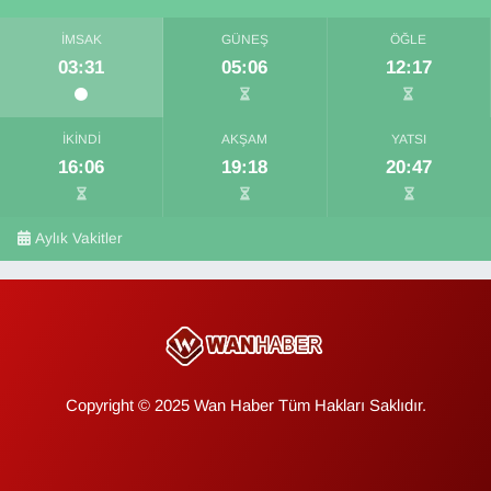
İMSAK
GÜNEŞ
ÖĞLE
03:31
05:06
12:17
İKINDI
AKŞAM
YATSI
16:06
19:18
20:47
Aylık Vakitler
Copyright © 2025 Wan Haber Tüm Hakları Saklıdır.