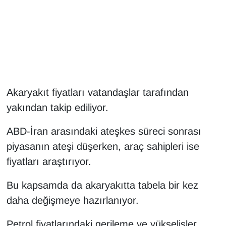
Gündem
Haber
HABERDE İNSAN
Akaryakıt fiyatları vatandaşlar tarafından
İngilizce
yakından takip ediliyor.
Kadın
ABD-İran arasındaki ateşkes süreci sonrası
piyasanın ateşi düşerken, araç sahipleri ise
Kamu Alımları
fiyatları araştırıyor.
Kim Kimdir?
Bu kapsamda da akaryakıtta tabela bir kez
daha değişmeye hazırlanıyor.
Kültür & Sanat
Petrol fiyatlarındaki gerileme ve yükselişler,