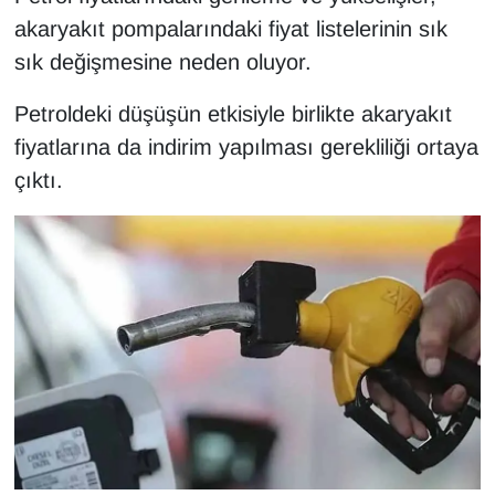
KURDÎ
akaryakıt pompalarındaki fiyat listelerinin sık
sık değişmesine neden oluyor.
MAGAZİN
Petroldeki düşüşün etkisiyle birlikte akaryakıt
MEDYA
fiyatlarına da indirim yapılması gerekliliği ortaya
ONE EKONOMİ
çıktı.
POLİTİKA
Resmi İlanlar
RÖPORTAJ
SAĞLIK
Seri İlan