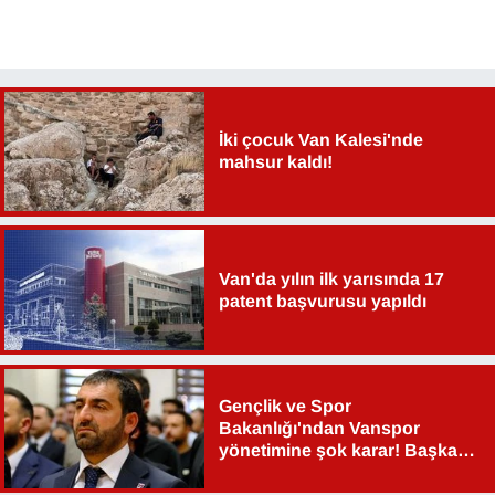
İki çocuk Van Kalesi'nde
mahsur kaldı!
Van'da yılın ilk yarısında 17
patent başvurusu yapıldı
Gençlik ve Spor
Bakanlığı'ndan Vanspor
yönetimine şok karar! Başkan
Şahin Aslan görevden alındı!