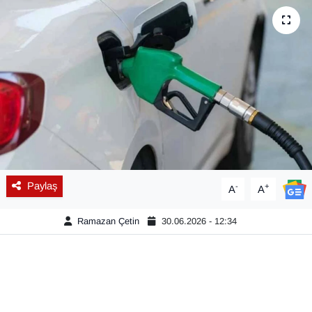
Diğer
DÜNYA
EĞİTİM
EKONOMİ
Eleman
Paylaş
-
+
A
A
Emlak
Ramazan Çetin
30.06.2026 - 12:34
En çok konuşulanlar
GENEL
Güncel