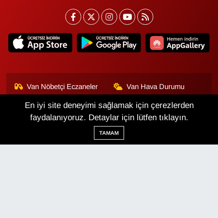
Van Nöbetçi Eczaneler
Van Hava Durumu
En iyi site deneyimi sağlamak için çerezlerden
Van Namaz Vakitleri
Van Trafik Yoğunluk
Haritası
faydalanıyoruz. Detaylar için lütfen tıklayın.
TAMAM
Puan Durumu ve Fikstür
Tüm Manşetler
Son Dakika Haberleri
Haber Arşivi
Van Haber
Çerez Politikası
Gizlilik Politikası
Üyelik Sözleşmesi
Veri Politikası
Künye
İletişim