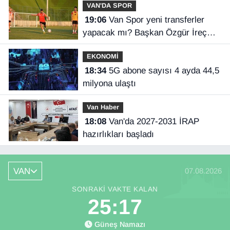
VAN'DA SPOR
19:06
Van Spor yeni transferler
yapacak mı? Başkan Özgür İreç
İlhan açıkladı
EKONOMİ
18:34
5G abone sayısı 4 ayda 44,5
milyona ulaştı
Van Haber
18:08
Van'da 2027-2031 İRAP
hazırlıkları başladı
VAN
07.08.2026
SONRAKI VAKTE KALAN
25:16
Güneş Namazı