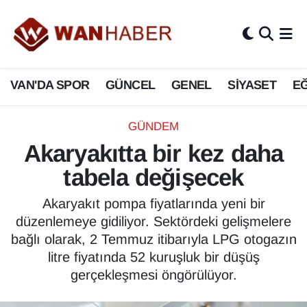
3.SAYFA
Van Nöbetçi Eczaneler
VAN'DA SPOR
GÜNCEL
GENEL
SİYASET
EĞ
ASAYİŞ
Van Hava Durumu
BİLİM VE TEKNOLOJİ
Van Namaz Vakitleri
GÜNDEM
Akaryakıtta bir kez daha
Biyografi
Van Trafik Yoğunluk Haritası
tabela değişecek
Bölge Haberleri
Süper Lig Puan Durumu ve Fikstür
Akaryakıt pompa fiyatlarında yeni bir
düzenlemeye gidiliyor. Sektördeki gelişmelere
ÇEVRE
Tüm Manşetler
bağlı olarak, 2 Temmuz itibarıyla LPG otogazın
litre fiyatında 52 kuruşluk bir düşüş
Deprem
Son Dakika Haberleri
gerçekleşmesi öngörülüyor.
Dernekler, Odalar
Haber Arşivi