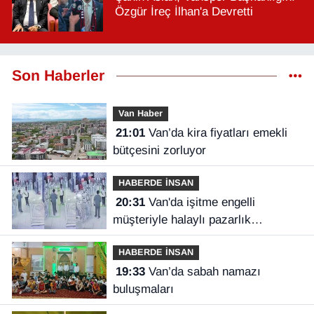
Özgür İreç İlhan'a Devretti
Son Haberler
Van Haber
21:01
Van’da kira fiyatları emekli
bütçesini zorluyor
HABERDE İNSAN
20:31
Van'da işitme engelli
müşteriyle halaylı pazarlık
gülümsetti
HABERDE İNSAN
19:33
Van’da sabah namazı
buluşmaları