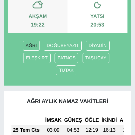
Gündem
AKŞAM
YATSI
19:22
20:53
Haber
HABERDE İNSAN
AĞRI
DOĞUBEYAZIT
DİYADİN
ELEŞKİRT
PATNOS
TAŞLIÇAY
İngilizce
TUTAK
Kadın
Kamu Alımları
AĞRI AYLIK NAMAZ VAKITLERI
Kim Kimdir?
İMSAK
GÜNEŞ
ÖĞLE
İKINDI
AKŞA
Kültür & Sanat
25 Tem Cts
03:09
04:53
12:19
16:13
19:35