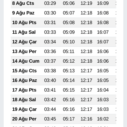
8 Ağu Cts
03:29
05:06
12:19
16:09
19:21
Sinema - TV
9 Ağu Paz
03:30
05:07
12:18
16:08
19:20
SİYASET
10 Ağu Pts
03:31
05:08
12:18
16:08
19:19
11 Ağu Sal
03:33
05:09
12:18
16:07
19:17
SPOR
12 Ağu Çar
03:34
05:10
12:18
16:07
19:16
TEBRİK
13 Ağu Per
03:36
05:11
12:18
16:06
19:15
14 Ağu Cum
03:37
05:12
12:18
16:06
19:14
TEKNOLOJİ
15 Ağu Cts
03:38
05:13
12:17
16:05
19:12
Turizm
16 Ağu Paz
03:40
05:14
12:17
16:05
19:11
17 Ağu Pts
03:41
05:15
12:17
16:04
19:10
VAN'DA SPOR
18 Ağu Sal
03:42
05:16
12:17
16:03
19:08
Vasıta
19 Ağu Çar
03:44
05:16
12:17
16:03
19:07
20 Ağu Per
03:45
05:17
12:16
16:02
19:05
YAŞAM