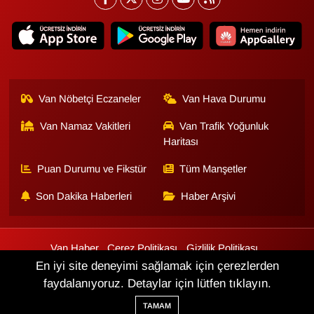
Van Nöbetçi Eczaneler
Van Hava Durumu
Van Namaz Vakitleri
Van Trafik Yoğunluk
Haritası
Puan Durumu ve Fikstür
Tüm Manşetler
Son Dakika Haberleri
Haber Arşivi
Van Haber
Çerez Politikası
Gizlilik Politikası
Üyelik Sözleşmesi
Veri Politikası
Künye
İletişim
En iyi site deneyimi sağlamak için çerezlerden
faydalanıyoruz. Detaylar için lütfen tıklayın.
Haber Yazılımı:
TE Bilişim
TAMAM