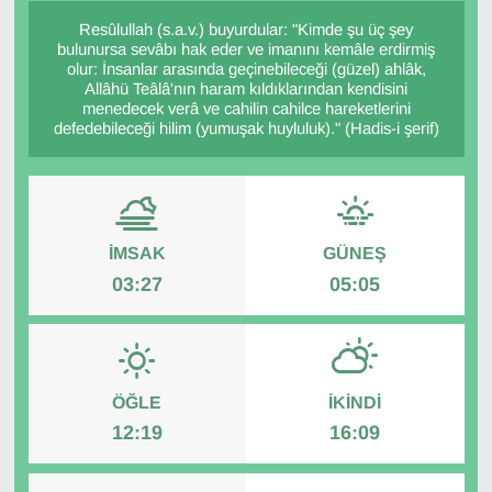
Resûlullah (s.a.v.) buyurdular: "Kimde şu üç şey
Diğer
bulunursa sevâbı hak eder ve imanını kemâle erdirmiş
olur: İnsanlar arasında geçinebileceği (güzel) ahlâk,
Allâhü Teâlâ'nın haram kıldıklarından kendisini
DÜNYA
menedecek verâ ve cahilin cahilce hareketlerini
defedebileceği hilim (yumuşak huyluluk)." (Hadis-i şerif)
EĞİTİM
EKONOMİ
İMSAK
GÜNEŞ
Eleman
03:27
05:05
Emlak
En çok konuşulanlar
ÖĞLE
İKINDI
GENEL
12:19
16:09
Güncel