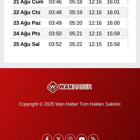
21 Ağu Cum
03:46
05:18
12:16
16:01
19:04
YEREL
22 Ağu Cts
03:48
05:19
12:16
16:01
19:03
23 Ağu Paz
03:49
05:20
12:16
16:00
19:01
24 Ağu Pts
03:50
05:21
12:15
15:59
19:00
25 Ağu Sal
03:52
05:22
12:15
15:58
18:58
Copyright © 2025 Wan Haber Tüm Hakları Saklıdır.