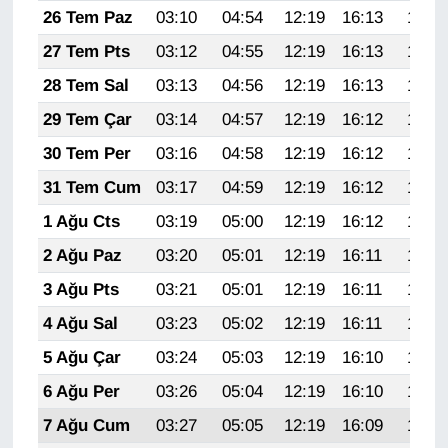
KURDÎ
26 Tem Paz
03:10
04:54
12:19
16:13
19:35
27 Tem Pts
03:12
04:55
12:19
16:13
19:34
MAGAZİN
28 Tem Sal
03:13
04:56
12:19
16:13
19:33
MEDYA
29 Tem Çar
03:14
04:57
12:19
16:12
19:32
30 Tem Per
03:16
04:58
12:19
16:12
19:31
ONE EKONOMİ
31 Tem Cum
03:17
04:59
12:19
16:12
19:30
POLİTİKA
1 Ağu Cts
03:19
05:00
12:19
16:12
19:29
2 Ağu Paz
03:20
05:01
12:19
16:11
19:28
Resmi İlanlar
3 Ağu Pts
03:21
05:01
12:19
16:11
19:27
RÖPORTAJ
4 Ağu Sal
03:23
05:02
12:19
16:11
19:26
5 Ağu Çar
03:24
05:03
12:19
16:10
19:25
SAĞLIK
6 Ağu Per
03:26
05:04
12:19
16:10
19:23
Seri İlan
7 Ağu Cum
03:27
05:05
12:19
16:09
19:22