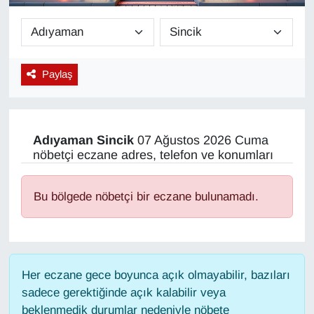
Diğer
DÜNYA
Paylaş
EĞİTİM
EKONOMİ
Adıyaman
Sincik
07 Ağustos 2026 Cuma
nöbetçi eczane adres, telefon ve konumları
Eleman
Bu bölgede nöbetçi bir eczane bulunamadı.
Emlak
En çok konuşulanlar
Her eczane gece boyunca açık olmayabilir, bazıları
GENEL
sadece gerektiğinde açık kalabilir veya
beklenmedik durumlar nedeniyle nöbete
Güncel