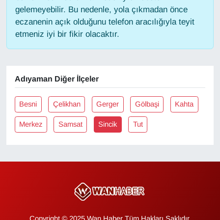
gelemeyebilir. Bu nedenle, yola çıkmadan önce
eczanenin açık olduğunu telefon aracılığıyla teyit
Gündem
etmeniz iyi bir fikir olacaktır.
Haber
HABERDE İNSAN
Adıyaman Diğer İlçeler
İngilizce
Besni
Çelikhan
Gerger
Gölbaşi
Kahta
Kadın
Merkez
Samsat
Sincik
Tut
Kamu Alımları
Kim Kimdir?
Kültür & Sanat
Copyright © 2025 Wan Haber Tüm Hakları Saklıdır.