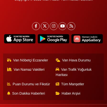
KURDÎ
MAGAZİN
MEDYA
ONE EKONOMİ
POLİTİKA
Van Nöbetçi Eczaneler
Van Hava Durumu
Resmi İlanlar
Van Namaz Vakitleri
Van Trafik Yoğunluk
RÖPORTAJ
Haritası
Puan Durumu ve Fikstür
Tüm Manşetler
SAĞLIK
Son Dakika Haberleri
Haber Arşivi
Seri İlan