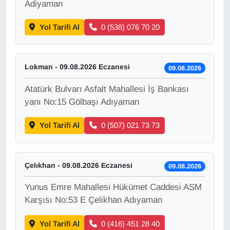
Adiyaman
Sinema - TV
Yol Tarifi Al
0 (538) 076 70 20
SİYASET
SPOR
Lokman - 09.08.2026 Eczanesi
09.08.2026
TEBRİK
Atatürk Bulvarı Asfalt Mahallesi İş Bankası
yanı No:15 Gölbaşı Adıyaman
TEKNOLOJİ
Yol Tarifi Al
0 (507) 021 73 73
Turizm
Çelıkhan - 09.08.2026 Eczanesi
VAN'DA SPOR
09.08.2026
Yunus Emre Mahallesi Hükümet Caddesi ASM
Vasıta
Karşısı No:53 E Çelikhan Adıyaman
YAŞAM
Yol Tarifi Al
0 (416) 451 28 40