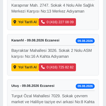
KURDÎ
Karapınar Mah. 2747. Sokak 4 Nolu Aile Sağlık
Merkezi Karşısı No:13 Merkez Adıyaman
MAGAZİN
Yol Tarifi Al
0 (416) 227 08 09
MEDYA
ONE EKONOMİ
Karanfıl - 09.08.2026 Eczanesi
09.08.2026
POLİTİKA
Bayraktar Mahallesi 3026. Sokak 2 Nolu ASM
karşısı No:16 A Kahta Adıyaman
Resmi İlanlar
Yol Tarifi Al
0 (416) 725 82 82
RÖPORTAJ
Utuş - 09.08.2026 Eczanesi
SAĞLIK
09.08.2026
Turgut Özal Mahallesi 7029. Sokak çevrem
Seri İlan
market ve Haliliye taziye evi arkasi No:8 Kahta