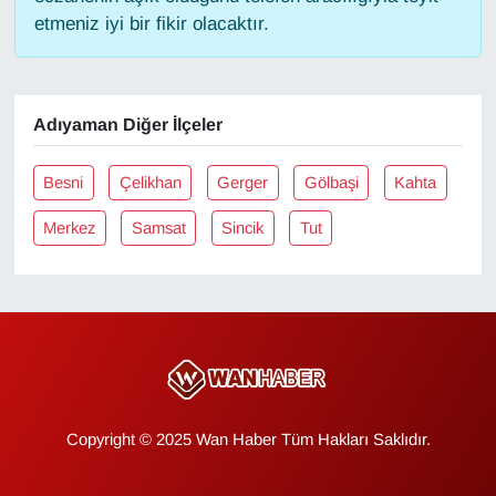
etmeniz iyi bir fikir olacaktır.
Adıyaman Diğer İlçeler
Besni
Çelikhan
Gerger
Gölbaşi
Kahta
Merkez
Samsat
Sincik
Tut
Copyright © 2025 Wan Haber Tüm Hakları Saklıdır.