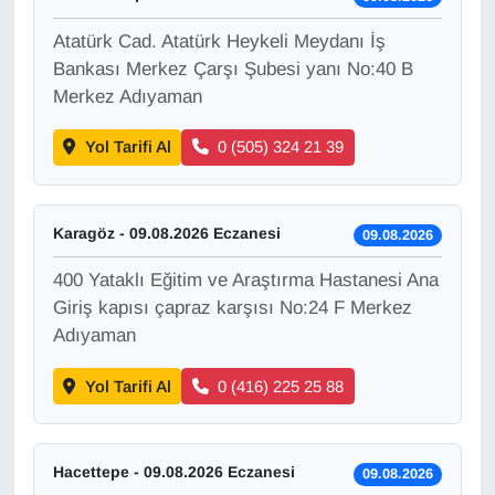
Atatürk Cad. Atatürk Heykeli Meydanı İş
Gündem
Bankası Merkez Çarşı Şubesi yanı No:40 B
Merkez Adıyaman
Haber
Yol Tarifi Al
0 (505) 324 21 39
HABERDE İNSAN
İngilizce
Karagöz - 09.08.2026 Eczanesi
09.08.2026
Kadın
400 Yataklı Eğitim ve Araştırma Hastanesi Ana
Giriş kapısı çapraz karşısı No:24 F Merkez
Kamu Alımları
Adıyaman
Yol Tarifi Al
0 (416) 225 25 88
Kim Kimdir?
Kültür & Sanat
Hacettepe - 09.08.2026 Eczanesi
09.08.2026