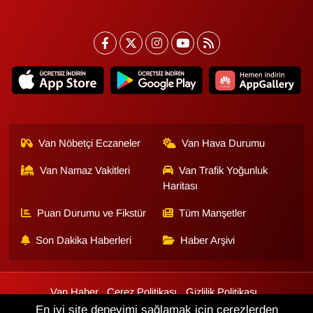
Van Nöbetçi Eczaneler
Van Hava Durumu
Van Namaz Vakitleri
Van Trafik Yoğunluk
Haritası
Puan Durumu ve Fikstür
Tüm Manşetler
Son Dakika Haberleri
Haber Arşivi
Van Haber
Çerez Politikası
Gizlilik Politikası
Üyelik Sözleşmesi
Veri Politikası
Künye
İletişim
En iyi site deneyimi sağlamak için çerezlerden