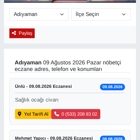
Diğer
DÜNYA
Paylaş
EĞİTİM
EKONOMİ
Adıyaman
09 Ağustos 2026 Pazar nöbetçi
eczane adres, telefon ve konumları
Eleman
Ünlü - 09.08.2026 Eczanesi
09.08.2026
Emlak
Sağlık ocağı civarı
En çok konuşulanlar
Yol Tarifi Al
0 (533) 208 83 02
GENEL
Güncel
Mehmet Yapıcı - 09.08.2026 Eczanesi
09.08.2026