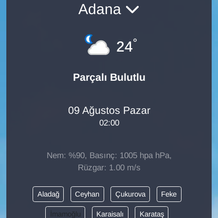
Adana
Diğer
°
DÜNYA
24
EĞİTİM
Parçalı Bulutlu
EKONOMİ
09 Ağustos Pazar
Eleman
02:00
Emlak
Nem: %90, Basınç: 1005 hpa hPa,
En çok konuşulanlar
Rüzgar: 1.00 m/s
GENEL
Aladağ
Ceyhan
Çukurova
Feke
İmamoğlu
Karaisalı
Karataş
Güncel