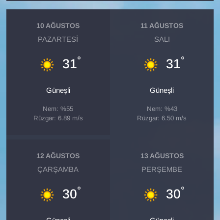
KURDÎ
10 AĞUSTOS
11 AĞUSTOS
MAGAZİN
PAZARTESI
SALI
MEDYA
°
°
31
31
ONE EKONOMİ
Güneşli
Güneşli
POLİTİKA
Nem: %55
Nem: %43
Rüzgar: 6.89 m/s
Rüzgar: 6.50 m/s
Resmi İlanlar
RÖPORTAJ
12 AĞUSTOS
13 AĞUSTOS
ÇARŞAMBA
PERŞEMBE
SAĞLIK
°
°
30
30
Seri İlan