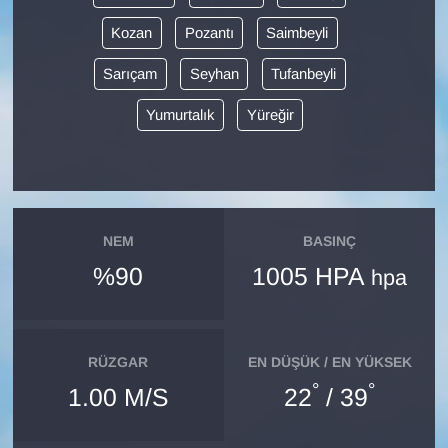
Kozan
Pozantı
Saimbeyli
Gündem
Sarıçam
Seyhan
Tufanbeyli
Haber
Yumurtalık
Yüreğir
HABERDE İNSAN
İngilizce
NEM
BASINÇ
Kadın
%90
1005 HPA
hpa
Kamu Alımları
Kim Kimdir?
RÜZGAR
EN DÜŞÜK / EN YÜKSEK
°
°
1.00 M/S
22
/ 39
Kültür & Sanat