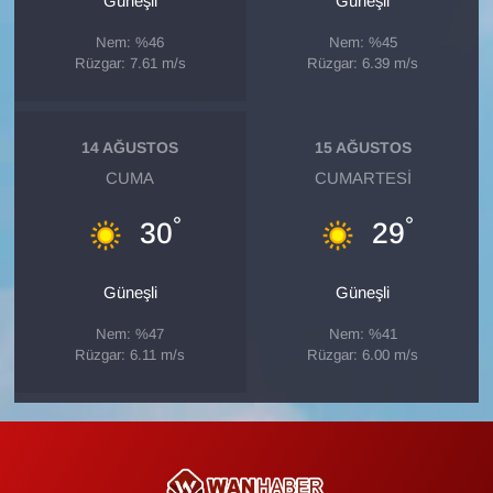
Güneşli
Güneşli
Sinema - TV
Nem: %46
Nem: %45
Rüzgar: 7.61 m/s
Rüzgar: 6.39 m/s
SİYASET
SPOR
14 AĞUSTOS
15 AĞUSTOS
CUMA
CUMARTESI
TEBRİK
°
°
30
29
TEKNOLOJİ
Güneşli
Güneşli
Turizm
Nem: %47
Nem: %41
VAN'DA SPOR
Rüzgar: 6.11 m/s
Rüzgar: 6.00 m/s
Vasıta
YAŞAM