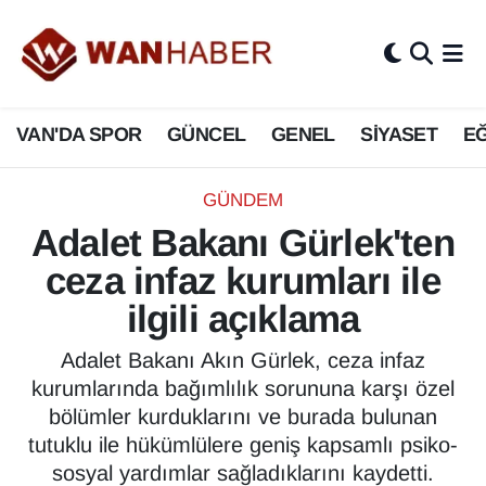
3.SAYFA
Van Nöbetçi Eczaneler
VAN'DA SPOR
GÜNCEL
GENEL
SİYASET
EĞ
ASAYİŞ
Van Hava Durumu
BİLİM VE TEKNOLOJİ
Van Namaz Vakitleri
GÜNDEM
Adalet Bakanı Gürlek'ten
Biyografi
Van Trafik Yoğunluk Haritası
ceza infaz kurumları ile
Bölge Haberleri
Süper Lig Puan Durumu ve Fikstür
ilgili açıklama
ÇEVRE
Tüm Manşetler
Adalet Bakanı Akın Gürlek, ceza infaz
kurumlarında bağımlılık sorununa karşı özel
Deprem
Son Dakika Haberleri
bölümler kurduklarını ve burada bulunan
tutuklu ile hükümlülere geniş kapsamlı psiko-
Dernekler, Odalar
Haber Arşivi
sosyal yardımlar sağladıklarını kaydetti.