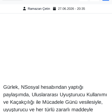
Ramazan Çetin
27.06.2026 - 20:35
Gündem
Haber
HABERDE İNSAN
İngilizce
Kadın
Kamu Alımları
Gürlek, NSosyal hesabından yaptığı
Kim Kimdir?
paylaşımda, Uluslararası Uyuşturucu Kullanımı
Kültür & Sanat
ve Kaçakçılığı ile Mücadele Günü vesilesiyle,
uyuşturucu ve her türlü zararlı maddeyle