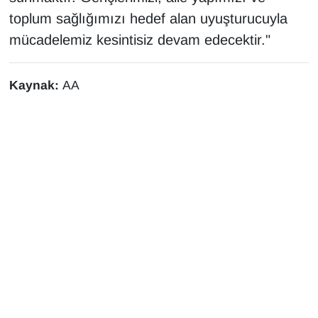
Sinema - TV
toplum sağlığımızı hedef alan uyuşturucuyla
mücadelemiz kesintisiz devam edecektir."
SİYASET
SPOR
Kaynak:
AA
TEBRİK
TEKNOLOJİ
Turizm
VAN'DA SPOR
Vasıta
YAŞAM