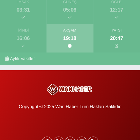
İMSAK
GÜNEŞ
ÖĞLE
03:31
05:06
12:17
İKINDI
AKŞAM
YATSI
16:06
19:18
20:47
Aylık Vakitler
Copyright © 2025 Wan Haber Tüm Hakları Saklıdır.