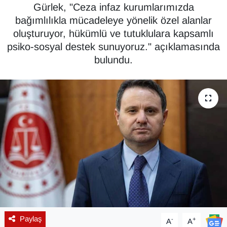
Gürlek, "Ceza infaz kurumlarımızda
Diğer
bağımlılıkla mücadeleye yönelik özel alanlar
oluşturuyor, hükümlü ve tutuklulara kapsamlı
DÜNYA
psiko-sosyal destek sunuyoruz." açıklamasında
bulundu.
EĞİTİM
EKONOMİ
Eleman
Emlak
En çok konuşulanlar
GENEL
Paylaş
-
+
A
A
Güncel