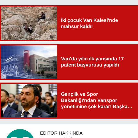
YEREL
İki çocuk Van Kalesi'nde
mahsur kaldı!
Van'da yılın ilk yarısında 17
patent başvurusu yapıldı
Gençlik ve Spor
Bakanlığı'ndan Vanspor
yönetimine şok karar! Başkan
Şahin Aslan görevden alındı!
EDITÖR HAKKINDA