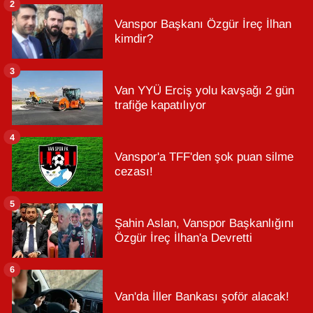
2
Vanspor Başkanı Özgür İreç İlhan
kimdir?
3
Van YYÜ Erciş yolu kavşağı 2 gün
trafiğe kapatılıyor
4
Vanspor'a TFF'den şok puan silme
cezası!
5
Şahin Aslan, Vanspor Başkanlığını
Özgür İreç İlhan'a Devretti
6
Van'da İller Bankası şoför alacak!