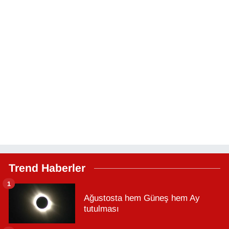
Trend Haberler
1
Ağustosta hem Güneş hem Ay
tutulması