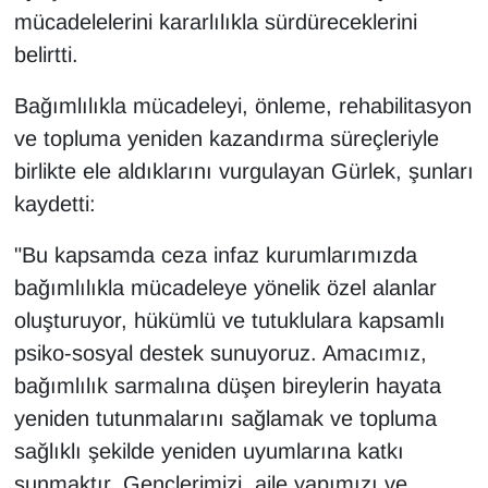
KURDÎ
mücadelelerini kararlılıkla sürdüreceklerini
belirtti.
MAGAZİN
Bağımlılıkla mücadeleyi, önleme, rehabilitasyon
MEDYA
ve topluma yeniden kazandırma süreçleriyle
birlikte ele aldıklarını vurgulayan Gürlek, şunları
ONE EKONOMİ
kaydetti:
POLİTİKA
"Bu kapsamda ceza infaz kurumlarımızda
Resmi İlanlar
bağımlılıkla mücadeleye yönelik özel alanlar
oluşturuyor, hükümlü ve tutuklulara kapsamlı
RÖPORTAJ
psiko-sosyal destek sunuyoruz. Amacımız,
bağımlılık sarmalına düşen bireylerin hayata
SAĞLIK
yeniden tutunmalarını sağlamak ve topluma
sağlıklı şekilde yeniden uyumlarına katkı
Seri İlan
sunmaktır. Gençlerimizi, aile yapımızı ve