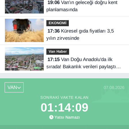
19:06
Van'ın geleceği doğru kent
planlamasında
EKONOMİ
17:36
Küresel gıda fiyatları 3,5
yılın zirvesinde
Van Haber
17:15
Van Doğu Anadolu'da ilk
sırada! Bakanlık verileri paylaştı…
VAN
07.08.2026
SONRAKI VAKTE KALAN
01:14:09
Yatsı Namazı