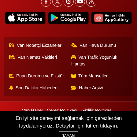
Van Nöbetçi Eczaneler
Van Hava Durumu
Van Namaz Vakitleri
Van Trafik Yoğunluk
Haritası
Puan Durumu ve Fikstür
Tüm Manşetler
Son Dakika Haberleri
Haber Arşivi
Van Haber
Çerez Politikası
Gizlilik Politikası
Üyelik Sözleşmesi
Veri Politikası
Künye
İletişim
En iyi site deneyimi sağlamak için çerezlerden
faydalanıyoruz. Detaylar için lütfen tıklayın.
Haber Yazılımı:
TE Bilişim
TAMAM