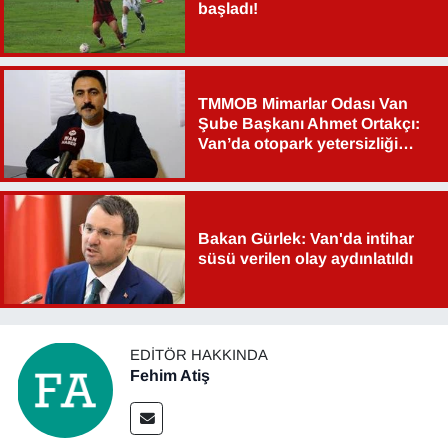
başladı!
Sinema - TV
SİYASET
TMMOB Mimarlar Odası Van
SPOR
Şube Başkanı Ahmet Ortakçı:
Van’da otopark yetersizliği
ciddi sorun!
TEBRİK
TEKNOLOJİ
Bakan Gürlek: Van'da intihar
süsü verilen olay aydınlatıldı
Turizm
VAN'DA SPOR
EDITÖR HAKKINDA
Vasıta
Fehim Atiş
YAŞAM