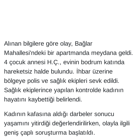
Gündem
Haber
Alınan bilgilere göre olay, Bağlar
HABERDE İNSAN
Mahallesi'ndeki bir apartmanda meydana geldi.
4 çocuk annesi H.Ç., evinin bodrum katında
İngilizce
hareketsiz halde bulundu. İhbar üzerine
Kadın
bölgeye polis ve sağlık ekipleri sevk edildi.
Sağlık ekiplerince yapılan kontrolde kadının
Kamu Alımları
hayatını kaybettiği belirlendi.
Kim Kimdir?
Kadının kafasına aldığı darbeler sonucu
yaşamını yitirdiği değerlendirilirken, olayla ilgili
Kültür & Sanat
geniş çaplı soruşturma başlatıldı.