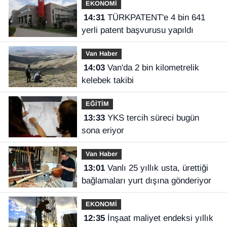
EKONOMİ
14:31
TÜRKPATENT'e 4 bin 641
yerli patent başvurusu yapıldı
Van Haber
14:03
Van'da 2 bin kilometrelik
kelebek takibi
EĞİTİM
13:33
YKS tercih süreci bugün
sona eriyor
Van Haber
13:01
Vanlı 25 yıllık usta, ürettiği
bağlamaları yurt dışına gönderiyor
EKONOMİ
12:35
İnşaat maliyet endeksi yıllık