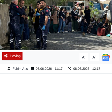
Diğer
DÜNYA
EĞİTİM
EKONOMİ
Paylaş
-
+
A
A
Eleman
Fehim Atiş
08.06.2026 - 11:17
08.06.2026 - 12:17
Emlak
En çok konuşulanlar
GENEL
Güncel