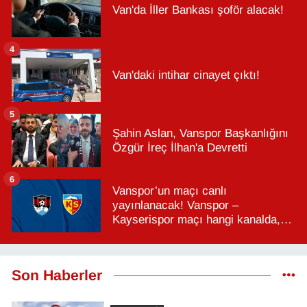
Van'da İller Bankası şoför alacak!
4
Van'daki intihar cinayet çıktı!
5
Şahin Aslan, Vanspor Başkanlığını
Özgür İreç İlhan'a Devretti
6
Vanspor’un maçı canlı
yayınlanacak! Vanspor –
Kayserispor maçı hangi kanalda,
saat kaçta?
Son Haberler