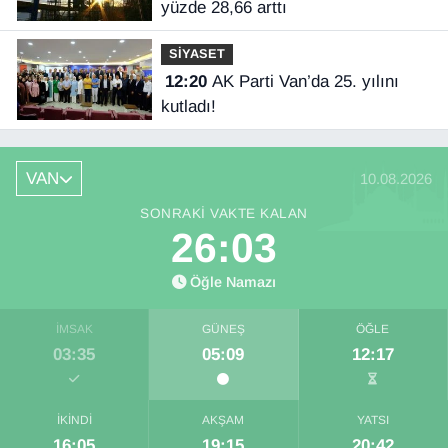
yüzde 28,66 arttı
SİYASET
12:20
AK Parti Van’da 25. yılını
kutladı!
VAN
10.08.2026
SONRAKI VAKTE KALAN
26:02
Öğle Namazı
İMSAK
GÜNEŞ
ÖĞLE
03:35
05:09
12:17
İKINDI
AKŞAM
YATSI
16:05
19:15
20:42