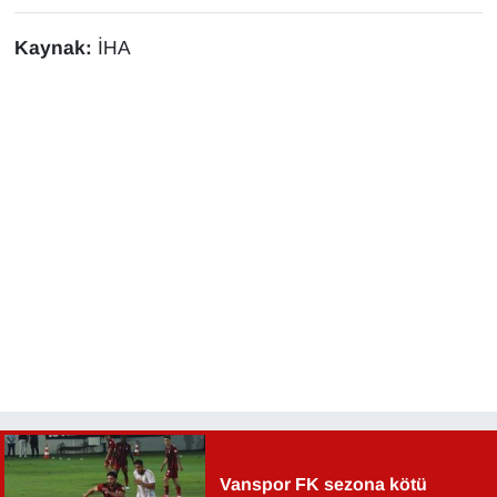
KURDÎ
Kaynak:
İHA
MAGAZİN
MEDYA
ONE EKONOMİ
POLİTİKA
Resmi İlanlar
RÖPORTAJ
SAĞLIK
Seri İlan
Vanspor FK sezona kötü