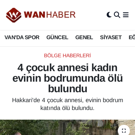
3.SAYFA
Van Nöbetçi Eczaneler
VAN'DA SPOR
GÜNCEL
GENEL
SİYASET
EĞ
ASAYİŞ
Van Hava Durumu
BİLİM VE TEKNOLOJİ
Van Namaz Vakitleri
BÖLGE HABERLERI
4 çocuk annesi kadın
Biyografi
Van Trafik Yoğunluk Haritası
evinin bodrumunda ölü
Bölge Haberleri
Süper Lig Puan Durumu ve Fikstür
bulundu
ÇEVRE
Tüm Manşetler
Hakkari'de 4 çocuk annesi, evinin bodrum
katında ölü bulundu.
Deprem
Son Dakika Haberleri
Dernekler, Odalar
Haber Arşivi