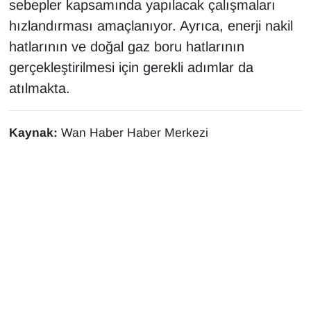
sebepler kapsamında yapılacak çalışmaları
Sinema - TV
hızlandırması amaçlanıyor. Ayrıca, enerji nakil
hatlarının ve doğal gaz boru hatlarının
SİYASET
gerçekleştirilmesi için gerekli adımlar da
SPOR
atılmakta.
TEBRİK
Kaynak:
Wan Haber Haber Merkezi
TEKNOLOJİ
Turizm
VAN'DA SPOR
Vasıta
YAŞAM