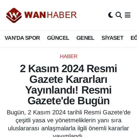
3.SAYFA
Van Nöbetçi Eczaneler
VAN'DA SPOR
GÜNCEL
GENEL
SİYASET
EĞ
ASAYİŞ
Van Hava Durumu
BİLİM VE TEKNOLOJİ
Van Namaz Vakitleri
HABER
2 Kasım 2024 Resmi
Biyografi
Van Trafik Yoğunluk Haritası
Gazete Kararları
Bölge Haberleri
Süper Lig Puan Durumu ve Fikstür
Yayınlandı! Resmi
Gazete'de Bugün
ÇEVRE
Tüm Manşetler
Bugün, 2 Kasım 2024 tarihli Resmi Gazete’de
Deprem
Son Dakika Haberleri
çeşitli yasa ve yönetmeliklerin yanı sıra
uluslararası anlaşmalarla ilgili önemli kararlar
Dernekler, Odalar
Haber Arşivi
yayımlandı.