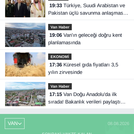
19:33
Türkiye, Suudi Arabistan ve
Pakistan üçlü savunma anlaşması
imzaladı
Van Haber
19:06
Van'ın geleceği doğru kent
planlamasında
EKONOMİ
17:36
Küresel gıda fiyatları 3,5
yılın zirvesinde
Van Haber
17:15
Van Doğu Anadolu'da ilk
sırada! Bakanlık verileri paylaştı…
VAN
08.08.2026