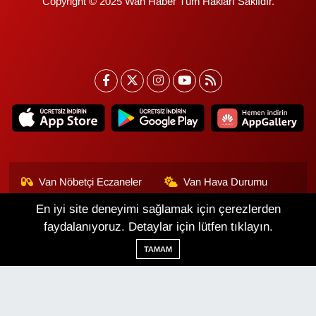
Copyright © 2025 Wan Haber Tüm Hakları Saklıdır.
Van Nöbetçi Eczaneler
Van Hava Durumu
En iyi site deneyimi sağlamak için çerezlerden
Van Namaz Vakitleri
Van Trafik Yoğunluk
Haritası
faydalanıyoruz. Detaylar için lütfen tıklayın.
TAMAM
Puan Durumu ve Fikstür
Tüm Manşetler
Son Dakika Haberleri
Haber Arşivi