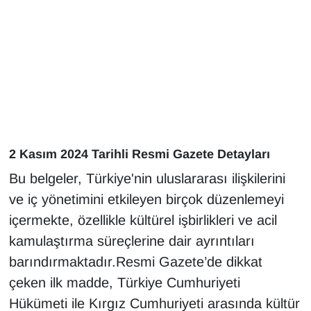
Gündem
Haber
HABERDE İNSAN
İngilizce
2 Kasım 2024 Tarihli Resmi Gazete Detayları
Kadın
Bu belgeler, Türkiye'nin uluslararası ilişkilerini
ve iç yönetimini etkileyen birçok düzenlemeyi
Kamu Alımları
içermekte, özellikle kültürel işbirlikleri ve acil
kamulaştırma süreçlerine dair ayrıntıları
Kim Kimdir?
barındırmaktadır.Resmi Gazete’de dikkat
Kültür & Sanat
çeken ilk madde, Türkiye Cumhuriyeti
Hükümeti ile Kırgız Cumhuriyeti arasında kültür