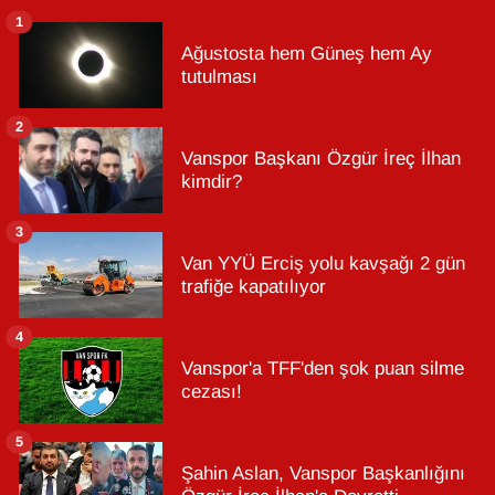
1
Ağustosta hem Güneş hem Ay
tutulması
2
Vanspor Başkanı Özgür İreç İlhan
kimdir?
3
Van YYÜ Erciş yolu kavşağı 2 gün
trafiğe kapatılıyor
4
Vanspor'a TFF'den şok puan silme
cezası!
5
Şahin Aslan, Vanspor Başkanlığını