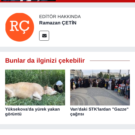
EDITÖR HAKKINDA
Ramazan ÇETİN
Bunlar da ilginizi çekebilir
Yüksekova'da yürek yakan
Van'daki STK'lardan "Gazze"
görüntü
çağrısı