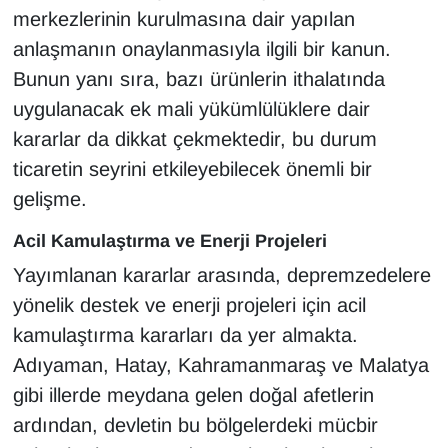
KURDÎ
merkezlerinin kurulmasına dair yapılan
anlaşmanın onaylanmasıyla ilgili bir kanun.
MAGAZİN
Bunun yanı sıra, bazı ürünlerin ithalatında
uygulanacak ek mali yükümlülüklere dair
MEDYA
kararlar da dikkat çekmektedir, bu durum
ONE EKONOMİ
ticaretin seyrini etkileyebilecek önemli bir
gelişme.
POLİTİKA
Acil Kamulaştırma ve Enerji Projeleri
Resmi İlanlar
Yayımlanan kararlar arasında, depremzedelere
yönelik destek ve enerji projeleri için acil
RÖPORTAJ
kamulaştırma kararları da yer almakta.
SAĞLIK
Adıyaman, Hatay, Kahramanmaraş ve Malatya
gibi illerde meydana gelen doğal afetlerin
Seri İlan
ardından, devletin bu bölgelerdeki mücbir