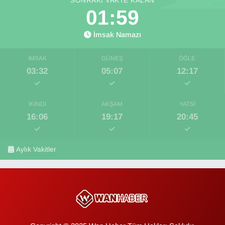
SONRAKI VAKTE KALAN
01:58
İmsak Namazı
İMSAK
GÜNEŞ
ÖĞLE
03:32
05:07
12:17
İKINDI
AKŞAM
YATSI
16:06
19:17
20:45
Aylık Vakitler