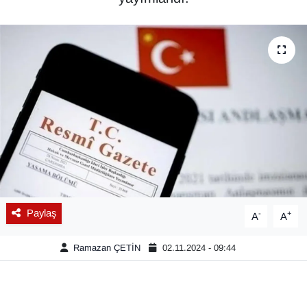
Diğer
DÜNYA
EĞİTİM
EKONOMİ
Eleman
Emlak
Paylaş
-
+
A
A
En çok konuşulanlar
Ramazan ÇETİN
02.11.2024 - 09:44
GENEL
Güncel