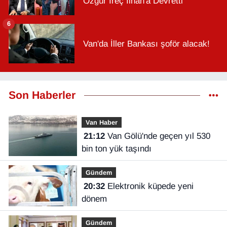
Özgür İreç İlhan'a Devretti
6
Van'da İller Bankası şoför alacak!
Son Haberler
Van Haber
21:12
Van Gölü'nde geçen yıl 530
bin ton yük taşındı
Gündem
20:32
Elektronik küpede yeni
dönem
Gündem