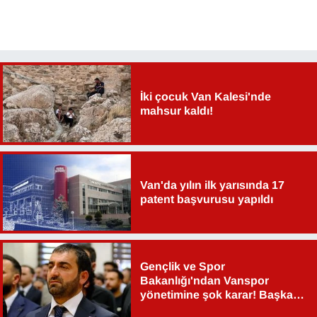
YEREL
İki çocuk Van Kalesi'nde
mahsur kaldı!
Van'da yılın ilk yarısında 17
patent başvurusu yapıldı
Gençlik ve Spor
Bakanlığı'ndan Vanspor
yönetimine şok karar! Başkan
Şahin Aslan görevden alındı!