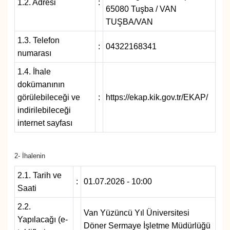
1.2. Adresi
:
65080 Tuşba / VAN
TUŞBA/VAN
Gündem
1.3. Telefon
:
04322168341
Haber
numarası
1.4. İhale
HABERDE İNSAN
dokümanının
görülebileceği ve
:
https://ekap.kik.gov.tr/EKAP/
İngilizce
indirilebileceği
internet sayfası
Kadın
Kamu Alımları
2- İhalenin
2.1. Tarih ve
:
01.07.2026 - 10:00
Kim Kimdir?
Saati
2.2.
Kültür & Sanat
Van Yüzüncü Yıl Üniversitesi
Yapılacağı (e-
Döner Sermaye İşletme Müdürlüğü