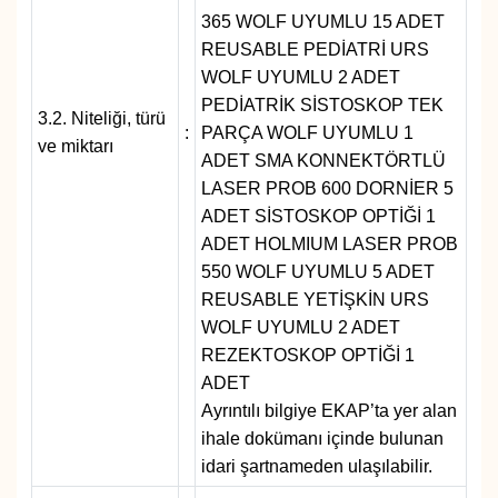
Sinema - TV
365 WOLF UYUMLU 15 ADET
REUSABLE PEDİATRİ URS
WOLF UYUMLU 2 ADET
SİYASET
PEDİATRİK SİSTOSKOP TEK
3.2. Niteliği, türü
:
PARÇA WOLF UYUMLU 1
SPOR
ve miktarı
ADET SMA KONNEKTÖRTLÜ
LASER PROB 600 DORNİER 5
TEBRİK
ADET SİSTOSKOP OPTİĞİ 1
ADET HOLMIUM LASER PROB
TEKNOLOJİ
550 WOLF UYUMLU 5 ADET
REUSABLE YETİŞKİN URS
Turizm
WOLF UYUMLU 2 ADET
REZEKTOSKOP OPTİĞİ 1
VAN'DA SPOR
ADET
Ayrıntılı bilgiye EKAP’ta yer alan
Vasıta
ihale dokümanı içinde bulunan
idari şartnameden ulaşılabilir.
YAŞAM