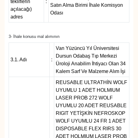
tekliflerin
:
KURDÎ
Satın Alma Birimi İhale Komisyon
açılacağı)
Odası
adres
MAGAZİN
MEDYA
3- İhale konusu mal alımının
Van Yüzüncü Yıl Üniversitesi
ONE EKONOMİ
Dursun Odabaş Tıp Merkezi
3.1. Adı
:
Üroloji Anabilim İhtiyacı Olan 34
POLİTİKA
Kalem Sarf Ve Malzeme Alım İşi
Resmi İlanlar
REUSABLE ULTRATHİN WOLF
UYUMLU 1 ADET HOLMIUM
RÖPORTAJ
LASER PROB 272 WOLF
UYUMLU 20 ADET REUSABLE
SAĞLIK
RIGIT YETİŞKİN NEFROSKOP
WOLF UYUMLU 24 FR 1 ADET
Seri İlan
DISPOSABLE FLEX RIRS 30
ADET HOLMIUM LASER PROB