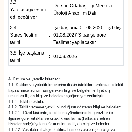
3.3.
Dursun Odabaş Tıp Merkezi
YEREL
Yapılacağı/teslim
:
Üroloji Anabilim Dalı
edileceği yer
3.4.
İşe başlama 01.08.2026 - İş bitiş
Süresi/teslim
:
01.08.2027 Siparişe göre
tarihi
Teslimat yapılacaktır.
3.5. İşe başlama
:
01.08.2026
tarihi
4- Katılım ve yeterlik kriterleri:
4.1. Katılım ve yeterlik kriterlerine ilişkin istekliler tarafından e-teklif
kapsamında sunulması gereken bilgi ve belgeler ile fiyat dışı
unsurlara ilişkin bilgi ve belgelere aşağıda yer verilmiştir:
4.1.1. Teklif mektubu.
4.1.2. Teklif vermeye yetkili olunduğunu gösteren bilgi ve belgeler:
4.1.2.1. Tüzel kişilerde; isteklilerin yönetimindeki görevliler ile
ilgisine göre, ortaklar ve ortaklık oranlarına (halka arz edilen
hisseler hariç)/üyelerine/kurucularına ilişkin bilgi ve belgeler.
4.1.2.2. Vekâleten ihaleye katılma halinde vekile ilişkin bilgi ve