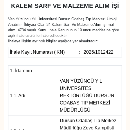
KALEM SARF VE MALZEME ALIM İŞİ
Diğer
Van Yüzüncü Yıl Üniversitesi Dursun Odabaş Tıp Merkezi Üroloji
Anabilim İhtiyacı Olan 34 Kalem Sarf Ve Malzeme Alım İşi mal
DÜNYA
alımı 4734 sayılı Kamu İhale Kanununun 19 uncu maddesine göre
açık ihale usulü ile ihale edilecektir.
EĞİTİM
İhaleye ilişkin ayrıntılı bilgiler aşağıda yer almaktadır:
İhale Kayıt Numarası (İKN)
:
2026/1012422
EKONOMİ
Eleman
1- İdarenin
VAN YÜZÜNCÜ YIL
Emlak
ÜNİVERSİTESİ
1.1. Adı
:
REKTÖRLÜĞÜ DURSUN
En çok konuşulanlar
ODABAS TIP MERKEZİ
MÜDÜRLÜĞÜ
GENEL
Dursun Odabaş Tıp Merkezi
Müdürlüğü Zeve Kampüsü
Güncel