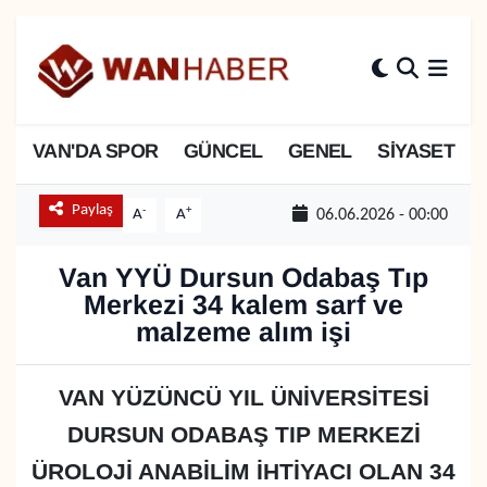
3.SAYFA
Van Nöbetçi Eczaneler
ASAYİŞ
Van Hava Durumu
VAN'DA SPOR
GÜNCEL
GENEL
SİYASET
BİLİM VE TEKNOLOJİ
Van Namaz Vakitleri
Paylaş
-
+
A
A
06.06.2026 - 00:00
Biyografi
Van Trafik Yoğunluk Haritası
Van YYÜ Dursun Odabaş Tıp
Merkezi 34 kalem sarf ve
Bölge Haberleri
Süper Lig Puan Durumu ve Fikstür
malzeme alım işi
ÇEVRE
Tüm Manşetler
VAN YÜZÜNCÜ YIL ÜNİVERSİTESİ
Deprem
Son Dakika Haberleri
DURSUN ODABAŞ TIP MERKEZİ
ÜROLOJİ ANABİLİM İHTİYACI OLAN 34
Dernekler, Odalar
Haber Arşivi