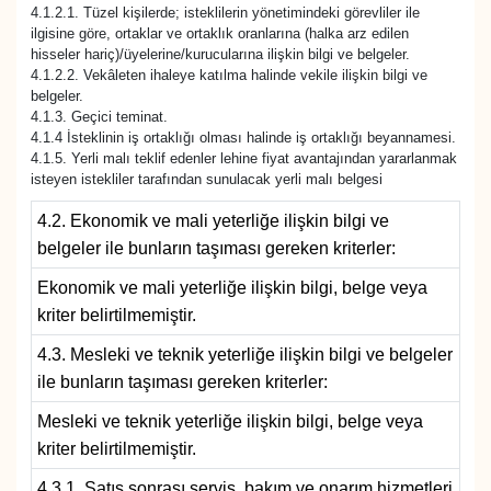
4.1.2.1. Tüzel kişilerde; isteklilerin yönetimindeki görevliler ile
Sinema - TV
ilgisine göre, ortaklar ve ortaklık oranlarına (halka arz edilen
hisseler hariç)/üyelerine/kurucularına ilişkin bilgi ve belgeler.
4.1.2.2. Vekâleten ihaleye katılma halinde vekile ilişkin bilgi ve
SİYASET
belgeler.
4.1.3. Geçici teminat.
SPOR
4.1.4 İsteklinin iş ortaklığı olması halinde iş ortaklığı beyannamesi.
4.1.5. Yerli malı teklif edenler lehine fiyat avantajından yararlanmak
isteyen istekliler tarafından sunulacak yerli malı belgesi
TEBRİK
4.2. Ekonomik ve mali yeterliğe ilişkin bilgi ve
TEKNOLOJİ
belgeler ile bunların taşıması gereken kriterler:
Ekonomik ve mali yeterliğe ilişkin bilgi, belge veya
Turizm
kriter belirtilmemiştir.
4.3. Mesleki ve teknik yeterliğe ilişkin bilgi ve belgeler
VAN'DA SPOR
ile bunların taşıması gereken kriterler:
Vasıta
Mesleki ve teknik yeterliğe ilişkin bilgi, belge veya
kriter belirtilmemiştir.
YAŞAM
4.3.1. Satış sonrası servis, bakım ve onarım hizmetleri