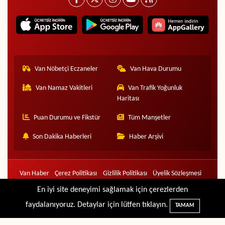
Van Nöbetçi Eczaneler
Van Hava Durumu
Van Namaz Vakitleri
Van Trafik Yoğunluk
Haritası
Puan Durumu ve Fikstür
Tüm Manşetler
Son Dakika Haberleri
Haber Arşivi
Van Haber
Çerez Politikası
Gizlilik Politikası
Üyelik Sözleşmesi
Veri Politikası
Künye
İletişim
En iyi site deneyimi sağlamak için çerezlerden
faydalanıyoruz. Detaylar için lütfen tıklayın.
TAMAM
Haber Yazılımı:
TE Bilişim