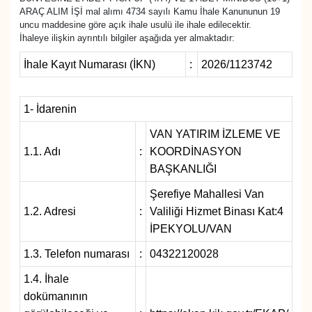
ARAÇ ALIM İŞİ mal alımı 4734 sayılı Kamu İhale Kanununun 19
uncu maddesine göre açık ihale usulü ile ihale edilecektir.
Diğer
İhaleye ilişkin ayrıntılı bilgiler aşağıda yer almaktadır:
DÜNYA
İhale Kayıt Numarası (İKN)
:
2026/1123742
EĞİTİM
1- İdarenin
EKONOMİ
VAN YATIRIM İZLEME VE
1.1. Adı
:
KOORDİNASYON
Eleman
BAŞKANLIĞI
Şerefiye Mahallesi Van
Emlak
1.2. Adresi
:
Valiliği Hizmet Binası Kat:4
İPEKYOLU/VAN
En çok konuşulanlar
1.3. Telefon numarası
:
04322120028
GENEL
1.4. İhale
dokümanının
Güncel