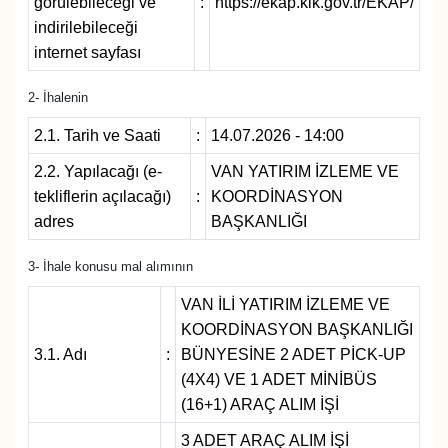
görülebileceği ve
:
https://ekap.kik.gov.tr/EKAP/
indirilebileceği
Gündem
internet sayfası
2- İhalenin
Haber
2.1. Tarih ve Saati
:
14.07.2026 - 14:00
HABERDE İNSAN
2.2. Yapılacağı (e-
VAN YATIRIM İZLEME VE
tekliflerin açılacağı)
:
KOORDİNASYON
İngilizce
adres
BAŞKANLIĞI
Kadın
3- İhale konusu mal alımının
Kamu Alımları
VAN İLİ YATIRIM İZLEME VE
KOORDİNASYON BAŞKANLIĞI
Kim Kimdir?
3.1. Adı
:
BÜNYESİNE 2 ADET PİCK-UP
(4X4) VE 1 ADET MİNİBÜS
(16+1) ARAÇ ALIM İŞİ
Kültür & Sanat
3 ADET ARAÇ ALIM İŞİ