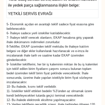
ile yedek parça sağlanmasına ilişkin belge:
YEREL
YETKİLİ SERVİS EVRAĞI
5- Ekonomik açıdan en avantajlı teklif sadece fiyat esasına göre
belirlenecektir.
6- İhaleye sadece yerli istekliler katılabilecektir.
7- İhaleye teklif verecek olanların, EKAP hesabına giriş yaparak
ihale dokümanını indirmeleri zorunludur.
8-Teklifler, EKAP üzerinden teklif mektubu ile ihaleye katılım
belgesi ve diğer ekler kullanılarak hazırlanacak ve e-imza ile
imzalanarak ihale tarih ve saatine kadar EKAP üzerinden
gönderilecektir.
9- İstekliler tekliflerini, her bir iş kaleminin miktarı ile bu iş kalemleri
için teklif edilen birim fiyatların çarpımı sonucu bulunan toplam
bedel üzerinden teklif birim fiyat şeklinde vereceklerdir. İhale
sonucunda, üzerine ihale yapılan istekliyle birim fiyat sözleşme
imzalanacaktır.
10- Bu ihalede, kısmı teklif verilebilir.
11- İstekliler teklif ettikleri bedelin %3’ünden az olmamak üzere
kendi belirleyecekleri tutarda geçici teminat vereceklerdir.
12- Bu ihalede elektronik eksiltme yapılmayacaktır.
13- Verilen tekliflerin geçerlilik süresi, ihale tarihinden itibaren 120