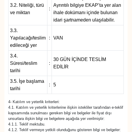
KURDÎ
3.2. Niteliği, türü
Ayrıntılı bilgiye EKAP’ta yer alan
:
ve miktarı
ihale dokümanı içinde bulunan
MAGAZİN
idari şartnameden ulaşılabilir.
3.3.
MEDYA
Yapılacağı/teslim
:
VAN
edileceği yer
ONE EKONOMİ
3.4.
30 GÜN İÇİNDE TESLİM
POLİTİKA
Süresi/teslim
:
EDİLİR
tarihi
Resmi İlanlar
3.5. İşe başlama
:
5
tarihi
RÖPORTAJ
4- Katılım ve yeterlik kriterleri:
SAĞLIK
4.1. Katılım ve yeterlik kriterlerine ilişkin istekliler tarafından e-teklif
kapsamında sunulması gereken bilgi ve belgeler ile fiyat dışı
unsurlara ilişkin bilgi ve belgelere aşağıda yer verilmiştir:
Seri İlan
4.1.1. Teklif mektubu.
4.1.2. Teklif vermeye yetkili olunduğunu gösteren bilgi ve belgeler: