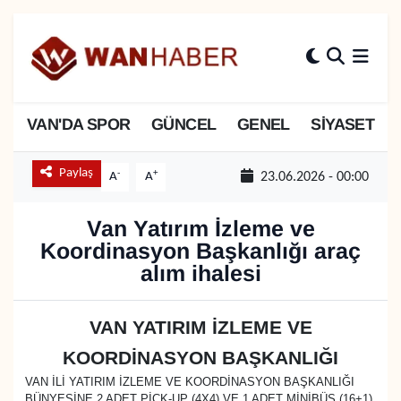
3.SAYFA
Van Nöbetçi Eczaneler
ASAYİŞ
Van Hava Durumu
VAN'DA SPOR
GÜNCEL
GENEL
SİYASET
BİLİM VE TEKNOLOJİ
Van Namaz Vakitleri
Paylaş
-
+
A
A
23.06.2026 - 00:00
Biyografi
Van Trafik Yoğunluk Haritası
Van Yatırım İzleme ve
Koordinasyon Başkanlığı araç
Bölge Haberleri
Süper Lig Puan Durumu ve Fikstür
alım ihalesi
ÇEVRE
Tüm Manşetler
VAN YATIRIM İZLEME VE
Deprem
Son Dakika Haberleri
KOORDİNASYON BAŞKANLIĞI
VAN İLİ YATIRIM İZLEME VE KOORDİNASYON BAŞKANLIĞI
Dernekler, Odalar
Haber Arşivi
BÜNYESİNE 2 ADET PİCK-UP (4X4) VE 1 ADET MİNİBÜS (16+1)