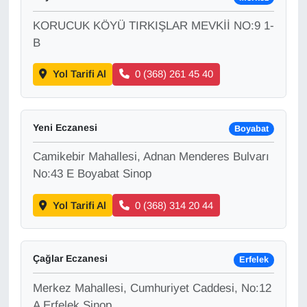
KORUCUK KÖYÜ TIRKIŞLAR MEVKİİ NO:9 1-
Gündem
B
Haber
Yol Tarifi Al
0 (368) 261 45 40
HABERDE İNSAN
Yeni Eczanesi
Boyabat
İngilizce
Camikebir Mahallesi, Adnan Menderes Bulvarı
Kadın
No:43 E Boyabat Sinop
Yol Tarifi Al
0 (368) 314 20 44
Kamu Alımları
Kim Kimdir?
Çağlar Eczanesi
Erfelek
Kültür & Sanat
Merkez Mahallesi, Cumhuriyet Caddesi, No:12
A Erfelek Sinop