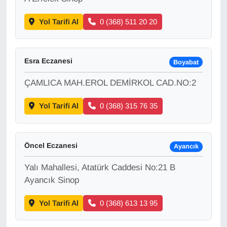
KURDÎ
Yol Tarifi Al
0 (368) 511 20 20
MAGAZİN
MEDYA
Esra Eczanesi
Boyabat
ONE EKONOMİ
ÇAMLICA MAH.EROL DEMİRKOL CAD.NO:2
POLİTİKA
Yol Tarifi Al
0 (368) 315 76 35
Resmi İlanlar
Öncel Eczanesi
Ayancık
RÖPORTAJ
Yalı Mahallesi, Atatürk Caddesi No:21 B
Ayancık Sinop
SAĞLIK
Yol Tarifi Al
0 (368) 613 13 95
Seri İlan