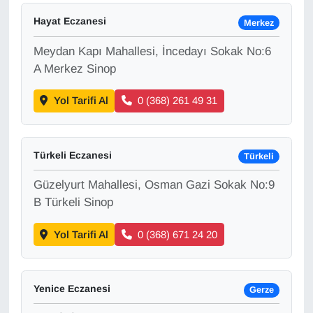
Sinema - TV
Hayat Eczanesi
Merkez
SİYASET
Meydan Kapı Mahallesi, İncedayı Sokak No:6
A Merkez Sinop
SPOR
Yol Tarifi Al
0 (368) 261 49 31
TEBRİK
TEKNOLOJİ
Türkeli Eczanesi
Türkeli
Güzelyurt Mahallesi, Osman Gazi Sokak No:9
Turizm
B Türkeli Sinop
VAN'DA SPOR
Yol Tarifi Al
0 (368) 671 24 20
Vasıta
Yenice Eczanesi
Gerze
YAŞAM