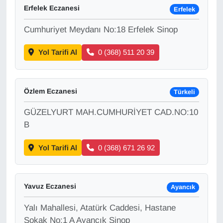
Erfelek Eczanesi
Erfelek
Cumhuriyet Meydanı No:18 Erfelek Sinop
Yol Tarifi Al
0 (368) 511 20 39
Özlem Eczanesi
Türkeli
GÜZELYURT MAH.CUMHURİYET CAD.NO:10
B
Yol Tarifi Al
0 (368) 671 26 92
Yavuz Eczanesi
Ayancık
Yalı Mahallesi, Atatürk Caddesi, Hastane
Sokak No:1 A Ayancık Sinop