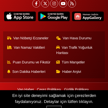
Van Nöbetçi Eczaneler
Van Hava Durumu
Van Namaz Vakitleri
Van Trafik Yoğunluk
Haritası
Puan Durumu ve Fikstür
Tüm Manşetler
Son Dakika Haberleri
Haber Arşivi
Van Haber
Çerez Politikası
Gizlilik Politikası
Üyelik Sözleşmesi
Veri Politikası
Künye
İletişim
En iyi site deneyimi sağlamak için çerezlerden
faydalanıyoruz. Detaylar için lütfen tıklayın.