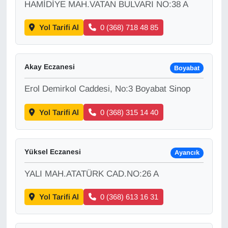
HAMİDİYE MAH.VATAN BULVARI NO:38 A
YEREL
Yol Tarifi Al
0 (368) 718 48 85
Akay Eczanesi
Boyabat
Erol Demirkol Caddesi, No:3 Boyabat Sinop
Yol Tarifi Al
0 (368) 315 14 40
Yüksel Eczanesi
Ayancık
YALI MAH.ATATÜRK CAD.NO:26 A
Yol Tarifi Al
0 (368) 613 16 31