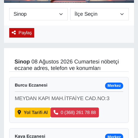
Diğer
DÜNYA
Paylaş
EĞİTİM
EKONOMİ
Sinop
08 Ağustos 2026 Cumartesi nöbetçi
eczane adres, telefon ve konumları
Eleman
Burcu Eczanesi
Merkez
Emlak
MEYDAN KAPI MAH.İTFAİYE CAD.NO:3
En çok konuşulanlar
Yol Tarifi Al
0 (368) 261 78 88
GENEL
Güncel
Kaya Eczanesi
Merkez