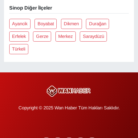
Sinop Diğer İlçeler
Ayancik
Boyabat
Dikmen
Durağan
Erfelek
Gerze
Merkez
Saraydüzü
Türkeli
Copyright © 2025 Wan Haber Tüm Hakları Saklıdır.