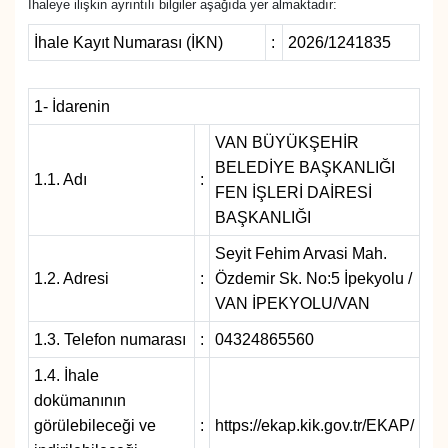
İhaleye ilişkin ayrıntılı bilgiler aşağıda yer almaktadır:
Diğer
İhale Kayıt Numarası (İKN)
:
2026/1241835
DÜNYA
1- İdarenin
EĞİTİM
VAN BÜYÜKŞEHİR
BELEDİYE BAŞKANLIĞI
1.1. Adı
:
EKONOMİ
FEN İŞLERİ DAİRESİ
BAŞKANLIĞI
Eleman
Seyit Fehim Arvasi Mah.
1.2. Adresi
:
Özdemir Sk. No:5 İpekyolu /
Emlak
VAN İPEKYOLU/VAN
1.3. Telefon numarası
:
04324865560
En çok konuşulanlar
1.4. İhale
GENEL
dokümanının
görülebileceği ve
:
https://ekap.kik.gov.tr/EKAP/
Güncel