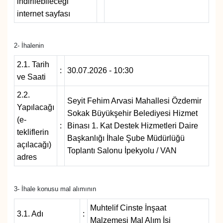
indirilebileceği
internet sayfası
Gündem
2- İhalenin
Haber
2.1. Tarih
:
30.07.2026 - 10:30
HABERDE İNSAN
ve Saati
2.2.
İngilizce
Seyit Fehim Arvasi Mahallesi Özdemir
Yapılacağı
Sokak Büyükşehir Belediyesi Hizmet
(e-
Kadın
:
Binası 1. Kat Destek Hizmetleri Daire
tekliflerin
Başkanlığı İhale Şube Müdürlüğü
açılacağı)
Toplantı Salonu İpekyolu / VAN
Kamu Alımları
adres
Kim Kimdir?
3- İhale konusu mal alımının
Kültür & Sanat
Muhtelif Cinste İnşaat
3.1. Adı
:
Malzemesi Mal Alım İşi