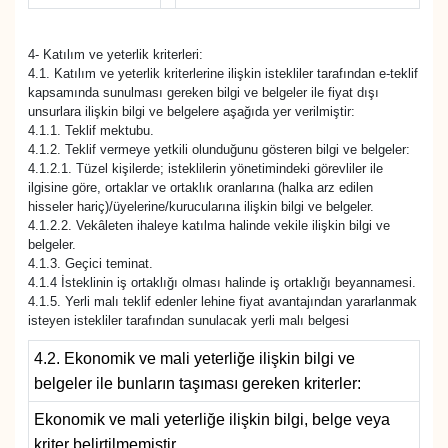
Sinema - TV
4- Katılım ve yeterlik kriterleri:
SİYASET
4.1. Katılım ve yeterlik kriterlerine ilişkin istekliler tarafından e-teklif
kapsamında sunulması gereken bilgi ve belgeler ile fiyat dışı
unsurlara ilişkin bilgi ve belgelere aşağıda yer verilmiştir:
SPOR
4.1.1. Teklif mektubu.
4.1.2. Teklif vermeye yetkili olunduğunu gösteren bilgi ve belgeler:
4.1.2.1. Tüzel kişilerde; isteklilerin yönetimindeki görevliler ile
TEBRİK
ilgisine göre, ortaklar ve ortaklık oranlarına (halka arz edilen
hisseler hariç)/üyelerine/kurucularına ilişkin bilgi ve belgeler.
TEKNOLOJİ
4.1.2.2. Vekâleten ihaleye katılma halinde vekile ilişkin bilgi ve
belgeler.
4.1.3. Geçici teminat.
Turizm
4.1.4 İsteklinin iş ortaklığı olması halinde iş ortaklığı beyannamesi.
4.1.5. Yerli malı teklif edenler lehine fiyat avantajından yararlanmak
isteyen istekliler tarafından sunulacak yerli malı belgesi
VAN'DA SPOR
4.2. Ekonomik ve mali yeterliğe ilişkin bilgi ve
Vasıta
belgeler ile bunların taşıması gereken kriterler:
Ekonomik ve mali yeterliğe ilişkin bilgi, belge veya
YAŞAM
kriter belirtilmemiştir.