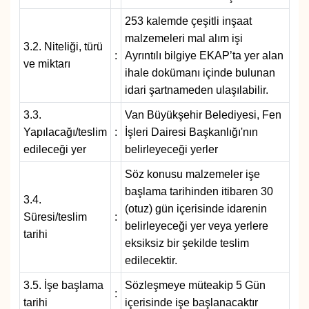
KURDÎ
253 kalemde çeşitli inşaat
malzemeleri mal alım işi
MAGAZİN
3.2. Niteliği, türü
:
Ayrıntılı bilgiye EKAP’ta yer alan
ve miktarı
ihale dokümanı içinde bulunan
MEDYA
idari şartnameden ulaşılabilir.
ONE EKONOMİ
3.3.
Van Büyükşehir Belediyesi, Fen
Yapılacağı/teslim
:
İşleri Dairesi Başkanlığı'nın
POLİTİKA
edileceği yer
belirleyeceği yerler
Söz konusu malzemeler işe
Resmi İlanlar
başlama tarihinden itibaren 30
3.4.
(otuz) gün içerisinde idarenin
RÖPORTAJ
Süresi/teslim
:
belirleyeceği yer veya yerlere
tarihi
eksiksiz bir şekilde teslim
SAĞLIK
edilecektir.
3.5. İşe başlama
Sözleşmeye müteakip 5 Gün
Seri İlan
:
tarihi
içerisinde işe başlanacaktır