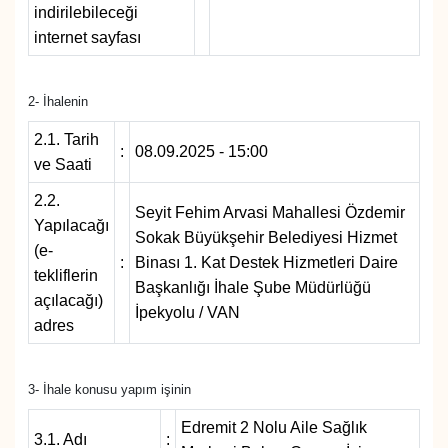
indirilebileceği
internet sayfası
Gündem
Haber
2- İhalenin
2.1. Tarih
HABERDE İNSAN
:
08.09.2025 - 15:00
ve Saati
2.2.
İngilizce
Seyit Fehim Arvasi Mahallesi Özdemir
Yapılacağı
Sokak Büyükşehir Belediyesi Hizmet
(e-
Kadın
:
Binası 1. Kat Destek Hizmetleri Daire
tekliflerin
Başkanlığı İhale Şube Müdürlüğü
açılacağı)
Kamu Alımları
İpekyolu / VAN
adres
Kim Kimdir?
3- İhale konusu yapım işinin
Kültür & Sanat
Edremit 2 Nolu Aile Sağlık
3.1. Adı
: