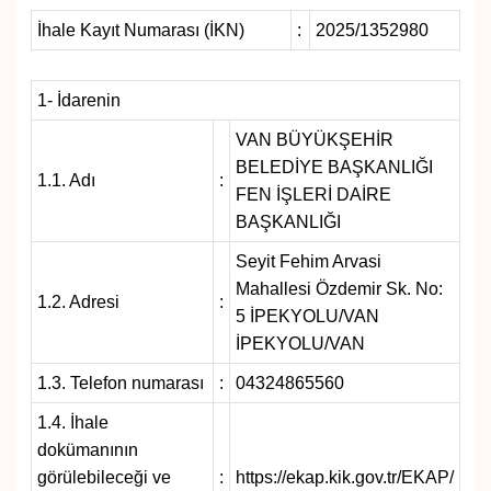
İhale Kayıt Numarası (İKN)
:
2025/1352980
Diğer
DÜNYA
1- İdarenin
VAN BÜYÜKŞEHİR
EĞİTİM
BELEDİYE BAŞKANLIĞI
1.1. Adı
:
FEN İŞLERİ DAİRE
EKONOMİ
BAŞKANLIĞI
Seyit Fehim Arvasi
Eleman
Mahallesi Özdemir Sk. No:
1.2. Adresi
:
5 İPEKYOLU/VAN
Emlak
İPEKYOLU/VAN
En çok konuşulanlar
1.3. Telefon numarası
:
04324865560
1.4. İhale
GENEL
dokümanının
görülebileceği ve
:
https://ekap.kik.gov.tr/EKAP/
Güncel