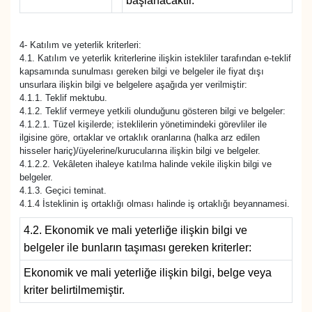
başlanacaktır.
Sinema - TV
4- Katılım ve yeterlik kriterleri:
SİYASET
4.1. Katılım ve yeterlik kriterlerine ilişkin istekliler tarafından e-teklif
kapsamında sunulması gereken bilgi ve belgeler ile fiyat dışı
SPOR
unsurlara ilişkin bilgi ve belgelere aşağıda yer verilmiştir:
4.1.1. Teklif mektubu.
4.1.2. Teklif vermeye yetkili olunduğunu gösteren bilgi ve belgeler:
TEBRİK
4.1.2.1. Tüzel kişilerde; isteklilerin yönetimindeki görevliler ile
ilgisine göre, ortaklar ve ortaklık oranlarına (halka arz edilen
hisseler hariç)/üyelerine/kurucularına ilişkin bilgi ve belgeler.
TEKNOLOJİ
4.1.2.2. Vekâleten ihaleye katılma halinde vekile ilişkin bilgi ve
belgeler.
Turizm
4.1.3. Geçici teminat.
4.1.4 İsteklinin iş ortaklığı olması halinde iş ortaklığı beyannamesi.
VAN'DA SPOR
4.2. Ekonomik ve mali yeterliğe ilişkin bilgi ve
belgeler ile bunların taşıması gereken kriterler:
Vasıta
Ekonomik ve mali yeterliğe ilişkin bilgi, belge veya
kriter belirtilmemiştir.
YAŞAM