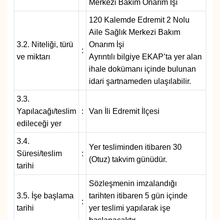
Merkezi Bakım Onarım İşi
KURDÎ
120 Kalemde Edremit 2 Nolu
MAGAZİN
Aile Sağlık Merkezi Bakım
3.2. Niteliği, türü
Onarım İşi
:
MEDYA
ve miktarı
Ayrıntılı bilgiye EKAP’ta yer alan
ihale dokümanı içinde bulunan
ONE EKONOMİ
idari şartnameden ulaşılabilir.
3.3.
POLİTİKA
Yapılacağı/teslim
:
Van İli Edremit İlçesi
edileceği yer
Resmi İlanlar
3.4.
Yer tesliminden itibaren 30
Süresi/teslim
:
RÖPORTAJ
(Otuz) takvim günüdür.
tarihi
SAĞLIK
Sözleşmenin imzalandığı
3.5. İşe başlama
tarihten itibaren 5 gün içinde
:
Seri İlan
tarihi
yer teslimi yapılarak işe