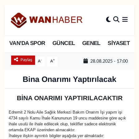
3.SAYFA
Van Nöbetçi Eczaneler
ASAYİŞ
Van Hava Durumu
VAN'DA SPOR
GÜNCEL
GENEL
SİYASET
BİLİM VE TEKNOLOJİ
Van Namaz Vakitleri
Paylaş
-
+
A
A
28.08.2025 - 17:00
Biyografi
Van Trafik Yoğunluk Haritası
Bina Onarımı Yaptırılacak
Bölge Haberleri
Süper Lig Puan Durumu ve Fikstür
BİNA ONARIMI YAPTIRILACAKTIR
ÇEVRE
Tüm Manşetler
Edremit 2 Nolu Aile Sağlık Merkezi Bakım Onarım İşi yapım işi
4734 sayılı Kamu İhale Kanununun 19 uncu maddesine göre açık
Deprem
Son Dakika Haberleri
ihale usulü ile ihale edilecek olup, teklifler sadece elektronik
ortamda EKAP üzerinden alınacaktır.
Dernekler, Odalar
Haber Arşivi
İhaleye ilişkin ayrıntılı bilgiler aşağıda yer almaktadır: