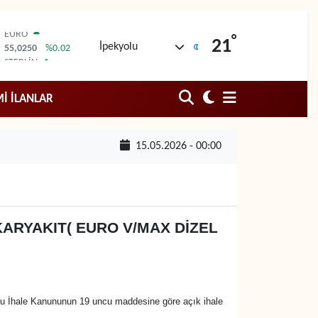
EURO
55,0250
%0.02
°
STERLİN
21
İpekyolu
64,2398
%0.2
GRAM ALTIN
6500.87
%0.12
BİST100
İ İLANLAR
13.799
%70
BITCOIN
64.643,95
%0.16
15.05.2026 - 00:00
DOLAR
47,6006
%0.06
ARYAKIT( EURO V/MAX DİZEL
amu İhale Kanununun 19 uncu maddesine göre açık ihale