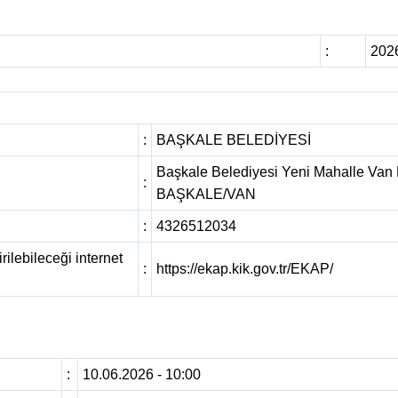
:
202
:
BAŞKALE BELEDİYESİ
Başkale Belediyesi Yeni Mahalle Van
:
BAŞKALE/VAN
:
4326512034
rilebileceği internet
:
https://ekap.kik.gov.tr/EKAP/
:
10.06.2026 - 10:00