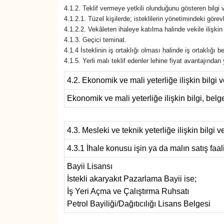
KURDÎ
4.1.2. Teklif vermeye yetkili olunduğunu gösteren bilgi v
4.1.2.1. Tüzel kişilerde; isteklilerin yönetimindeki görevli
MAGAZİN
4.1.2.2. Vekâleten ihaleye katılma halinde vekile ilişkin 
4.1.3. Geçici teminat.
4.1.4 İsteklinin iş ortaklığı olması halinde iş ortaklığı
MEDYA
4.1.5. Yerli malı teklif edenler lehine fiyat avantajında
4.2. Ekonomik ve mali yeterliğe ilişkin bilgi v
ONE EKONOMİ
Ekonomik ve mali yeterliğe ilişkin bilgi, belge
POLİTİKA
4.3. Mesleki ve teknik yeterliğe ilişkin bilgi v
Resmi İlanlar
4.3.1 İhale konusu işin ya da malın satış faaliy
RÖPORTAJ
Bayii Lisansı
İstekli akaryakıt Pazarlama Bayii ise;
SAĞLIK
İş Yeri Açma ve Çalıştırma Ruhsatı
Petrol Bayiliği/Dağıtıcılığı Lisans Belgesi
Seri İlan