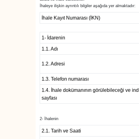
İhaleye ilişkin ayrıntılı bilgiler aşağıda yer almaktadır:
Diğer
İhale Kayıt Numarası (İKN)
DÜNYA
1- İdarenin
EĞİTİM
1.1. Adı
EKONOMİ
1.2. Adresi
Eleman
1.3. Telefon numarası
1.4. İhale dokümanının görülebileceği ve indi
Emlak
sayfası
En çok konuşulanlar
2- İhalenin
GENEL
2.1. Tarih ve Saati
Güncel