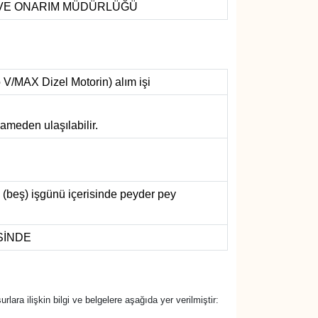
M VE ONARIM MÜDÜRLÜĞÜ
 V/MAX Dizel Motorin) alım işi
ameden ulaşılabilir.
 (beş) işgünü içerisinde peyder pey
SİNDE
urlara ilişkin bilgi ve belgelere aşağıda yer verilmiştir: