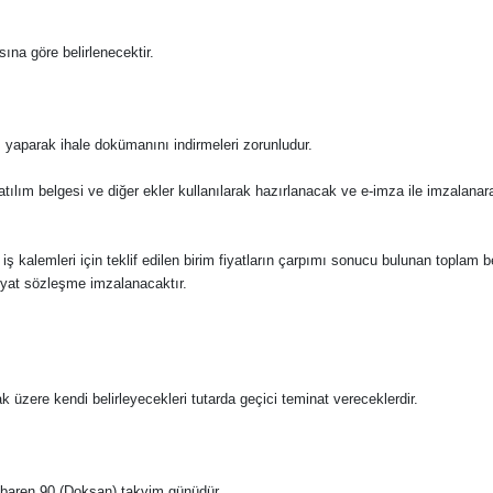
ına göre belirlenecektir.
ş yaparak ihale dokümanını indirmeleri zorunludur.
katılım belgesi ve diğer ekler kullanılarak hazırlanacak ve e-imza ile imzalana
e bu iş kalemleri için teklif edilen birim fiyatların çarpımı sonucu bulunan toplam 
fiyat sözleşme imzalanacaktır.
ak üzere kendi belirleyecekleri tutarda geçici teminat vereceklerdir.
n itibaren 90 (Doksan) takvim günüdür.