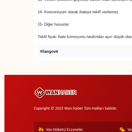
YEREL
14- Konsorsiyum olarak ihaleye teklif verilemez.
15- Diğer hususlar:
Teklif fiyatı ihale komisyonu tarafından aşırı düşük ola
#ilangovtr
Copyright © 2025 Wan Haber Tüm Hakları Saklıdır.
Van Nöbetçi Eczaneler
Va