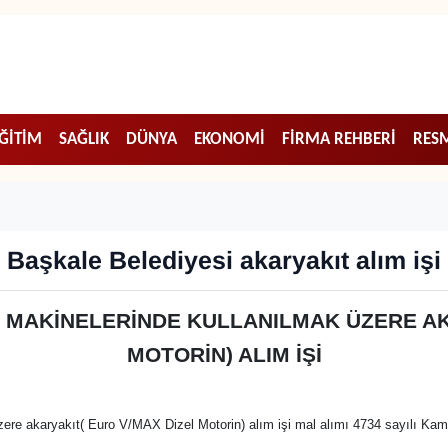
ĞİTİM
SAĞLIK
DÜNYA
EKONOMİ
FİRMA REHBERİ
RESM
Başkale Belediyesi akaryakıt alım işi
İŞ MAKİNELERİNDE KULLANILMAK ÜZERE AK
MOTORİN) ALIM İŞİ
üzere akaryakıt( Euro V/MAX Dizel Motorin) alım işi mal alımı 4734 sayılı K