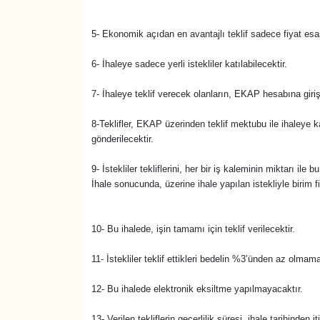
Sinema - TV
5- Ekonomik açıdan en avantajlı teklif sadece fiyat esas
SİYASET
6- İhaleye sadece yerli istekliler katılabilecektir.
SPOR
7- İhaleye teklif verecek olanların, EKAP hesabına giri
TEBRİK
8-Teklifler, EKAP üzerinden teklif mektubu ile ihaleye 
gönderilecektir.
TEKNOLOJİ
9- İstekliler tekliflerini, her bir iş kaleminin miktarı il
İhale sonucunda, üzerine ihale yapılan istekliyle birim 
Turizm
10- Bu ihalede, işin tamamı için teklif verilecektir.
VAN'DA SPOR
11- İstekliler teklif ettikleri bedelin %3’ünden az olmam
Vasıta
12- Bu ihalede elektronik eksiltme yapılmayacaktır.
YAŞAM
13- Verilen tekliflerin geçerlilik süresi, ihale tarihinde