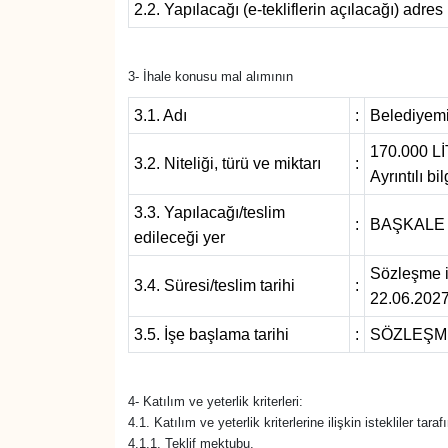
2.2. Yapılacağı (e-tekliflerin açılacağı) adres
Gündem
3- İhale konusu mal alımının
Haber
3.1. Adı
:
Belediyemiz
HABERDE İNSAN
170.000 
3.2. Niteliği, türü ve miktarı
:
Ayrıntılı b
İngilizce
3.3. Yapılacağı/teslim
:
BAŞKALE 
edileceği yer
Kadın
Sözleşme im
3.4. Süresi/teslim tarihi
:
22.06.2027 
Kamu Alımları
3.5. İşe başlama tarihi
:
SÖZLEŞME
Kim Kimdir?
4- Katılım ve yeterlik kriterleri:
Kültür & Sanat
4.1. Katılım ve yeterlik kriterlerine ilişkin istekliler ta
4.1.1. Teklif mektubu.