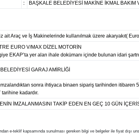
:
BAŞKALE BELEDİYESİ MAKİNE İKMAL BAKI
 ait Araç ve İş Makinelerinde kullanılmak üzere akaryakıt( Euro
LİTRE EURO V/MAX DİZEL MOTORİN
ilgiye EKAP’ta yer alan ihale dokümanı içinde bulunan idari şartn
BELEDİYESİ GARAJ AMİRLİĞİ
zalandıktan sonra ihtiyaca binaen sipariş tarihinden itibaren 5
tarihine kadardır.
NİN İMZALANMASINI TAKİP EDEN EN GEÇ 10 GÜN İÇERİ
rafından e-teklif kapsamında sunulması gereken bilgi ve belgeler ile fiyat dışı uns